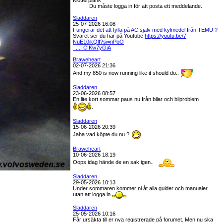
Klotterplank
Du måste logga in för att posta ett meddelande.
Sladdaren
25-07-2026 16:08
Fungerar det att fylla på AC själv med kylmedel från TEMU ?
Svaret ser du här på Youtube
https://youtu.be/7
NuE10ikQlI?si=nPoO
_..._CIKw7yGiA
Braweheart
02-07-2026 21:36
And my 850 is now running like it should do..
Sladdaren
23-06-2026 08:57
En lite kort sommar paus nu från bilar och bilproblem
.
Sladdaren
15-06-2026 20:39
Jaha vad köpte du nu ?
Braweheart
10-06-2026 18:19
Oops idag hände de en sak igen..
Sladdaren
29-05-2026 10:13
Under sommaren kommer ni åt alla guider och manualer
utan att logga in
Sladdaren
25-05-2026 10:16
Får ursäkta till er nya registrerade på forumet. Men nu ska