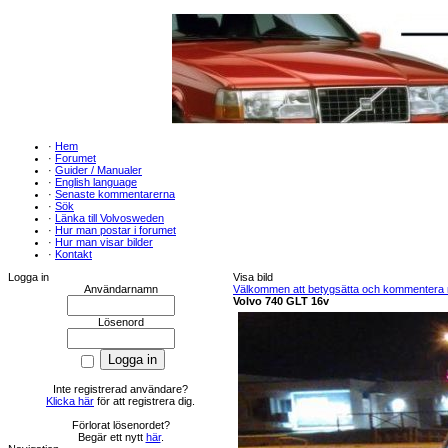
·
Hem
·
Forumet
·
Guider / Manualer
·
English language
·
Senaste kommentarerna
·
Sök
·
Länka till Volvosweden
·
Hur man postar i forumet
·
Hur man visar bilder
·
Kontakt
Logga in
Visa bild
Användarnamn
Välkommen att betygsätta och kommentera me
Volvo 740 GLT 16v
Lösenord
Inte registrerad användare?
Klicka här
för att registrera dig.
Förlorat lösenordet?
Begär ett nytt
här
.