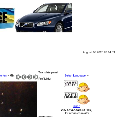
Augusti 06 2026 20:14:39
Translate panel
serien
>
Min
Select Language
▼
Profilbilder
nisse
265 Användare
(3.38%)
Har redan en avatar.