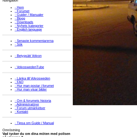
Navigation
·
Hem
·
Forumet
·
Guider / Manualer
·
Blogg
·
Downloads
·
Nyhets kategorier
·
English language
·
Senaste kommentarerna
·
Sök
·
Betygsätt Volvon
·
VolvoswedenTube
·
Länka till Volvosweden
·
FAQ
·
Hur man postar i forumet
·
Hur man visar bilder
·
Om & forumets historia
·
Administratörer
·
Forum utmärkelser
·
Kontakt
·
Tipsa om Guide / Manual
Omröstning
Vad tycker du om dina möten med polisen