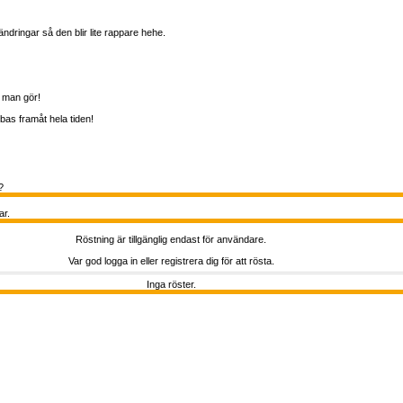
ndringar så den blir lite rappare hehe.
 man gör!
bbas framåt hela tiden!
?
ar.
Röstning är tillgänglig endast för användare.
Var god logga in eller registrera dig för att rösta.
Inga röster.