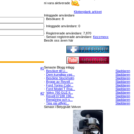
ni vara aktiverade
Klotterplank arkivet
Inloggade användare
·
Besökare: 8
·
Inloggade användare: 0
·
Registrerade användare: 7,870
·
Senast registrerade användare:
Kezzmexx
Besök oss även här
Senaste Blogg inlägg
#1
·
Besöket till Li...
Sladdaren
·
Dem kungliga vag...
Sladdaren
·
Besökte Stockholm
Sladdaren
·
Bygge av Revell ...
Sladdaren
·
Ford Torino Cobr...
Sladdaren
·
Ford Model T Roa...
Sladdaren
·
Volvo 760 GLE It...
Sladdaren
#2
·
Revell 07188 196...
Sladdaren
·
Rengöring och s...
Sladdaren
·
Tips på utflykt...
Sladdaren
Senast i Betygsätt Volvon