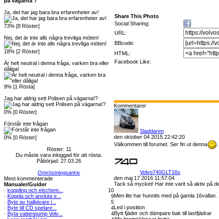
på vägarna ?
Ja, det har jag bara bra erfarenheter av!
Share This Photo
Social Sharing:
73% [8 Röster]
URL:
Nej, det är inte alls några trevliga möten!
BBcode:
18% [2 Röster]
HTML:
Facebook Like:
Är helt neutral i denna fråga, varken bra eller
dåliga!
9% [1 Rösta]
Jag har aldrig sett Polisen på vägarna!?
Kommentarer
0% [0 Röster]
Förstår inte frågan
Sladdaren
den oktober 04 2015 22:42:20
0% [0 Röster]
Välkommen till forumet. Ser fin ut denna
Röster: 11
Du måste vara inloggad för att rösta.
Påbörjad: 27.03.26
Volvo740GLT16v
Omröstningsarkiv
den maj 17 2016 11:57:04
Mest kommenterade
Tack så mycket! Har inte varit så aktiv på den
Manualer/Guider
·
koppling och elschem...
10
Men lite har hunnits med på gamla 16vallan.
·
Koppla och ansluta e...
9
·
Byte av hallgivare i...
5
Led i position
·
Byte till CD spelare...
4
Bytt fjäder och dämpare bak till lastfjädrar
·
Byta vattenpump Volv...
4