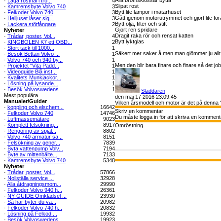
Alla bromsklossar bytta
·
Laga rosthål i trö...
4
Slipat rost
·
Kamremsbyte Volvo 740
3
Bytt lite lampor i mätarhuset
·
Felkoder Volvo 740
3
Gått igenom motorutrymmet och gjort lite förä
·
Helljuset låser sig...
3
Bytt olja, filter och stift
·
Lackera stötfångare
2
Gjort ren spridare
Nyheter
Dragit raka rör och rensat katten
·
Trådar, poster, Vol...
4
Bytt lyktglas
·
KINGBOLEN K7 ett OBD...
2
·
Stort tack till 1000...
1
Säkert mer saker å men man glömmer ju allt
·
Besök Bettan Volvo ...
1
·
Volvo 740 och 940 by...
1
Men den blir bara finare och finare så det jo
·
Projektet "Vita Padd...
1
·
Videoguide Blå inst...
1
·
Kvalitets Munkjackor...
1
·
Lösning på lysande...
1
·
Besök Volvoswedens ...
1
Sladdaren
Mest populära
den maj 17 2016 23:09:45
Manualer/Guider
Vilken årsmodell och motor är det på denna 
·
koppling och elschem...
16642
Skriv en kommentar
·
Felkoder Volvo 740
14746
Du måste logga in för att skriva en komment
·
Luftmassemätare
9023
·
Komplett felsökning...
8917
Omröstning
·
Rengöring av spjäl...
8802
·
Volvo 740 armatur sa...
8151
·
Felsökning av gener...
7839
·
Byta vattenpump Volv...
7194
·
Byte av mittenbälte...
7133
·
Kamremsbyte Volvo 740
5348
Nyheter
·
Trådar, poster, Vol...
57866
·
Nollställa service ...
32928
·
Alla åtdragningsmom...
29990
·
Felkoder Volvo 940 h...
26361
·
NY GUIDE Omklädsel ...
23930
·
Så här byter du va...
20982
·
Felkoder Volvo 740 h...
20832
·
Lösning på Felkod ...
19932
·
Besök Volvoswedens ...
19923