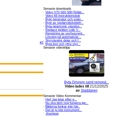
Senaste downloads
·
Volvo V70 S60 S80 Reläe...
·
Volvo 66 instruktionsbok
·
Byte generator och spän...
·
Byte av spolarvätskebeh...
·
Byta geartronic växelsp...
·
Replace ignition coils V...
·
Rengöring av vevhusvent...
·
Lösning på automatväx...
·
Styrväxelns delar och f...
#3
·
Byta inre och yttre styr...
Senaste videoklipp
Byta Drivrem samt remspä...
Video lades till
21/12/2025
av
Sladdaren
Senaste Video Kommentar
·
Hej! Jag letar efter e...
·
Nu ska dem nog fungera ige...
·
Bilderna funkar inte här..
·
Det är ju inte instrument...
·
:thumpup