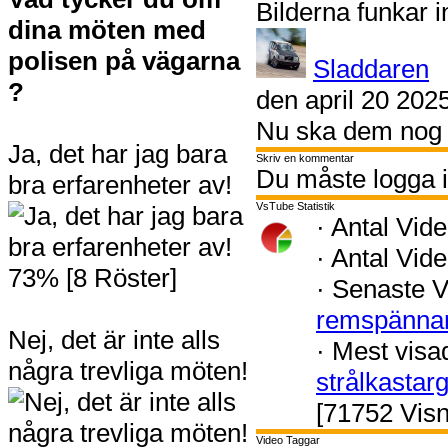
Bilderna funkar in
dina möten med
polisen på vägarna
Sladdaren
?
den april 20 202
Nu ska dem nog 
Ja, det har jag bara
Skriv en kommentar
Du måste logga i
bra erfarenheter av!
VsTube Statistik
·
Antal Vide
·
Antal Vide
73% [8 Röster]
·
Senaste V
remspänna
Nej, det är inte alls
·
Mest visa
några trevliga möten!
strålkastar
[71752 Visn
Video Taggar