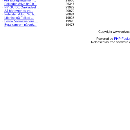
·
Alla åtdragningsmom...
29983
·
Felkoder Volvo 940 h...
26347
·
NY GUIDE Omklädsel ...
23929
·
Så här byter du va...
20979
·
Felkoder Volvo 740 h...
20824
·
Lösning på Felkod ...
19928
·
Besök Volvoswedens ...
19920
·
Byta kamrem på volv...
19473
Copyright www.volvos
Powered by
PHP-Fusio
Released as free software 