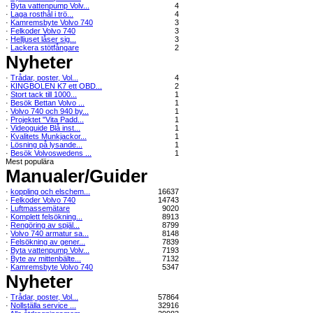
·
Byta vattenpump Volv...
4
·
Laga rosthål i trö...
4
·
Kamremsbyte Volvo 740
3
·
Felkoder Volvo 740
3
·
Helljuset låser sig...
3
·
Lackera stötfångare
2
Nyheter
·
Trådar, poster, Vol...
4
·
KINGBOLEN K7 ett OBD...
2
·
Stort tack till 1000...
1
·
Besök Bettan Volvo ...
1
·
Volvo 740 och 940 by...
1
·
Projektet "Vita Padd...
1
·
Videoguide Blå inst...
1
·
Kvalitets Munkjackor...
1
·
Lösning på lysande...
1
·
Besök Volvoswedens ...
1
Mest populära
Manualer/Guider
·
koppling och elschem...
16637
·
Felkoder Volvo 740
14743
·
Luftmassemätare
9020
·
Komplett felsökning...
8913
·
Rengöring av spjäl...
8799
·
Volvo 740 armatur sa...
8148
·
Felsökning av gener...
7839
·
Byta vattenpump Volv...
7193
·
Byte av mittenbälte...
7132
·
Kamremsbyte Volvo 740
5347
Nyheter
·
Trådar, poster, Vol...
57864
·
Nollställa service ...
32916