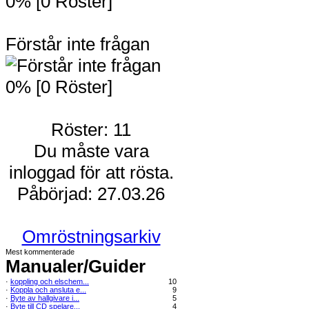
0% [0 Röster]
Förstår inte frågan
0% [0 Röster]
Röster: 11
Du måste vara
inloggad för att rösta.
Påbörjad: 27.03.26
Omröstningsarkiv
Mest kommenterade
Manualer/Guider
·
koppling och elschem...
10
·
Koppla och ansluta e...
9
·
Byte av hallgivare i...
5
·
Byte till CD spelare...
4