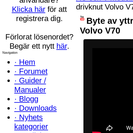
drivknut Volvo V
Klicka här
för att
registrera dig.
Byte av ytt
Volvo V70
Förlorat lösenordet?
Begär ett nytt
här
.
Navigation
·
Hem
·
Forumet
·
Guider /
Manualer
·
Blogg
·
Downloads
·
Nyhets
kategorier