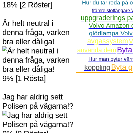
Hur du tar reda på o
18% [2 Röster]
främre stötfångare 
uppgraderings p
Är helt neutral i
Volvo Amazon c
denna fråga, varken
glödlampa Vol
bra eller dåliga!
avgassystem
V
Byta
använda dem
Hur man byter vä
Byta g
koppling
9% [1 Rösta]
Jag har aldrig sett
Polisen på vägarna!?