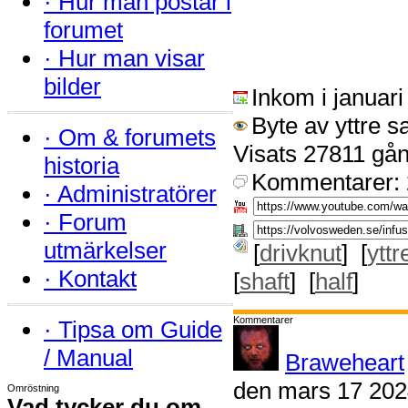
·
Hur man postar i
forumet
·
Hur man visar
bilder
Inkom i januar
Byte av yttre s
·
Om & forumets
Visats 27811 gån
historia
Kommentarer: 
·
Administratörer
·
Forum
utmärkelser
[
drivknut
] [
yttr
·
Kontakt
[
shaft
] [
half
]
Kommentarer
·
Tipsa om Guide
/ Manual
Braweheart
den mars 17 202
Omröstning
Vad tycker du om