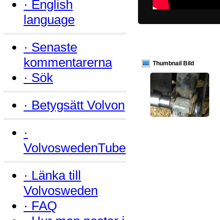
·
English
language
·
Senaste
kommentarerna
Thumbnail Bild
·
Sök
·
Betygsätt Volvon
·
VolvoswedenTube
·
Länka till
Volvosweden
·
FAQ