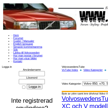
·
Hem
·
Forumet
·
Guider / Manualer
·
English language
·
Senaste kommentarerna
·
Sök
·
Länka till Volvosweden
·
Hur man postar i forumet
·
Hur man visar bilder
·
Kontakt
Logga in
VolvoswedensTube
Användarnamn
VsTube Index
Video Kategorier
Lösenord
Video Kategorier:
Byte av yttre samt inre drivknut Volvo 
VolvoswedensT
Inte registrerad
XC och V modell
användare?