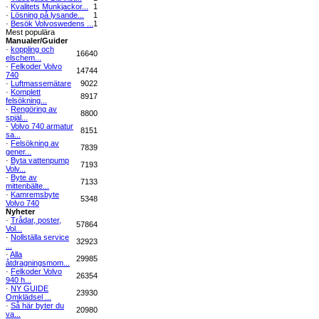
·
Kvalitets Munkjackor...
1
·
Lösning på lysande...
1
·
Besök Volvoswedens ...
1
Mest populära
Manualer/Guider
·
koppling och
16640
elschem...
·
Felkoder Volvo
14744
740
·
Luftmassemätare
9022
·
Komplett
8917
felsökning...
·
Rengöring av
8800
spjäl...
·
Volvo 740 armatur
8151
sa...
·
Felsökning av
7839
gener...
·
Byta vattenpump
7193
Volv...
·
Byte av
7133
mittenbälte...
·
Kamremsbyte
5348
Volvo 740
Nyheter
·
Trådar, poster,
57864
Vol...
·
Nollställa service
32923
...
·
Alla
29985
åtdragningsmom...
·
Felkoder Volvo
26354
940 h...
·
NY GUIDE
23930
Omklädsel ...
·
Så här byter du
20980
va...