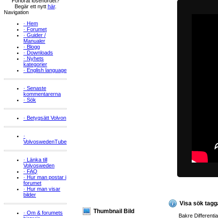
Förlorat lösenordet?
Begär ett nytt
här
.
Navigation
·
Hem
·
Forumet
·
Guider /
Manualer
·
Blogg
·
Downloads
·
Nyhets
kategorier
·
English language
·
Senaste
kommentarerna
·
Sök
·
Betygsätt Volvon
·
VolvoswedenTube
·
Länka till
Volvosweden
·
FAQ
·
Hur man postar i
forumet
·
Hur man visar
bilder
Visa sök tagg
Thumbnail Bild
·
Om & forumets
Bakre Differenti