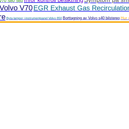
Inför kontroll besiktning
 V70 S80 S60
r Volvo V70
EGR Exhaust Gas Recirculatio
re
Hur 
Borttagning av Volvo s40 bilstereo
Byta lampor i instrumentpanel Volvo 850