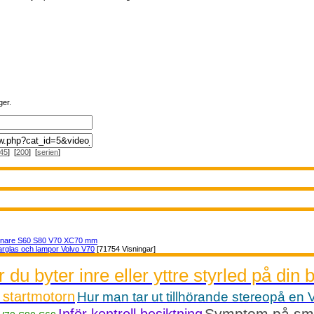
ger.
45
] [
200
] [
serien
]
nnare S60 S80 V70 XC70 mm
arglas och lampor Volvo V70
[71754 Visningar]
 du byter inre eller yttre styrled på din b
 startmotorn
Hur man tar ut tillhörande stereopå en 
Symptom på smut