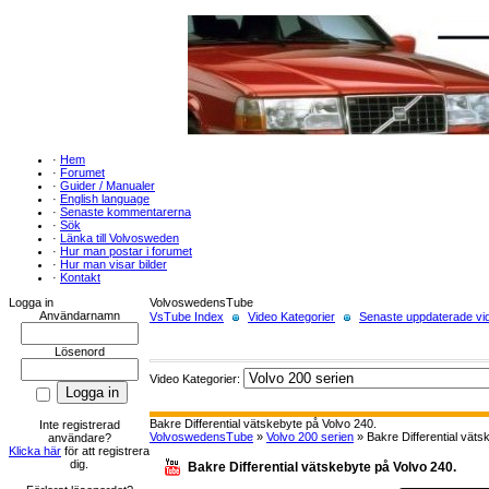
·
Hem
·
Forumet
·
Guider / Manualer
·
English language
·
Senaste kommentarerna
·
Sök
·
Länka till Volvosweden
·
Hur man postar i forumet
·
Hur man visar bilder
·
Kontakt
Logga in
VolvoswedensTube
Användarnamn
VsTube Index
Video Kategorier
Senaste uppdaterade vid
Lösenord
Video Kategorier:
Bakre Differential vätskebyte på Volvo 240.
Inte registrerad
VolvoswedensTube
»
Volvo 200 serien
» Bakre Differential väts
användare?
Klicka här
för att registrera
dig.
Bakre Differential vätskebyte på Volvo 240.