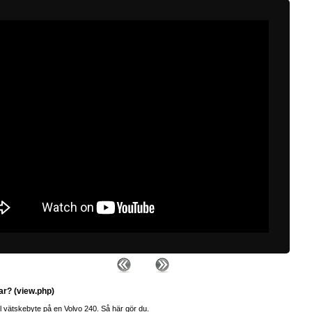
ar? (view.php)
al vätskebyte på en Volvo 240. Så här gör du.