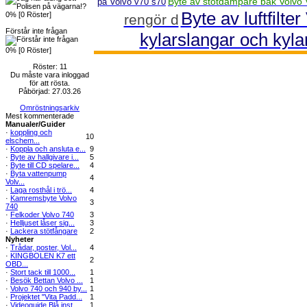
Byte av stötdämpare bak Volvo
på Volvo v70 s70
Byte av luftfilte
0% [0 Röster]
rengör d
Förstår inte frågan
kylarslangar och kyla
0% [0 Röster]
Röster: 11
Du måste vara inloggad
för att rösta.
Påbörjad: 27.03.26
Omröstningsarkiv
Mest kommenterade
Manualer/Guider
·
koppling och
10
elschem...
·
Koppla och ansluta e...
9
·
Byte av hallgivare i...
5
·
Byte till CD spelare...
4
·
Byta vattenpump
4
Volv...
·
Laga rosthål i trö...
4
·
Kamremsbyte Volvo
3
740
·
Felkoder Volvo 740
3
·
Helljuset låser sig...
3
·
Lackera stötfångare
2
Nyheter
·
Trådar, poster, Vol...
4
·
KINGBOLEN K7 ett
2
OBD...
·
Stort tack till 1000...
1
·
Besök Bettan Volvo ...
1
·
Volvo 740 och 940 by...
1
·
Projektet "Vita Padd...
1
·
Videoguide Blå inst...
1