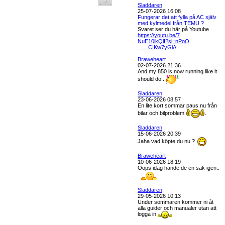
Sladdaren
25-07-2026 16:08
Fungerar det att fylla på AC själv
med kylmedel från TEMU ?
Svaret ser du här på Youtube
https://youtu.be/7
NuE10ikQlI?si=nPoO
_..._CIKw7yGiA
Braweheart
02-07-2026 21:36
And my 850 is now running like it
should do..
Sladdaren
23-06-2026 08:57
En lite kort sommar paus nu från
bilar och bilproblem
.
Sladdaren
15-06-2026 20:39
Jaha vad köpte du nu ?
Braweheart
10-06-2026 18:19
Oops idag hände de en sak igen..
Sladdaren
29-05-2026 10:13
Under sommaren kommer ni åt
alla guider och manualer utan att
logga in