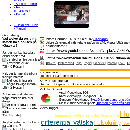
historia
·
Administratörer
·
Forum
utmärkelser
·
Kontakt
·
Tipsa om Guide
/ Manual
Omröstning
Vad tycker du om dina
Inkom i februari 15 2014 00:46 av
Sladdaren
möten med polisen på
Bakre Differential vätskebyte på Volvo 240. Visats 5622 gån
vägarna ?
Kommentarer: 0
Ja, det har jag bara bra
erfarenheter av!
[
Bakre
] [
differential
] [
olje
] [
byte
] [
service
] [
volvo
] [
240
] [
2
73% [8 Röster]
Kommentarer
Nej, det är inte alls några
Det finns inga kommentarer.
trevliga möten!
Skriv en kommentar
Du måste logga in för att skriva en kommentar.
18% [2 Röster]
VsTube Statistik
·
Antal Videoklipp: 804
Är helt neutral i denna
·
Antal Videoklipp Kategorier: 14
fråga, varken bra eller
·
Senaste Videoklippet:
Byta Drivrem samt remspä
dåliga!
·
Mest visade Videoklippet:
Hur man byter strålkast
Video Taggar
Hur
9% [1 Rösta]
Hur man får bort en fastrostad bromsskiva
differential vätska
Felsökning av
Jag har aldrig sett Polisen
på vägarna!?