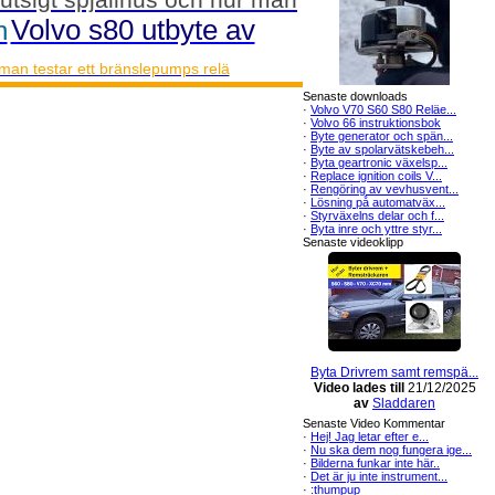
Volvo s80 utbyte av
n
man testar ett bränslepumps relä
Senaste downloads
·
Volvo V70 S60 S80 Reläe...
·
Volvo 66 instruktionsbok
·
Byte generator och spän...
·
Byte av spolarvätskebeh...
·
Byta geartronic växelsp...
·
Replace ignition coils V...
·
Rengöring av vevhusvent...
·
Lösning på automatväx...
·
Styrväxelns delar och f...
·
Byta inre och yttre styr...
Senaste videoklipp
Byta Drivrem samt remspä...
Video lades till
21/12/2025
av
Sladdaren
Senaste Video Kommentar
·
Hej! Jag letar efter e...
·
Nu ska dem nog fungera ige...
·
Bilderna funkar inte här..
·
Det är ju inte instrument...
·
:thumpup