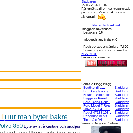
Sladdaren
25-05-2026 10:16
Får ursäkta till er nya registrerade
på forumet. Men nu ska ni vara
aktiverade
Klotterplank arkivet
Inloggade användare
·
Besökare: 16
·
Inloggade användare: 0
·
Registrerade användare: 7,870
·
Senast registrerade användare:
Kezzmexx
Besök oss även här
Senaste Blogg inlägg
·
Besöket till Li...
Sladdaren
·
Dem kungliga vag...
Sladdaren
·
Besökte Stockholm
Sladdaren
·
Bygge av Revell ...
Sladdaren
·
Ford Torino Cobr...
Sladdaren
·
Ford Model T Roa...
Sladdaren
·
Volvo 760 GLE It...
Sladdaren
·
Revell 07188 196...
Sladdaren
il
Hur man byter bakre
·
Rengöring och s...
Sladdaren
·
Tips på utflykt...
Sladdaren
Senast i Betygsätt Volvon
Volvo 850
Byte av strålkastare och sidoljus
sigt spjällhus och hur man