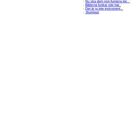
·
Nu ska dem nog fungera ige...
·
Bilderna funkar inte här..
·
Det är ju inte instrument...
·
:thumpup