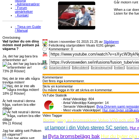
historia
Går motorn runt 
·
Administratörer
·
Forum
When a car doesn'
utmärkelser
Listen for the fu
·
Kontakt
·
Tipsa om Guide
/ Manual
Omröstning
Vad tycker du om dina
Inkom i november 01 2015 21:25 av
Sladdaren
möten med polisen på
Felsökning startproblem Visats 6191 gånger.
vägarna ?
Kommentarer: 0
Ja, det har jag bara bra
erfarenheter av!
[
startproblem
] [
bilproblem
] [
bränslepump
] [
reläer
] [
startsv
73% [8 Röster]
Kommentarer
Nej, det är inte alls några
Det finns inga kommentarer.
trevliga möten!
Skriv en kommentar
Du måste logga in för att skriva en kommentar.
18% [2 Röster]
VsTube Statistik
·
Antal Videoklipp: 804
Är helt neutral i denna
·
Antal Videoklipp Kategorier: 14
fråga, varken bra eller
·
Senaste Videoklippet:
Byta Drivrem samt remspä
dåliga!
·
Mest visade Videoklippet:
Hur man byter strålkast
Video Taggar
Borttagning av bromsskivor Volvo V70 och s60
T
9% [1 Rösta]
ut lampor i din Volvo stereo SC serien.
Hur m
Jag har aldrig sett Polisen
på vägarna!?
Byta bromsbelägg bak
Hur du byter olja 
bil