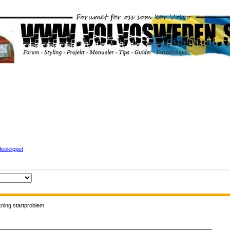
eoklippet
ning startproblem