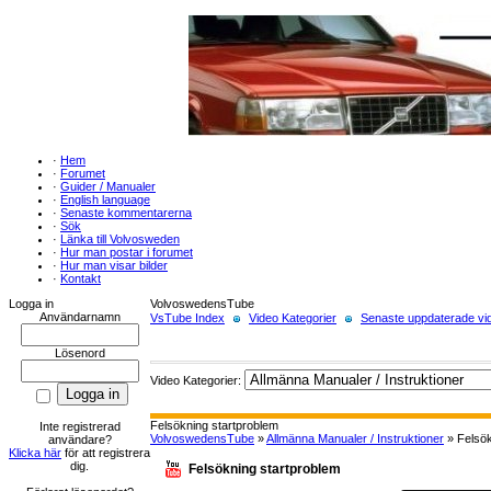
·
Hem
·
Forumet
·
Guider / Manualer
·
English language
·
Senaste kommentarerna
·
Sök
·
Länka till Volvosweden
·
Hur man postar i forumet
·
Hur man visar bilder
·
Kontakt
Logga in
VolvoswedensTube
Användarnamn
VsTube Index
Video Kategorier
Senaste uppdaterade vid
Lösenord
Video Kategorier:
Felsökning startproblem
Inte registrerad
VolvoswedensTube
»
Allmänna Manualer / Instruktioner
» Felsök
användare?
Klicka här
för att registrera
dig.
Felsökning startproblem