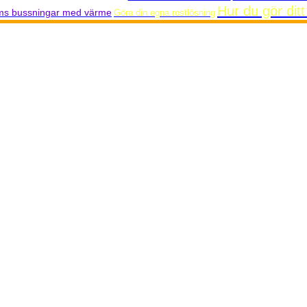
Hur du gör dit
rms bussningar med värme
Göra din egna rostlösning