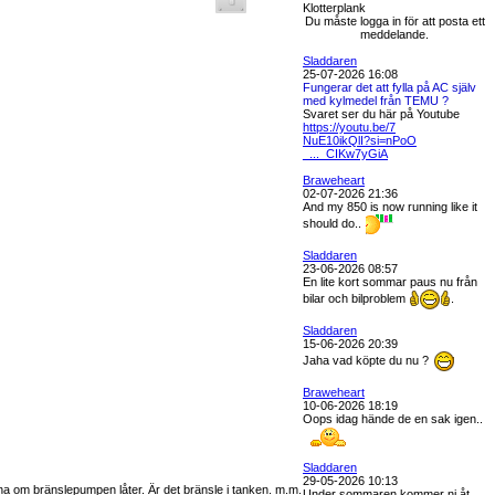
Klotterplank
Du måste logga in för att posta ett
meddelande.
Sladdaren
25-07-2026 16:08
Fungerar det att fylla på AC själv
med kylmedel från TEMU ?
Svaret ser du här på Youtube
https://youtu.be/7
NuE10ikQlI?si=nPoO
_..._CIKw7yGiA
Braweheart
02-07-2026 21:36
And my 850 is now running like it
should do..
Sladdaren
23-06-2026 08:57
En lite kort sommar paus nu från
bilar och bilproblem
.
Sladdaren
15-06-2026 20:39
Jaha vad köpte du nu ?
Braweheart
10-06-2026 18:19
Oops idag hände de en sak igen..
Sladdaren
29-05-2026 10:13
yssna om bränslepumpen låter. Är det bränsle i tanken. m.m.
Under sommaren kommer ni åt