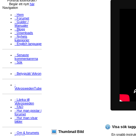
Förlorat lösenordet?
Begär ett nytt
här
.
Navigation
·
Hem
·
Forumet
·
Guider /
Manualer
·
Blogg
·
Downloads
·
Nyhets
kategorier
·
English language
·
Senaste
kommentarerna
·
Sök
·
Betygsätt Volvon
·
VolvoswedenTube
·
Länka till
Volvosweden
·
FAQ
·
Hur man postar i
forumet
·
Hur man visar
bilder
Visa sök tagg
Thumbnail Bild
·
Om & forumets
En snabb instrukt