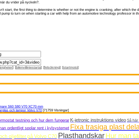
när du vrider på nyckeln?.
t start, the first thing to determine is whether or not the engine is cranking, after which the
el pump to turn on when starting a car with help from an automotive technology professor in thi
årigheter
] [
bilenvillintestarta
] [
felsökning
] [
startmoto
]
nnare S60 S80 V70 XC70 mm
arglas och lampor Volvo V70
[71759 Visningar]
K-jetronic instruktions video
ermostat testning och hur dem fungerar
Så här 
Fixa trasiga plast dela
an ordentligt spolar rent i kylsystemet
Plasthandskar
Hur man tar
och oljefilter på Volvo C70