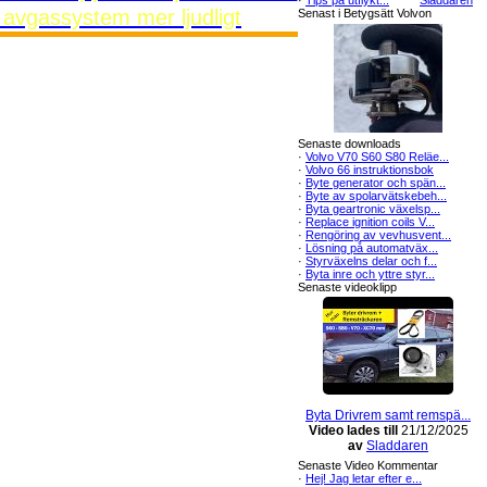
·
Tips på utflykt...
Sladdaren
t avgassystem mer ljudligt
Senast i Betygsätt Volvon
Senaste downloads
·
Volvo V70 S60 S80 Reläe...
·
Volvo 66 instruktionsbok
·
Byte generator och spän...
·
Byte av spolarvätskebeh...
·
Byta geartronic växelsp...
·
Replace ignition coils V...
·
Rengöring av vevhusvent...
·
Lösning på automatväx...
·
Styrväxelns delar och f...
·
Byta inre och yttre styr...
Senaste videoklipp
Byta Drivrem samt remspä...
Video lades till
21/12/2025
av
Sladdaren
Senaste Video Kommentar
·
Hej! Jag letar efter e...