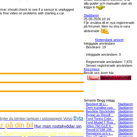
alla guider och manualer utan att
logga in
 driver should check to see if a sensor is unplugged.
s free video on problems with starting a car.
Sladdaren
25-05-2026 10:16
Får ursäkta till er nya registrerade
på forumet. Men nu ska ni vara
aktiverade
Klotterplank arkivet
Inloggade användare
·
Besökare: 19
·
Inloggade användare: 0
·
Registrerade användare: 7,870
·
Senast registrerade användare:
Kezzmexx
Besök oss även här
Senaste Blogg inlägg
·
Besöket till Li...
Sladdaren
·
Dem kungliga vag...
Sladdaren
·
Besökte Stockholm
Sladdaren
·
Bygge av Revell ...
Sladdaren
Byta
byter du blinker lampan i sidospegeln Volvo
·
Ford Torino Cobr...
Sladdaren
·
Ford Model T Roa...
Sladdaren
r på din bil
Hur man rostskyddar sin
·
Volvo 760 GLE It...
Sladdaren
·
Revell 07188 196...
Sladdaren
 bort topplocket på en Volvo
·
Rengöring och s...
Sladdaren