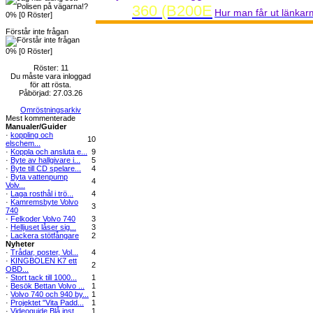
360 (B200E
Hur man får ut länka
0% [0 Röster]
Förstår inte frågan
0% [0 Röster]
Röster: 11
Du måste vara inloggad
för att rösta.
Påbörjad: 27.03.26
Omröstningsarkiv
Mest kommenterade
Manualer/Guider
·
koppling och
10
elschem...
·
Koppla och ansluta e...
9
·
Byte av hallgivare i...
5
·
Byte till CD spelare...
4
·
Byta vattenpump
4
Volv...
·
Laga rosthål i trö...
4
·
Kamremsbyte Volvo
3
740
·
Felkoder Volvo 740
3
·
Helljuset låser sig...
3
·
Lackera stötfångare
2
Nyheter
·
Trådar, poster, Vol...
4
·
KINGBOLEN K7 ett
2
OBD...
·
Stort tack till 1000...
1
·
Besök Bettan Volvo ...
1
·
Volvo 740 och 940 by...
1
·
Projektet "Vita Padd...
1
·
Videoguide Blå inst...
1