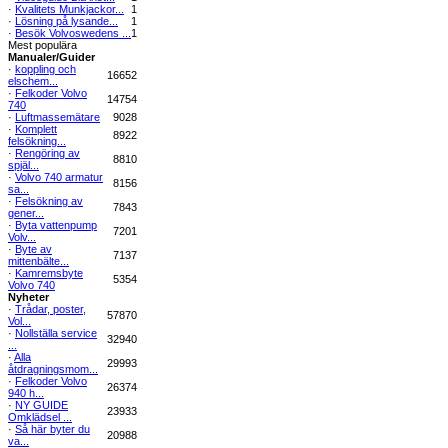
·
Kvalitets Munkjackor...
1
·
Lösning på lysande...
1
·
Besök Volvoswedens ...
1
Mest populära
Manualer/Guider
·
koppling och
16652
elschem...
·
Felkoder Volvo
14754
740
·
Luftmassemätare
9028
·
Komplett
8922
felsökning...
·
Rengöring av
8810
spjäl...
·
Volvo 740 armatur
8156
sa...
·
Felsökning av
7843
gener...
·
Byta vattenpump
7201
Volv...
·
Byte av
7137
mittenbälte...
·
Kamremsbyte
5354
Volvo 740
Nyheter
·
Trådar, poster,
57870
Vol...
·
Nollställa service
32940
...
·
Alla
29993
åtdragningsmom...
·
Felkoder Volvo
26374
940 h...
·
NY GUIDE
23933
Omklädsel ...
·
Så här byter du
20988
va...