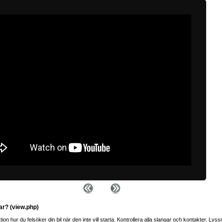
ar? (view.php)
ion hur du felsöker din bil när den inte vill starta. Kontrollera alla slangar och kontakter. L