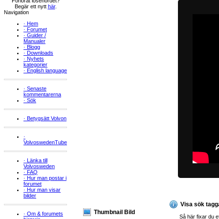
Förlorat lösenordet?
Begär ett nytt
här
.
Navigation
·
Hem
·
Forumet
·
Guider /
Manualer
·
Blogg
·
Downloads
·
Nyhets
kategorier
·
English language
·
Senaste
kommentarerna
·
Sök
·
Betygsätt Volvon
·
VolvoswedenTube
·
Länka till
Volvosweden
·
FAQ
·
Hur man postar i
forumet
·
Hur man visar
bilder
Visa sök tagg
Thumbnail Bild
·
Om & forumets
Så här fixar du et