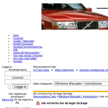
·
Hem
·
Forumet
·
Guider / Manualer
·
English language
·
Senaste kommentarerna
·
Sök
·
Länka till Volvosweden
·
Hur man postar i forumet
·
Hur man visar bilder
·
Kontakt
Logga in
VolvoswedensTube
Användarnamn
VsTube Index
Video Kategorier
Senaste uppdaterade vid
Lösenord
Video Kategorier:
tak sol lucka hur du lagar läckage
Inte registrerad
VolvoswedensTube
»
Allmänna Manualer / Instruktioner
» tak so
användare?
Klicka här
för att registrera
dig.
tak sol lucka hur du lagar läckage