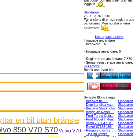
alla guider och manualer utan att
logga in
Sladdaren
25-05-2026 10:16
Får ursäkta till er nya registrerade
på forumet. Men nu ska ni vara
aktiverade
Klotterplank arkivet
Inloggade användare
·
Besökare: 16
·
Inloggade användare: 0
·
Registrerade användare: 7,870
·
Senast registrerade användare:
Kezzmexx
Besök oss även här
Senaste Blogg inlägg
·
Besöket till Li...
Sladdaren
·
Dem kungliga vag...
Sladdaren
·
Besökte Stockholm
Sladdaren
·
Bygge av Revell ...
Sladdaren
·
Ford Torino Cobr...
Sladdaren
ttar en bil utan bränsle
·
Ford Model T Roa...
Sladdaren
·
Volvo 760 GLE It...
Sladdaren
·
Revell 07188 196...
Sladdaren
olvo 850 V70 S70
Volvo V70
·
Rengöring och s...
Sladdaren
·
Tips på utflykt...
Sladdaren