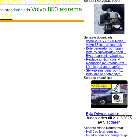
lepump i Volvo 200 serien
Senast i Betygsätt Volvon
Volvo 850 extrema
ga standard verkt
o 850
Senaste downloads
·
Volvo V70 S60 S80 Reläe...
·
Volvo 66 instruktionsbok
·
Byte generator och spän...
·
Byte av spolarvätskebeh...
·
Byta geartronic växelsp...
·
Replace ignition coils V...
·
Rengöring av vevhusvent...
·
Lösning på automatväx...
·
Styrväxelns delar och f...
·
Byta inre och yttre styr...
Senaste videoklipp
Byta Drivrem samt remspä...
Video lades till
21/12/2025
av
Sladdaren
Senaste Video Kommentar
·
Hej! Jag letar efter e...
·
Nu ska dem nog fungera ige...