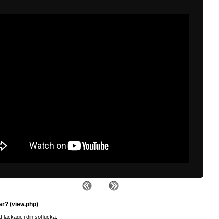
ar? (view.php)
t läckage i din sol lucka.