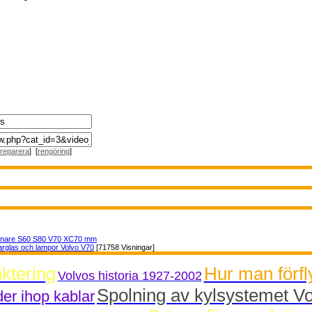
reparera
] [
rengöring
]
nnare S60 S80 V70 XC70 mm
arglas och lampor Volvo V70
[71758 Visningar]
ktering
Hur man förfly
Volvos historia 1927-2002
Spolning av kylsystemet V
er ihop kablar