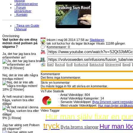
historia
·
Administratörer
·
Forum
utmärkelser
·
Kontakt
·
Tipsa om Guide
/ Manual
Omröstning
Vad tycker du om dina
Inkom i maj 06 2014 17:58 av
Sladdaren
möten med polisen på
tak sol lucka hur du lagar läckage Visats 11188 gånger.
vägarna ?
Kommentarer: 0
Ja, det har jag bara bra
erfarenheter av!
[
tak
] [
lucka
] [
sol
] [
sollucka
] [
taklucka
] [
dränering
] [
laga
] [
73% [8 Röster]
Kommentarer
Nej, det är inte alls några
Det finns inga kommentarer.
trevliga möten!
Skriv en kommentar
Du måste logga in för att skriva en kommentar.
18% [2 Röster]
VsTube Statistik
·
Antal Videoklipp: 804
Är helt neutral i denna
·
Antal Videoklipp Kategorier: 14
fråga, varken bra eller
·
Senaste Videoklippet:
Byta Drivrem samt remspä
dåliga!
·
Mest visade Videoklippet:
Hur man byter strålkast
Video Taggar
Hur man själv fixar en pun
9% [1 Rösta]
tryck
Hur man löd
Jag har aldrig sett Polisen
Byta broms slangar
på vägarna!?