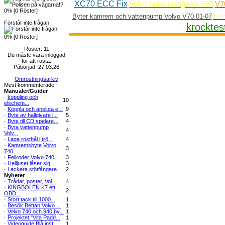
XC70 ECC Fix
Volvo turbo insugsrör S60
V7
0% [0 Röster]
Hur
Byter kamrem och vattenpump Volvo V70 01-07
Förstår inte frågan
krocktes
0% [0 Röster]
Röster: 11
Du måste vara inloggad
för att rösta.
Påbörjad: 27.03.26
Omröstningsarkiv
Mest kommenterade
Manualer/Guider
·
koppling och
10
elschem...
·
Koppla och ansluta e...
9
·
Byte av hallgivare i...
5
·
Byte till CD spelare...
4
·
Byta vattenpump
4
Volv...
·
Laga rosthål i trö...
4
·
Kamremsbyte Volvo
3
740
·
Felkoder Volvo 740
3
·
Helljuset låser sig...
3
·
Lackera stötfångare
2
Nyheter
·
Trådar, poster, Vol...
4
·
KINGBOLEN K7 ett
2
OBD...
·
Stort tack till 1000...
1
·
Besök Bettan Volvo ...
1
·
Volvo 740 och 940 by...
1
·
Projektet "Vita Padd...
1
·
Videoguide Blå inst...
1