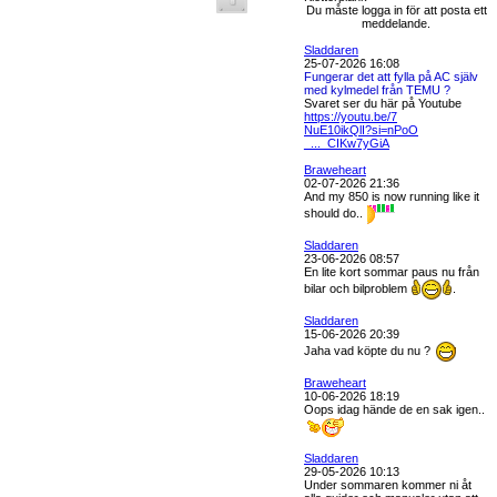
Du måste logga in för att posta ett
meddelande.
Sladdaren
25-07-2026 16:08
Fungerar det att fylla på AC själv
med kylmedel från TEMU ?
Svaret ser du här på Youtube
https://youtu.be/7
NuE10ikQlI?si=nPoO
_..._CIKw7yGiA
Braweheart
02-07-2026 21:36
And my 850 is now running like it
should do..
Sladdaren
23-06-2026 08:57
En lite kort sommar paus nu från
bilar och bilproblem
.
Sladdaren
15-06-2026 20:39
Jaha vad köpte du nu ?
Braweheart
10-06-2026 18:19
Oops idag hände de en sak igen..
Sladdaren
29-05-2026 10:13
Under sommaren kommer ni åt