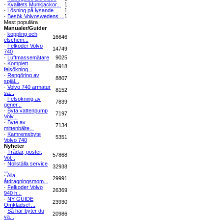
·
Kvalitets Munkjackor...
1
·
Lösning på lysande...
1
·
Besök Volvoswedens ...
1
Mest populära
Manualer/Guider
·
koppling och
16646
elschem...
·
Felkoder Volvo
14749
740
·
Luftmassemätare
9025
·
Komplett
8918
felsökning...
·
Rengöring av
8807
spjäl...
·
Volvo 740 armatur
8152
sa...
·
Felsökning av
7839
gener...
·
Byta vattenpump
7197
Volv...
·
Byte av
7134
mittenbälte...
·
Kamremsbyte
5351
Volvo 740
Nyheter
·
Trådar, poster,
57868
Vol...
·
Nollställa service
32938
...
·
Alla
29991
åtdragningsmom...
·
Felkoder Volvo
26369
940 h...
·
NY GUIDE
23930
Omklädsel ...
·
Så här byter du
20986
va...