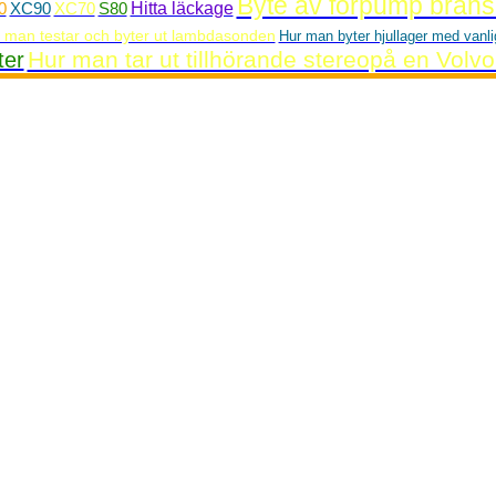
Byte av förpump bräns
0
XC90
XC70
S80
Hitta läckage
 man testar och byter ut lambdasonden
Hur man byter hjullager med vanli
Hur man tar ut tillhörande stereopå en Volv
ter