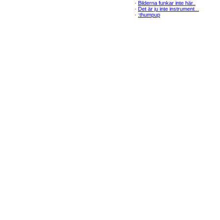
·
Bilderna funkar inte här..
·
Det är ju inte instrument...
·
:thumpup