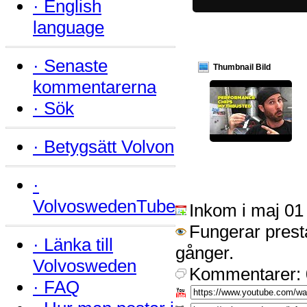
·
English
language
·
Senaste
Thumbnail Bild
kommentarerna
·
Sök
·
Betygsätt Volvon
·
VolvoswedenTube
Inkom i maj 01
Fungerar prest
·
Länka till
gånger.
Volvosweden
Kommentarer: 
·
FAQ