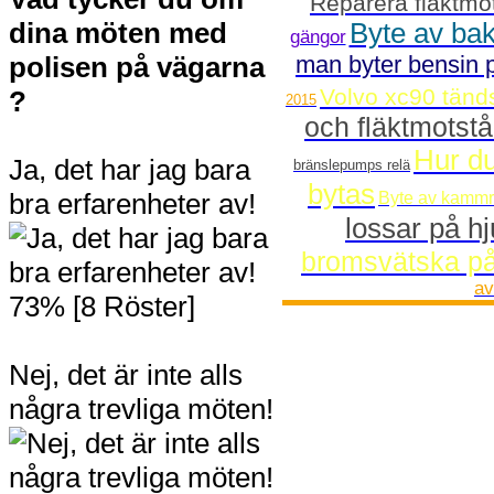
Reparera fläktm
dina möten med
Byte av bak
gängor
polisen på vägarna
man byter bensin 
Volvo xc90 tänds
?
2015
och fläktmotst
Hur du
Ja, det har jag bara
bränslepumps relä
bytas
bra erfarenheter av!
Byte av kammr
lossar på hj
bromsvätska på
av
73% [8 Röster]
Nej, det är inte alls
några trevliga möten!