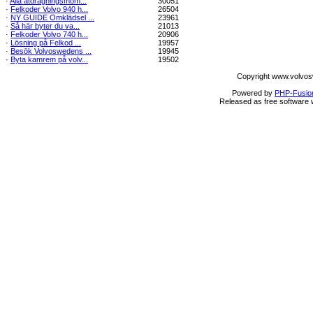
·
Alla åtdragningsmom...
30051
·
Felkoder Volvo 940 h...
26504
·
NY GUIDE Omklädsel ...
23961
·
Så här byter du va...
21013
·
Felkoder Volvo 740 h...
20906
·
Lösning på Felkod ...
19957
·
Besök Volvoswedens ...
19945
·
Byta kamrem på volv...
19502
Copyright www.volvos
Powered by
PHP-Fusio
Released as free software 