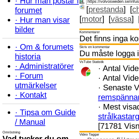
·
Hur man postar i
[
prestanda
] [
c
forumet
[
motor
] [
vässa
] 
·
Hur man visar
bilder
Kommentarer
Det finns inga k
·
Om & forumets
Skriv en kommentar
Du måste logga i
historia
VsTube Statistik
·
Administratörer
·
Antal Vide
·
Forum
·
Antal Vide
utmärkelser
·
Senaste V
·
Kontakt
remspänna
·
Mest visa
·
Tipsa om Guide
strålkastar
/ Manual
[71781 Visn
Omröstning
Video Taggar
Vad tycker du om