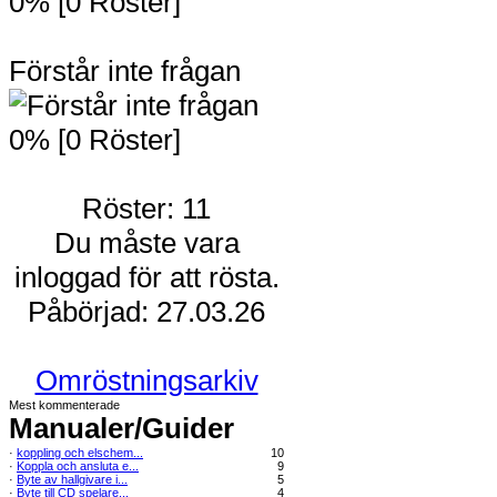
0% [0 Röster]
Förstår inte frågan
0% [0 Röster]
Röster: 11
Du måste vara
inloggad för att rösta.
Påbörjad: 27.03.26
Omröstningsarkiv
Mest kommenterade
Manualer/Guider
·
koppling och elschem...
10
·
Koppla och ansluta e...
9
·
Byte av hallgivare i...
5
·
Byte till CD spelare...
4