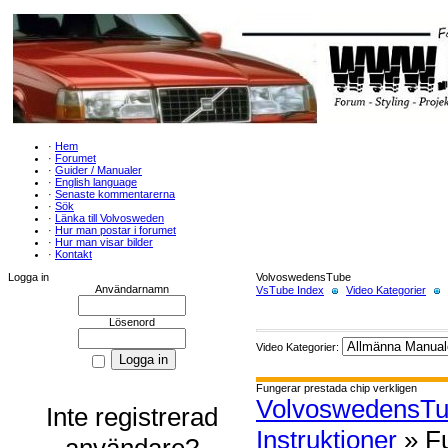
·
Hem
·
Forumet
·
Guider / Manualer
·
English language
·
Senaste kommentarerna
·
Sök
·
Länka till Volvosweden
·
Hur man postar i forumet
·
Hur man visar bilder
·
Kontakt
Logga in
VolvoswedensTube
Användarnamn
VsTube Index
Video Kategorier
Lösenord
Video Kategorier:
Fungerar prestada chip verkligen
VolvoswedensT
Inte registrerad
Instruktioner
» Fu
användare?