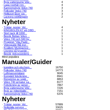
·
Byta vattenpump Volv...
4
·
Laga rosthål i trö...
4
·
Kamremsbyte Volvo 740
3
·
Felkoder Volvo 740
3
·
Helljuset låser sig...
3
·
Lackera stötfångare
2
Nyheter
·
Trådar, poster, Vol...
4
·
KINGBOLEN K7 ett OBD...
2
·
Stort tack till 1000...
1
·
Besök Bettan Volvo ...
1
·
Volvo 740 och 940 by...
1
·
Projektet "Vita Padd...
1
·
Videoguide Blå inst...
1
·
Kvalitets Munkjackor...
1
·
Lösning på lysande...
1
·
Besök Volvoswedens ...
1
Mest populära
Manualer/Guider
·
koppling och elschem...
16750
·
Felkoder Volvo 740
14773
·
Luftmassemätare
9045
·
Komplett felsökning...
8941
·
Rengöring av spjäl...
8853
·
Volvo 740 armatur sa...
8177
·
Felsökning av gener...
7867
·
Byta vattenpump Volv...
7226
·
Byte av mittenbälte...
7151
·
Kamremsbyte Volvo 740
5376
Nyheter
·
Trådar, poster, Vol...
57889
·
Nollställa service ...
33025