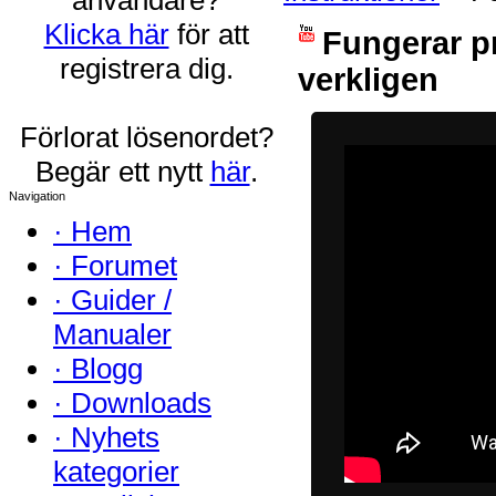
Klicka här
för att
Fungerar p
registrera dig.
verkligen
Förlorat lösenordet?
Begär ett nytt
här
.
Navigation
·
Hem
·
Forumet
·
Guider /
Manualer
·
Blogg
·
Downloads
·
Nyhets
kategorier