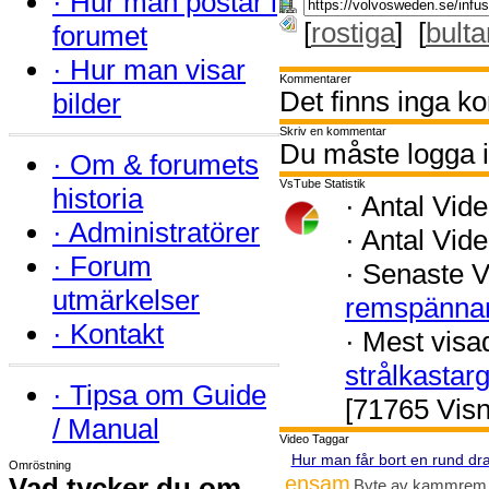
·
Hur man postar i
[
rostiga
] [
bulta
forumet
·
Hur man visar
Kommentarer
Det finns inga k
bilder
Skriv en kommentar
Du måste logga i
·
Om & forumets
VsTube Statistik
historia
·
Antal Vide
·
Administratörer
·
Antal Vide
·
Forum
·
Senaste V
utmärkelser
remspänna
·
Kontakt
·
Mest visa
strålkastar
·
Tipsa om Guide
[71765 Visn
/ Manual
Video Taggar
Hur man får bort en rund dr
Omröstning
Vad tycker du om
ensam
Byte av kammrem V