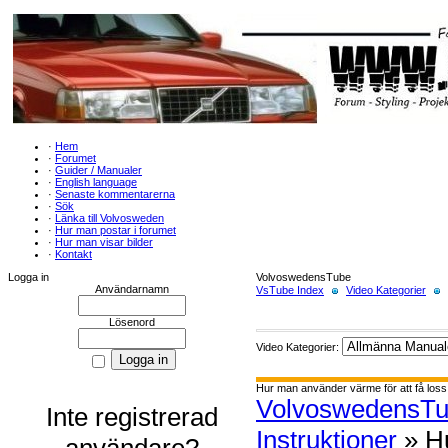
·
Hem
·
Forumet
·
Guider / Manualer
·
English language
·
Senaste kommentarerna
·
Sök
·
Länka till Volvosweden
·
Hur man postar i forumet
·
Hur man visar bilder
·
Kontakt
Logga in
VolvoswedensTube
Användarnamn
VsTube Index
Video Kategorier
Lösenord
Video Kategorier:
Hur man använder värme för att få loss
VolvoswedensT
Inte registrerad
Instruktioner
» Hu
användare?