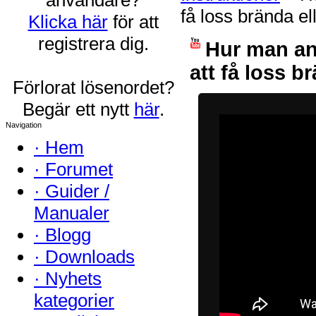
få loss brända el
Klicka här
för att
registrera dig.
Hur man an
att få loss b
Förlorat lösenordet?
Begär ett nytt
här
.
Navigation
·
Hem
·
Forumet
·
Guider /
Manualer
·
Blogg
·
Downloads
·
Nyhets
kategorier