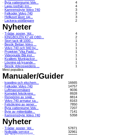
·
Byta vattenpump Volv...
4
·
Laga rosthål i trö...
4
·
Kamremsbyte Volvo 740
3
·
Felkoder Volvo 740
3
·
Helljuset låser sig...
3
·
Lackera stötfångare
2
Nyheter
·
Trådar, poster, Vol...
4
·
KINGBOLEN K7 ett OBD...
2
·
Stort tack till 1000...
1
·
Besök Bettan Volvo ...
1
·
Volvo 740 och 940 by...
1
·
Projektet "Vita Padd...
1
·
Videoguide Blå inst...
1
·
Kvalitets Munkjackor...
1
·
Lösning på lysande...
1
·
Besök Volvoswedens ...
1
Mest populära
Manualer/Guider
·
koppling och elschem...
16665
·
Felkoder Volvo 740
14757
·
Luftmassemätare
9036
·
Komplett felsökning...
8928
·
Rengöring av spjäl...
8814
·
Volvo 740 armatur sa...
8163
·
Felsökning av gener...
7850
·
Byta vattenpump Volv...
7207
·
Byte av mittenbälte...
7141
·
Kamremsbyte Volvo 740
5358
Nyheter
·
Trådar, poster, Vol...
57871
·
Nollställa service ...
32961