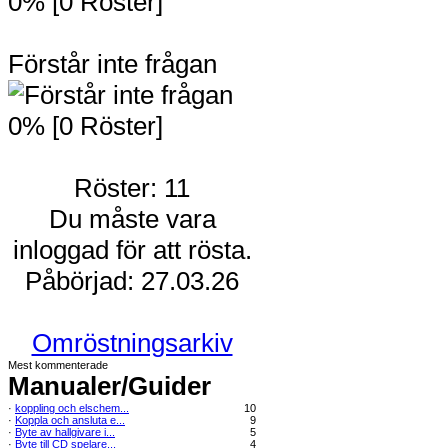
0% [0 Röster]
Förstår inte frågan
0% [0 Röster]
Röster: 11
Du måste vara
inloggad för att rösta.
Påbörjad: 27.03.26
Omröstningsarkiv
Mest kommenterade
Manualer/Guider
·
koppling och elschem...
10
·
Koppla och ansluta e...
9
·
Byte av hallgivare i...
5
·
Byte till CD spelare...
4