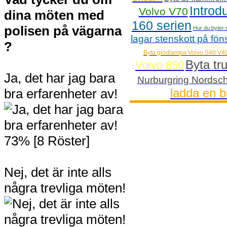
Introd
Volvo V70
dina möten med
160 serien
polisen på vägarna
Hur du byter r
lagar stenskott på fön
?
Byta glödlampa Volvo S40 V4
Byta tr
Volvo 850
Ja, det har jag bara
Nurburgring Nordsch
bra erfarenheter av!
ladda en bi
73% [8 Röster]
Nej, det är inte alls
några trevliga möten!