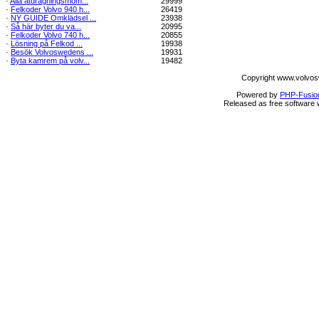
·
Alla åtdragningsmom...
29999
·
Felkoder Volvo 940 h...
26419
·
NY GUIDE Omklädsel ...
23938
·
Så här byter du va...
20995
·
Felkoder Volvo 740 h...
20855
·
Lösning på Felkod ...
19938
·
Besök Volvoswedens ...
19931
·
Byta kamrem på volv...
19482
Copyright www.volvos
Powered by
PHP-Fusio
Released as free software 