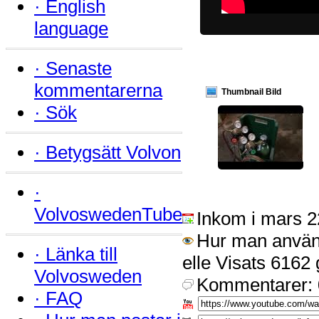
·
English
language
·
Senaste
kommentarerna
Thumbnail Bild
·
Sök
·
Betygsätt Volvon
·
VolvoswedenTube
Inkom i mars 
Hur man använd
·
Länka till
elle Visats 6162
Volvosweden
Kommentarer: 
·
FAQ