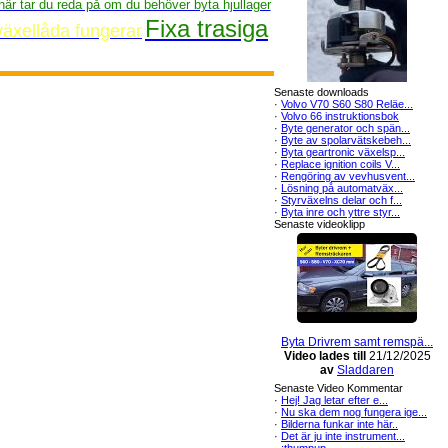
här tar du reda på om du behöver byta hjullager
Fixa trasiga
växellåda fungerar
Senaste downloads
·
Volvo V70 S60 S80 Reläe...
·
Volvo 66 instruktionsbok
·
Byte generator och spän...
·
Byte av spolarvätskebeh...
·
Byta geartronic växelsp...
·
Replace ignition coils V...
·
Rengöring av vevhusvent...
·
Lösning på automatväx...
·
Styrväxelns delar och f...
·
Byta inre och yttre styr...
Senaste videoklipp
Byta Drivrem samt remspä...
Video lades till
21/12/2025
av
Sladdaren
Senaste Video Kommentar
·
Hej! Jag letar efter e...
·
Nu ska dem nog fungera ige...
·
Bilderna funkar inte här..
·
Det är ju inte instrument...