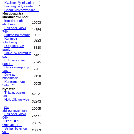
·
Kvalitets Munkjackor...
1
·
Lösning på lysande...
1
·
Besök Volvoswedens ...
1
Mest populära
Manualer/Guider
·
koppling och
16653
elschem...
·
Felkoder Volvo
14754
740
·
Luftmassemätare
9031
·
Komplett
8923
felsökning...
·
Rengöring av
8810
spjäl...
·
Volvo 740 armatur
8157
sa...
·
Felsökning av
7845
gener...
·
Byta vattenpump
7201
Volv...
·
Byte av
7138
mittenbälte...
·
Kamremsbyte
5355
Volvo 740
Nyheter
·
Trådar, poster,
57871
Vol...
·
Nollställa service
32943
...
·
Alla
29995
åtdragningsmom...
·
Felkoder Volvo
26377
940 h...
·
NY GUIDE
23935
Omklädsel ...
·
Så här byter du
20989
va...