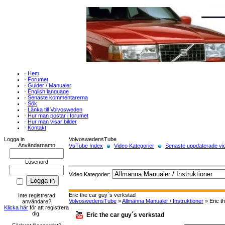
·
Hem
·
Forumet
·
Guider / Manualer
·
English language
·
Senaste kommentarerna
·
Sök
·
Länka till Volvosweden
·
Hur man postar i forumet
·
Hur man visar bilder
·
Kontakt
Logga in
VolvoswedensTube
Användarnamn
VsTube Index
Video Kategorier
Senaste uppdaterade vid
Lösenord
Video Kategorier:
Eric the car guy´s verkstad
Inte registrerad
VolvoswedensTube
»
Allmänna Manualer / Instruktioner
» Eric t
användare?
Klicka här
för att registrera
dig.
Eric the car guy´s verkstad