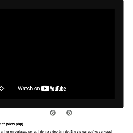
ar? (view.php)
ar hur en verkstad ser ut. I denna video ärm det Eric the car guy´+s verkstad.