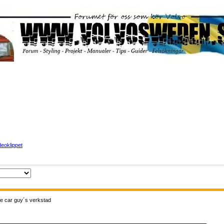
eoklippet
he car guy´s verkstad