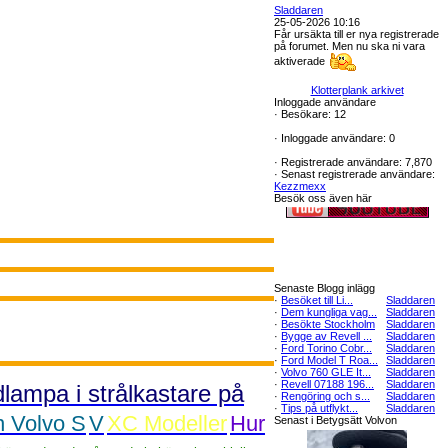
Sladdaren
25-05-2026 10:16
Får ursäkta till er nya registrerade
på forumet. Men nu ska ni vara
aktiverade
Klotterplank arkivet
Inloggade användare
·
Besökare: 12
·
Inloggade användare: 0
·
Registrerade användare: 7,870
·
Senast registrerade användare:
Kezzmexx
Besök oss även här
Senaste Blogg inlägg
·
Besöket till Li...
Sladdaren
·
Dem kungliga vag...
Sladdaren
·
Besökte Stockholm
Sladdaren
·
Bygge av Revell ...
Sladdaren
·
Ford Torino Cobr...
Sladdaren
·
Ford Model T Roa...
Sladdaren
·
Volvo 760 GLE It...
Sladdaren
·
Revell 07188 196...
Sladdaren
dlampa i strålkastare på
·
Rengöring och s...
Sladdaren
·
Tips på utflykt...
Sladdaren
n Volvo S
V
XC Modeller
Hur
Senast i Betygsätt Volvon