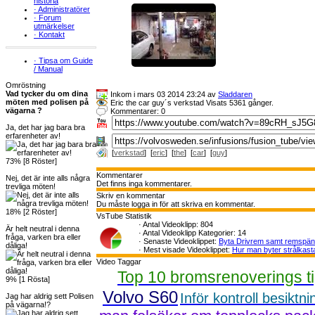
historia
·
Administratörer
·
Forum
utmärkelser
·
Kontakt
·
Tipsa om Guide
/ Manual
Omröstning
Vad tycker du om dina
Inkom i mars 03 2014 23:24 av
Sladdaren
möten med polisen på
Eric the car guy´s verkstad Visats 5361 gånger.
vägarna ?
Kommentarer: 0
Ja, det har jag bara bra
erfarenheter av!
[
verkstad
] [
eric
] [
the
] [
car
] [
guy
]
73% [8 Röster]
Kommentarer
Nej, det är inte alls några
Det finns inga kommentarer.
trevliga möten!
Skriv en kommentar
Du måste logga in för att skriva en kommentar.
18% [2 Röster]
VsTube Statistik
·
Antal Videoklipp: 804
Är helt neutral i denna
·
Antal Videoklipp Kategorier: 14
fråga, varken bra eller
·
Senaste Videoklippet:
Byta Drivrem samt remspä
dåliga!
·
Mest visade Videoklippet:
Hur man byter strålkast
Video Taggar
Top 10 bromsrenoverings t
9% [1 Rösta]
Volvo S60
Inför kontroll besiktni
Jag har aldrig sett Polisen
på vägarna!?