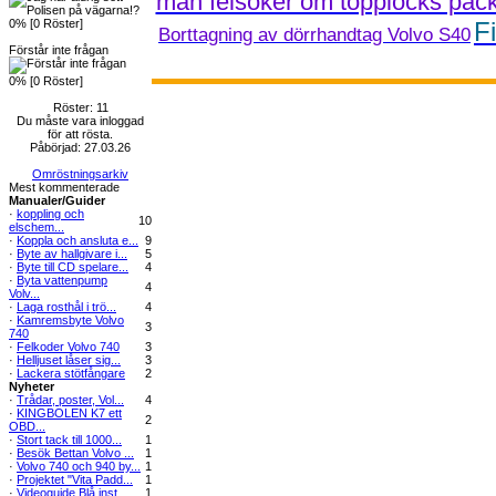
man felsöker om topplocks pac
0% [0 Röster]
Fi
Borttagning av dörrhandtag Volvo S40
Förstår inte frågan
0% [0 Röster]
Röster: 11
Du måste vara inloggad
för att rösta.
Påbörjad: 27.03.26
Omröstningsarkiv
Mest kommenterade
Manualer/Guider
·
koppling och
10
elschem...
·
Koppla och ansluta e...
9
·
Byte av hallgivare i...
5
·
Byte till CD spelare...
4
·
Byta vattenpump
4
Volv...
·
Laga rosthål i trö...
4
·
Kamremsbyte Volvo
3
740
·
Felkoder Volvo 740
3
·
Helljuset låser sig...
3
·
Lackera stötfångare
2
Nyheter
·
Trådar, poster, Vol...
4
·
KINGBOLEN K7 ett
2
OBD...
·
Stort tack till 1000...
1
·
Besök Bettan Volvo ...
1
·
Volvo 740 och 940 by...
1
·
Projektet "Vita Padd...
1
·
Videoguide Blå inst...
1