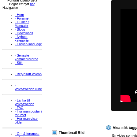
Förlorat lösenordet?
Begär ett nytt
här
.
Navigation
·
Hem
·
Forumet
·
Guider /
Manualer
·
Blogg
·
Downloads
·
Nyhets
kategorier
·
English language
·
Senaste
kommentarerna
·
Sök
·
Betygsätt Volvon
·
VolvoswedenTube
·
Länka till
Volvosweden
·
FAQ
·
Hur man postar i
forumet
·
Hur man visar
bilder
Visa sök tagg
Thumbnail Bild
·
Om & forumets
En video som vis