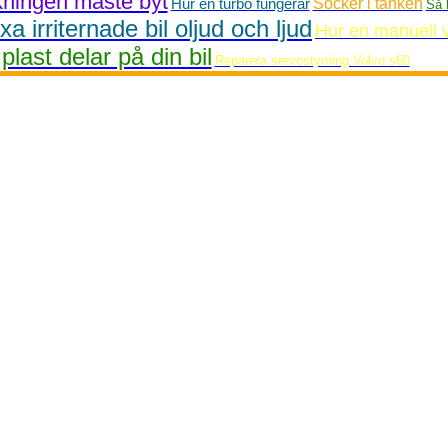
kningen måste byt
Hur en turbo fungerar
Socker i tanken
Så 
xa irriternade bil oljud och ljud
Hur en manuell 
plast delar på din bil
Reparera servostyrning Volvo s60