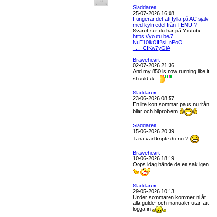
Sladdaren
25-07-2026 16:08
Fungerar det att fylla på AC själv
med kylmedel från TEMU ?
Svaret ser du här på Youtube
https://youtu.be/7
NuE10ikQlI?si=nPoO
_..._CIKw7yGiA
Braweheart
02-07-2026 21:36
And my 850 is now running like it
should do..
Sladdaren
23-06-2026 08:57
En lite kort sommar paus nu från
bilar och bilproblem
.
Sladdaren
15-06-2026 20:39
Jaha vad köpte du nu ?
Braweheart
10-06-2026 18:19
Oops idag hände de en sak igen..
Sladdaren
29-05-2026 10:13
Under sommaren kommer ni åt
alla guider och manualer utan att
logga in