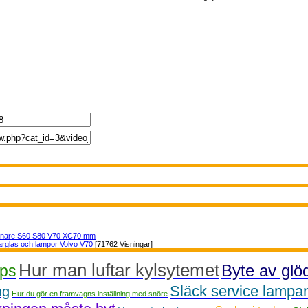
nnare S60 S80 V70 XC70 mm
arglas och lampor Volvo V70
[71762 Visningar]
Hur man luftar kylsytemet
Byte av glö
ips
Släck service lampa
ng
Hur du gör en framvagns inställning med snöre