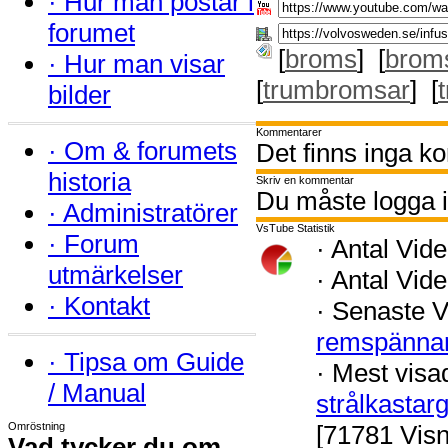
·
Hur man postar i
forumet
[
broms
] [
brom
·
Hur man visar
[
trumbromsar
] [
bilder
Kommentarer
·
Om & forumets
Det finns inga k
historia
Skriv en kommentar
Du måste logga i
·
Administratörer
VsTube Statistik
·
Forum
·
Antal Vide
utmärkelser
·
Antal Vide
·
Kontakt
·
Senaste V
remspänna
·
Tipsa om Guide
·
Mest visa
/ Manual
strålkastar
Omröstning
[71781 Visn
Vad tycker du om