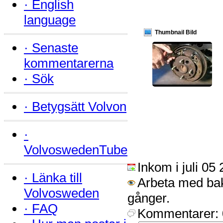
·
English
language
Thumbnail Bild
·
Senaste
kommentarerna
·
Sök
·
Betygsätt Volvon
·
VolvoswedenTube
Inkom i juli 05
·
Länka till
Arbeta med ba
Volvosweden
gånger.
·
FAQ
Kommentarer: 