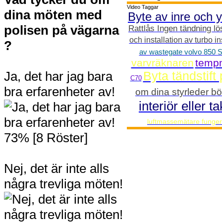
Video Taggar
dina möten med
Byte av inre och y
polisen på vägarna
Rattlås Ingen tändning lö
och installation av turbo i
?
av wastegate volvo 850 
varvräknaren
temp
Ja, det har jag bara
Byta tändstift
C70
bra erfarenheter av!
om dina styrleder bö
interiör eller
luftmassemätare funger
73% [8 Röster]
Nej, det är inte alls
några trevliga möten!