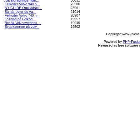
·
Alla åtdragningsmom...
30051
·
Felkoder Volvo 940 h...
26506
·
NY GUIDE Omklädsel ...
23961
·
Så här byter du va...
21014
·
Felkoder Volvo 740 h...
20907
·
Lösning på Felkod ...
19957
·
Besök Volvoswedens ...
19945
·
Byta kamrem på volv...
19502
Copyright www.volvos
Powered by
PHP-Fusio
Released as free software 