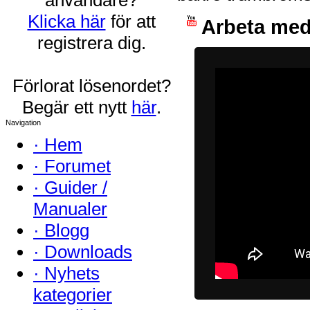
Klicka här
för att
Arbeta med
registrera dig.
Förlorat lösenordet?
Begär ett nytt
här
.
Navigation
·
Hem
·
Forumet
·
Guider /
Manualer
·
Blogg
·
Downloads
·
Nyhets
kategorier