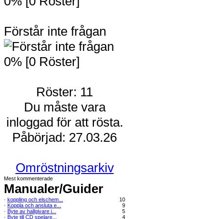
0% [0 Röster]
Förstår inte frågan
0% [0 Röster]
Röster: 11
Du måste vara
inloggad för att rösta.
Påbörjad: 27.03.26
Omröstningsarkiv
Mest kommenterade
Manualer/Guider
·
koppling och elschem...
10
·
Koppla och ansluta e...
9
·
Byte av hallgivare i...
5
·
Byte till CD spelare...
4