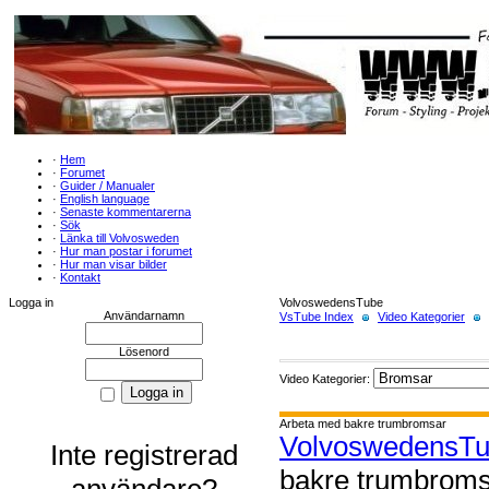
·
Hem
·
Forumet
·
Guider / Manualer
·
English language
·
Senaste kommentarerna
·
Sök
·
Länka till Volvosweden
·
Hur man postar i forumet
·
Hur man visar bilder
·
Kontakt
Logga in
VolvoswedensTube
Användarnamn
VsTube Index
Video Kategorier
Lösenord
Video Kategorier:
Arbeta med bakre trumbromsar
VolvoswedensT
Inte registrerad
bakre trumbrom
användare?