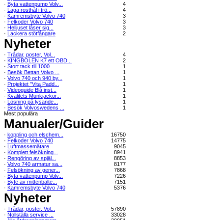
·
Byta vattenpump Volv...
4
·
Laga rosthål i trö...
4
·
Kamremsbyte Volvo 740
3
·
Felkoder Volvo 740
3
·
Helljuset låser sig...
3
·
Lackera stötfångare
2
Nyheter
·
Trådar, poster, Vol...
4
·
KINGBOLEN K7 ett OBD...
2
·
Stort tack till 1000...
1
·
Besök Bettan Volvo ...
1
·
Volvo 740 och 940 by...
1
·
Projektet "Vita Padd...
1
·
Videoguide Blå inst...
1
·
Kvalitets Munkjackor...
1
·
Lösning på lysande...
1
·
Besök Volvoswedens ...
1
Mest populära
Manualer/Guider
·
koppling och elschem...
16750
·
Felkoder Volvo 740
14775
·
Luftmassemätare
9045
·
Komplett felsökning...
8941
·
Rengöring av spjäl...
8853
·
Volvo 740 armatur sa...
8177
·
Felsökning av gener...
7868
·
Byta vattenpump Volv...
7226
·
Byte av mittenbälte...
7151
·
Kamremsbyte Volvo 740
5376
Nyheter
·
Trådar, poster, Vol...
57890
·
Nollställa service ...
33028