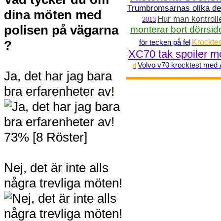
Trumbromsarnas olika de
dina möten med
Hur man kontrolle
2013
polisen på vägarna
monterar bort dörrsi
?
för tecken på fel
Krocktes
XC70 tak spoiler m
Volvo v70 krocktest med 
d
Ja, det har jag bara
bra erfarenheter av!
73% [8 Röster]
Nej, det är inte alls
några trevliga möten!