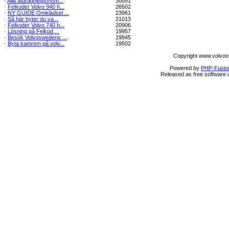
·
Alla åtdragningsmom...
30051
·
Felkoder Volvo 940 h...
26502
·
NY GUIDE Omklädsel ...
23961
·
Så här byter du va...
21013
·
Felkoder Volvo 740 h...
20906
·
Lösning på Felkod ...
19957
·
Besök Volvoswedens ...
19945
·
Byta kamrem på volv...
19502
Copyright www.volvos
Powered by
PHP-Fusio
Released as free software 