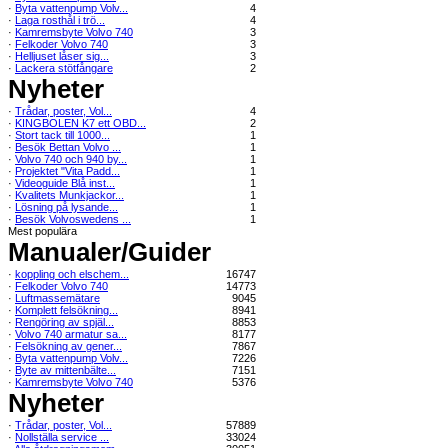
·
Byta vattenpump Volv...
4
·
Laga rosthål i trö...
4
·
Kamremsbyte Volvo 740
3
·
Felkoder Volvo 740
3
·
Helljuset låser sig...
3
·
Lackera stötfångare
2
Nyheter
·
Trådar, poster, Vol...
4
·
KINGBOLEN K7 ett OBD...
2
·
Stort tack till 1000...
1
·
Besök Bettan Volvo ...
1
·
Volvo 740 och 940 by...
1
·
Projektet "Vita Padd...
1
·
Videoguide Blå inst...
1
·
Kvalitets Munkjackor...
1
·
Lösning på lysande...
1
·
Besök Volvoswedens ...
1
Mest populära
Manualer/Guider
·
koppling och elschem...
16747
·
Felkoder Volvo 740
14773
·
Luftmassemätare
9045
·
Komplett felsökning...
8941
·
Rengöring av spjäl...
8853
·
Volvo 740 armatur sa...
8177
·
Felsökning av gener...
7867
·
Byta vattenpump Volv...
7226
·
Byte av mittenbälte...
7151
·
Kamremsbyte Volvo 740
5376
Nyheter
·
Trådar, poster, Vol...
57889
·
Nollställa service ...
33024