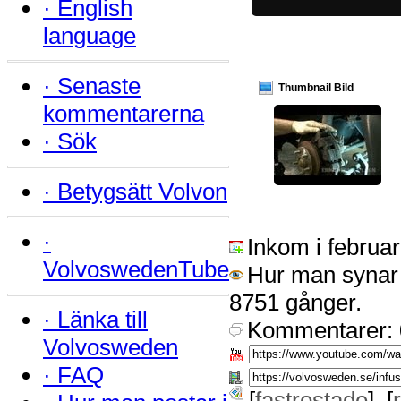
·
English
language
·
Senaste
Thumbnail Bild
kommentarerna
·
Sök
·
Betygsätt Volvon
·
Inkom i februa
VolvoswedenTube
Hur man synar 
8751 gånger.
·
Länka till
Kommentarer: 
Volvosweden
·
FAQ
[
fastrostade
] [