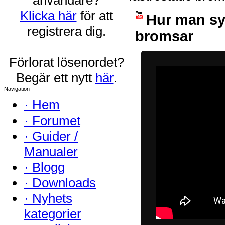
Klicka här
för att
Hur man sy
registrera dig.
bromsar
Förlorat lösenordet?
Begär ett nytt
här
.
Navigation
·
Hem
·
Forumet
·
Guider /
Manualer
·
Blogg
·
Downloads
·
Nyhets
kategorier