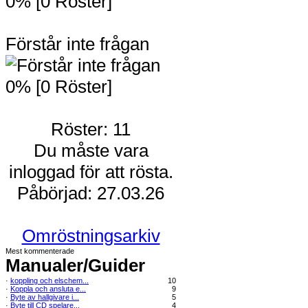
0% [0 Röster]
Förstår inte frågan
0% [0 Röster]
Röster: 11
Du måste vara
inloggad för att rösta.
Påbörjad: 27.03.26
Omröstningsarkiv
Mest kommenterade
Manualer/Guider
·
koppling och elschem...
10
·
Koppla och ansluta e...
9
·
Byte av hallgivare i...
5
·
Byte till CD spelare...
4