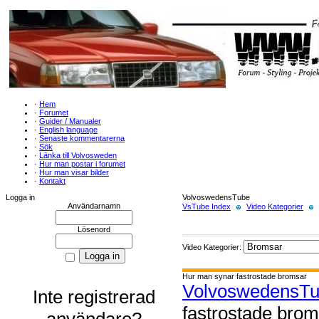
·
Hem
·
Forumet
·
Guider / Manualer
·
English language
·
Senaste kommentarerna
·
Sök
·
Länka till Volvosweden
·
Hur man postar i forumet
·
Hur man visar bilder
·
Kontakt
Logga in
VolvoswedensTube
Användarnamn
VsTube Index
Video Kategorier
Lösenord
Video Kategorier:
Hur man synar fastrostade bromsar
VolvoswedensT
Inte registrerad
fastrostade brom
användare?