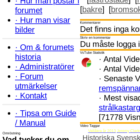
·
Hur man postar i
[
bakre
] [
bromso
forumet
·
Hur man visar
Kommentarer
Det finns inga k
bilder
Skriv en kommentar
Du måste logga i
·
Om & forumets
VsTube Statistik
historia
·
Antal Vide
·
Administratörer
·
Antal Vide
·
Forum
·
Senaste V
utmärkelser
remspänna
·
Kontakt
·
Mest visa
strålkastar
·
Tipsa om Guide
[71778 Visn
/ Manual
Video Taggar
Vallåkra år 2013
Jeremy Clark
Omröstning
Historiska Svensk
Vad tycker du om