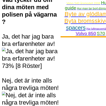
Hu
Volvo S40 årsmodell 2006
dina möten med
guide
Hur man tar bort dörr
Byte av glödlam
polisen på vägarna
Byta bromsskiv
?
spacers
Hur luftmassemät
Volvo 850
S70
Ja, det har jag bara
bra erfarenheter av!
73% [8 Röster]
Nej, det är inte alls
några trevliga möten!