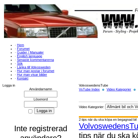
·
Hem
·
Forumet
·
Guider / Manualer
·
English language
·
Senaste kommentarerna
·
Sök
·
Länka till Volvosweden
·
Hur man postar i forumet
·
Hur man visar bilder
·
Kontakt
Logga in
VolvoswedensTube
Användarnamn
VsTube Index
Video Kategorier
Lösenord
Video Kategorier:
2 tips när du ska köpa en begagnad bil
VolvoswedensT
Inte registrerad
tips när du ska 
användare?