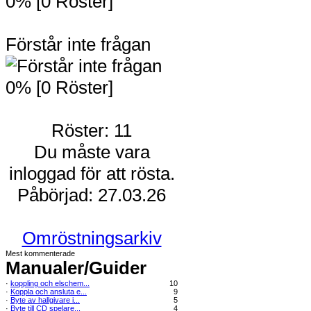
0% [0 Röster]
Förstår inte frågan
0% [0 Röster]
Röster: 11
Du måste vara
inloggad för att rösta.
Påbörjad: 27.03.26
Omröstningsarkiv
Mest kommenterade
Manualer/Guider
·
koppling och elschem...
10
·
Koppla och ansluta e...
9
·
Byte av hallgivare i...
5
·
Byte till CD spelare...
4