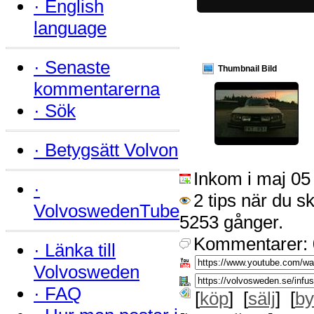
·
English
language
·
Senaste
Thumbnail Bild
kommentarerna
·
Sök
·
Betygsätt Volvon
Inkom i maj 05
·
2 tips när du s
VolvoswedenTube
5253 gånger.
Kommentarer: 
·
Länka till
Volvosweden
·
FAQ
[
köp
] [
sälj
] [
by