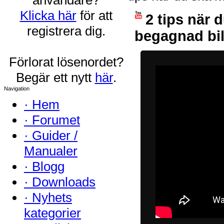
Klicka här
för att
2 tips när 
registrera dig.
begagnad bi
Förlorat lösenordet?
Begär ett nytt
här
.
Navigation
·
Hem
·
Forumet
·
Guider /
Manualer
·
Blogg
·
Downloads
·
Nyhets
kategorier