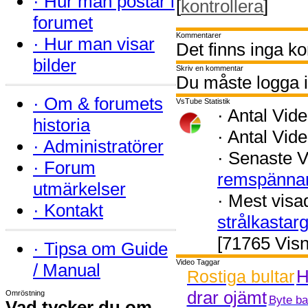
·
Hur man postar i
[
kontrollera
]
forumet
Kommentarer
·
Hur man visar
Det finns inga k
bilder
Skriv en kommentar
Du måste logga i
·
Om & forumets
VsTube Statistik
·
Antal Vide
historia
·
Antal Vide
·
Administratörer
·
Senaste V
·
Forum
remspänna
utmärkelser
·
Mest visa
·
Kontakt
strålkastar
[71765 Visn
·
Tipsa om Guide
Video Taggar
/ Manual
H
Rostiga bultar
drar ojämt
Omröstning
Byte ba
Vad tycker du om