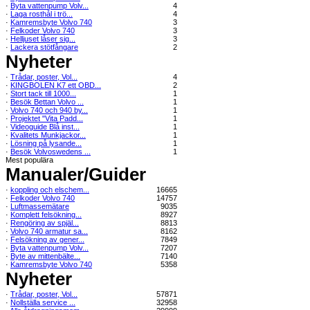
·
Byta vattenpump Volv...
4
·
Laga rosthål i trö...
4
·
Kamremsbyte Volvo 740
3
·
Felkoder Volvo 740
3
·
Helljuset låser sig...
3
·
Lackera stötfångare
2
Nyheter
·
Trådar, poster, Vol...
4
·
KINGBOLEN K7 ett OBD...
2
·
Stort tack till 1000...
1
·
Besök Bettan Volvo ...
1
·
Volvo 740 och 940 by...
1
·
Projektet "Vita Padd...
1
·
Videoguide Blå inst...
1
·
Kvalitets Munkjackor...
1
·
Lösning på lysande...
1
·
Besök Volvoswedens ...
1
Mest populära
Manualer/Guider
·
koppling och elschem...
16665
·
Felkoder Volvo 740
14757
·
Luftmassemätare
9035
·
Komplett felsökning...
8927
·
Rengöring av spjäl...
8813
·
Volvo 740 armatur sa...
8162
·
Felsökning av gener...
7849
·
Byta vattenpump Volv...
7207
·
Byte av mittenbälte...
7140
·
Kamremsbyte Volvo 740
5358
Nyheter
·
Trådar, poster, Vol...
57871
·
Nollställa service ...
32958