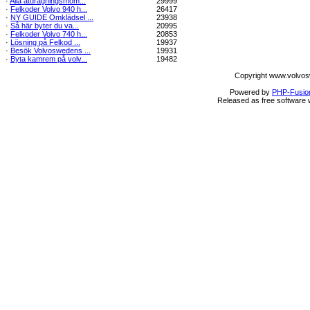
·
Alla åtdragningsmom...
29999
·
Felkoder Volvo 940 h...
26417
·
NY GUIDE Omklädsel ...
23938
·
Så här byter du va...
20995
·
Felkoder Volvo 740 h...
20853
·
Lösning på Felkod ...
19937
·
Besök Volvoswedens ...
19931
·
Byta kamrem på volv...
19482
Copyright www.volvos
Powered by
PHP-Fusio
Released as free software 