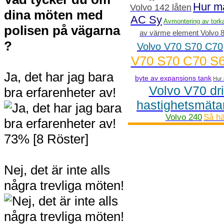
Hur ma
Volvo 142 låten
dina möten med
AC Sy
Avmontering av torka
polisen på vägarna
av värme element Volvo 
?
Volvo V70 S70 C70
V70 S70 C70 S
Ja, det har jag bara
byte av expansions tank
Hur 
Volvo V70 dr
bra erfarenheter av!
hastighetsmäta
Volvo 240
Så hä
73% [8 Röster]
Nej, det är inte alls
några trevliga möten!