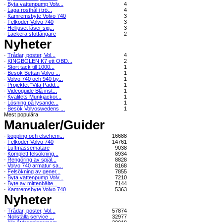
·
Byta vattenpump Volv...
4
·
Laga rosthål i trö...
4
·
Kamremsbyte Volvo 740
3
·
Felkoder Volvo 740
3
·
Helljuset låser sig...
3
·
Lackera stötfångare
2
Nyheter
·
Trådar, poster, Vol...
4
·
KINGBOLEN K7 ett OBD...
2
·
Stort tack till 1000...
1
·
Besök Bettan Volvo ...
1
·
Volvo 740 och 940 by...
1
·
Projektet "Vita Padd...
1
·
Videoguide Blå inst...
1
·
Kvalitets Munkjackor...
1
·
Lösning på lysande...
1
·
Besök Volvoswedens ...
1
Mest populära
Manualer/Guider
·
koppling och elschem...
16688
·
Felkoder Volvo 740
14761
·
Luftmassemätare
9038
·
Komplett felsökning...
8934
·
Rengöring av spjäl...
8828
·
Volvo 740 armatur sa...
8168
·
Felsökning av gener...
7855
·
Byta vattenpump Volv...
7210
·
Byte av mittenbälte...
7144
·
Kamremsbyte Volvo 740
5363
Nyheter
·
Trådar, poster, Vol...
57874
·
Nollställa service ...
32977