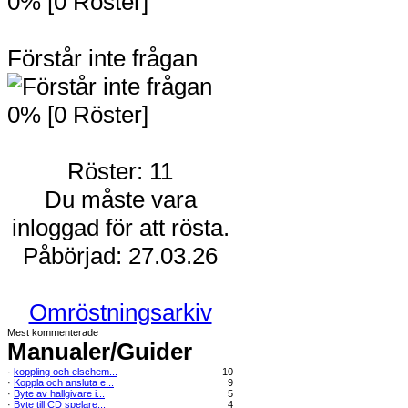
0% [0 Röster]
Förstår inte frågan
0% [0 Röster]
Röster: 11
Du måste vara
inloggad för att rösta.
Påbörjad: 27.03.26
Omröstningsarkiv
Mest kommenterade
Manualer/Guider
·
koppling och elschem...
10
·
Koppla och ansluta e...
9
·
Byte av hallgivare i...
5
·
Byte till CD spelare...
4