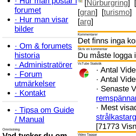
·
Hur man postar i
[
Nürburgring
] 
forumet
[
gran
] [
turismo
] 
·
Hur man visar
[
arg
]
bilder
Kommentarer
Det finns inga k
·
Om & forumets
Skriv en kommentar
historia
Du måste logga i
·
Administratörer
VsTube Statistik
·
Antal Vide
·
Forum
·
Antal Vide
utmärkelser
·
Senaste V
·
Kontakt
remspänna
·
Mest visa
·
Tipsa om Guide
strålkastar
/ Manual
[71773 Visn
Omröstning
Vad tycker du om
Video Taggar