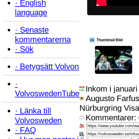
·
English
language
·
Senaste
kommentarerna
Thumbnail Bild
·
Sök
·
Betygsätt Volvon
·
Inkom i januar
VolvoswedenTube
Augusto Farfus
Nürburgring Visa
·
Länka till
Kommentarer: 
Volvosweden
·
FAQ