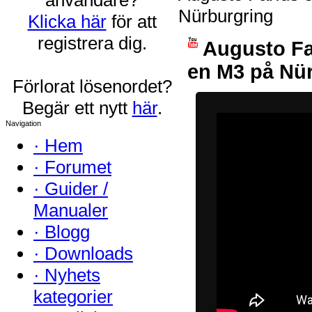
Nürburgring
Klicka här
för att
registrera dig.
Augusto Fa
en M3 på Nü
Förlorat lösenordet?
Begär ett nytt
här
.
Navigation
·
Hem
·
Forumet
·
Guider /
Manualer
·
Blogg
·
Downloads
·
Nyhets
kategorier