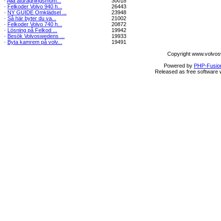
·
Alla åtdragningsmom...
30018
·
Felkoder Volvo 940 h...
26443
·
NY GUIDE Omklädsel ...
23948
·
Så här byter du va...
21002
·
Felkoder Volvo 740 h...
20872
·
Lösning på Felkod ...
19942
·
Besök Volvoswedens ...
19933
·
Byta kamrem på volv...
19491
Copyright www.volvos
Powered by
PHP-Fusio
Released as free software 