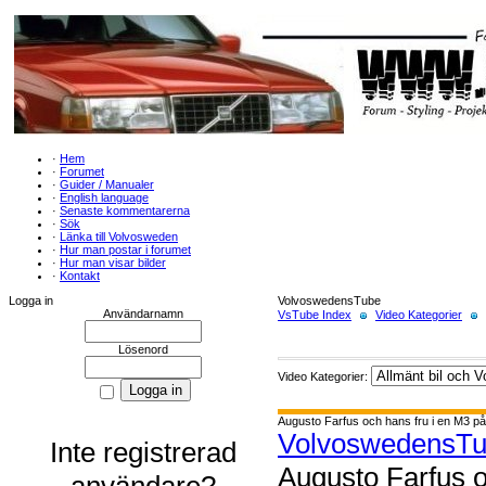
·
Hem
·
Forumet
·
Guider / Manualer
·
English language
·
Senaste kommentarerna
·
Sök
·
Länka till Volvosweden
·
Hur man postar i forumet
·
Hur man visar bilder
·
Kontakt
Logga in
VolvoswedensTube
Användarnamn
VsTube Index
Video Kategorier
Lösenord
Video Kategorier:
Augusto Farfus och hans fru i en M3 p
VolvoswedensT
Inte registrerad
Augusto Farfus o
användare?