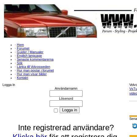
·
Hem
·
Forumet
·
Guider / Manualer
·
English language
·
Senaste kommentarerna
·
Sök
·
Länka till Volvosweden
·
Hur man postar i forumet
·
Hur man visar bilder
·
Kontakt
Logga in
Volv
Användarnamn
VsTu
video
Lösenord
Sena
Inte registrerad användare?
Klicka här
för att registrera dig.