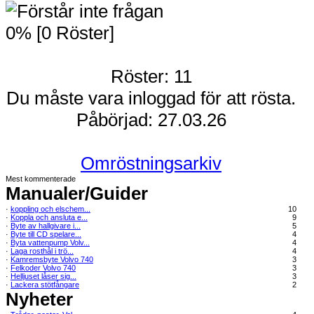
0% [0 Röster]
Röster: 11
Du måste vara inloggad för att rösta.
Påbörjad: 27.03.26
Omröstningsarkiv
Mest kommenterade
Manualer/Guider
·
koppling och elschem...
10
·
Koppla och ansluta e...
9
·
Byte av hallgivare i...
5
·
Byte till CD spelare...
4
·
Byta vattenpump Volv...
4
·
Laga rosthål i trö...
4
·
Kamremsbyte Volvo 740
3
·
Felkoder Volvo 740
3
·
Helljuset låser sig...
3
·
Lackera stötfångare
2
Nyheter