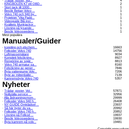
·
Trådar, poster, Vol...
4
·
KINGBOLEN K7 ett OBD...
2
·
Stort tack till 1000...
1
·
Besök Bettan Volvo ...
1
·
Volvo 740 och 940 by...
1
·
Projektet "Vita Padd...
1
·
Videoguide Blå inst...
1
·
Kvalitets Munkjackor...
1
·
Lösning på lysande...
1
·
Besök Volvoswedens ...
1
Mest populära
Manualer/Guider
·
koppling och elschem...
16663
·
Felkoder Volvo 740
14756
·
Luftmassemätare
9034
·
Komplett felsökning...
8927
·
Rengöring av spjäl...
8813
·
Volvo 740 armatur sa...
8160
·
Felsökning av gener...
7846
·
Byta vattenpump Volv...
7206
·
Byte av mittenbälte...
7139
·
Kamremsbyte Volvo 740
5357
Nyheter
·
Trådar, poster, Vol...
57871
·
Nollställa service ...
32956
·
Alla åtdragningsmom...
29999
·
Felkoder Volvo 940 h...
26408
·
NY GUIDE Omklädsel ...
23937
·
Så här byter du va...
20992
·
Felkoder Volvo 740 h...
20852
·
Lösning på Felkod ...
19937
·
Besök Volvoswedens ...
19930
·
Byta kamrem på volv...
19481
Copyright www.volvos