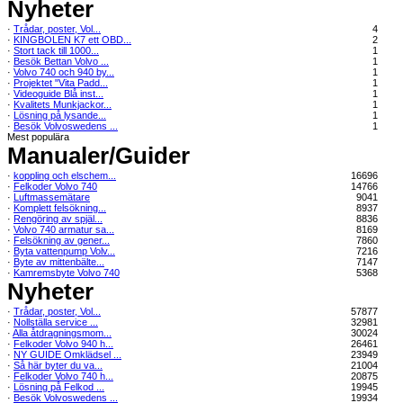
Nyheter
·
Trådar, poster, Vol...
4
·
KINGBOLEN K7 ett OBD...
2
·
Stort tack till 1000...
1
·
Besök Bettan Volvo ...
1
·
Volvo 740 och 940 by...
1
·
Projektet "Vita Padd...
1
·
Videoguide Blå inst...
1
·
Kvalitets Munkjackor...
1
·
Lösning på lysande...
1
·
Besök Volvoswedens ...
1
Mest populära
Manualer/Guider
·
koppling och elschem...
16696
·
Felkoder Volvo 740
14766
·
Luftmassemätare
9041
·
Komplett felsökning...
8937
·
Rengöring av spjäl...
8836
·
Volvo 740 armatur sa...
8169
·
Felsökning av gener...
7860
·
Byta vattenpump Volv...
7216
·
Byte av mittenbälte...
7147
·
Kamremsbyte Volvo 740
5368
Nyheter
·
Trådar, poster, Vol...
57877
·
Nollställa service ...
32981
·
Alla åtdragningsmom...
30024
·
Felkoder Volvo 940 h...
26461
·
NY GUIDE Omklädsel ...
23949
·
Så här byter du va...
21004
·
Felkoder Volvo 740 h...
20875
·
Lösning på Felkod ...
19945
·
Besök Volvoswedens ...
19934