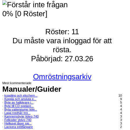
0% [0 Röster]
Röster: 11
Du måste vara inloggad för att
rösta.
Påbörjad: 27.03.26
Omröstningsarkiv
Mest kommenterade
Manualer/Guider
·
koppling och elschem...
10
·
Koppla och ansluta e...
9
·
Byte av hallgivare i...
5
·
Byte till CD spelare...
4
·
Byta vattenpump Volv...
4
·
Laga rosthål i trö...
4
·
Kamremsbyte Volvo 740
3
·
Felkoder Volvo 740
3
·
Helljuset låser sig...
3
·
Lackera stötfångare
2