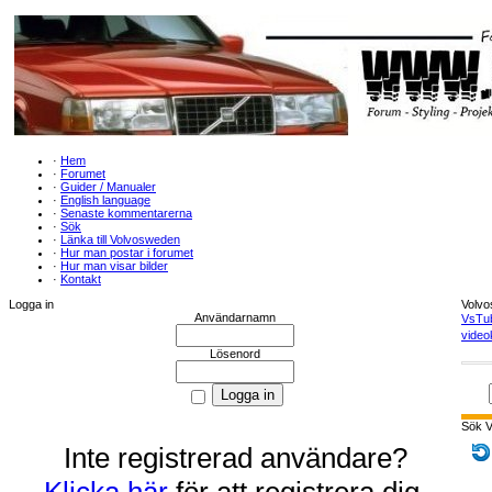
·
Hem
·
Forumet
·
Guider / Manualer
·
English language
·
Senaste kommentarerna
·
Sök
·
Länka till Volvosweden
·
Hur man postar i forumet
·
Hur man visar bilder
·
Kontakt
Logga in
Volv
Användarnamn
VsTu
video
Lösenord
Sök 
Inte registrerad användare?
Klicka här
för att registrera dig.