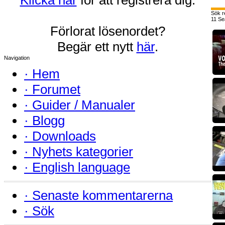
Sök r
11 Se
Förlorat lösenordet?
Begär ett nytt
här
.
Navigation
·
Hem
·
Forumet
·
Guider / Manualer
·
Blogg
·
Downloads
·
Nyhets kategorier
·
English language
·
Senaste kommentarerna
·
Sök