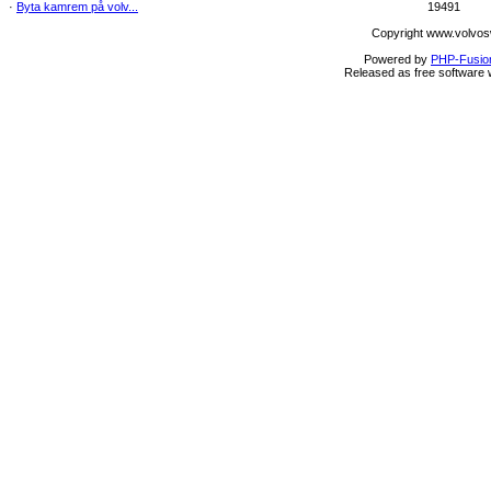
·
Byta kamrem på volv...
19491
Copyright www.volvos
Powered by
PHP-Fusio
Released as free software 