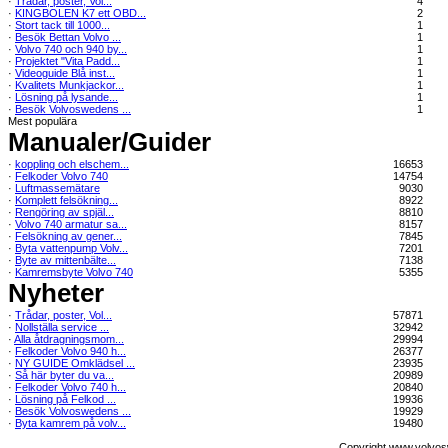
·
Trådar, poster, Vol...
4
·
KINGBOLEN K7 ett OBD...
2
·
Stort tack till 1000...
1
·
Besök Bettan Volvo ...
1
·
Volvo 740 och 940 by...
1
·
Projektet "Vita Padd...
1
·
Videoguide Blå inst...
1
·
Kvalitets Munkjackor...
1
·
Lösning på lysande...
1
·
Besök Volvoswedens ...
1
Mest populära
Manualer/Guider
·
koppling och elschem...
16653
·
Felkoder Volvo 740
14754
·
Luftmassemätare
9030
·
Komplett felsökning...
8922
·
Rengöring av spjäl...
8810
·
Volvo 740 armatur sa...
8157
·
Felsökning av gener...
7845
·
Byta vattenpump Volv...
7201
·
Byte av mittenbälte...
7138
·
Kamremsbyte Volvo 740
5355
Nyheter
·
Trådar, poster, Vol...
57871
·
Nollställa service ...
32942
·
Alla åtdragningsmom...
29994
·
Felkoder Volvo 940 h...
26377
·
NY GUIDE Omklädsel ...
23935
·
Så här byter du va...
20989
·
Felkoder Volvo 740 h...
20840
·
Lösning på Felkod ...
19936
·
Besök Volvoswedens ...
19929
·
Byta kamrem på volv...
19480
Copyright www.volvos