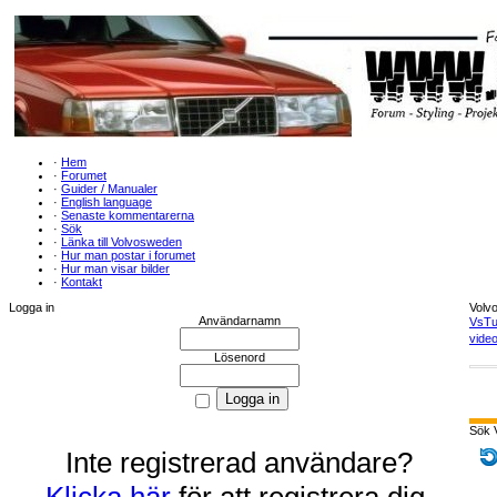
·
Hem
·
Forumet
·
Guider / Manualer
·
English language
·
Senaste kommentarerna
·
Sök
·
Länka till Volvosweden
·
Hur man postar i forumet
·
Hur man visar bilder
·
Kontakt
Logga in
Volv
Användarnamn
VsTu
video
Lösenord
Sök 
Inte registrerad användare?
Klicka här
för att registrera dig.