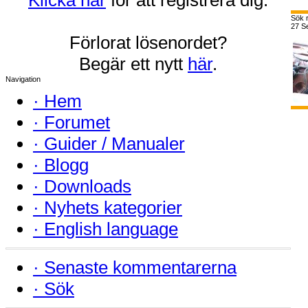
Sök r
27 Se
Förlorat lösenordet?
Begär ett nytt
här
.
Navigation
·
Hem
·
Forumet
·
Guider / Manualer
·
Blogg
·
Downloads
·
Nyhets kategorier
·
English language
·
Senaste kommentarerna
·
Sök