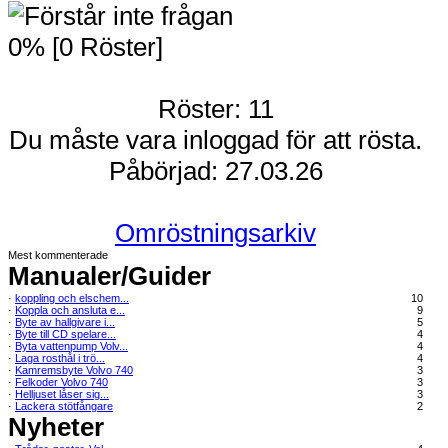
0% [0 Röster]
Röster: 11
Du måste vara inloggad för att rösta.
Påbörjad: 27.03.26
Omröstningsarkiv
Mest kommenterade
Manualer/Guider
·
koppling och elschem...
10
·
Koppla och ansluta e...
9
·
Byte av hallgivare i...
5
·
Byte till CD spelare...
4
·
Byta vattenpump Volv...
4
·
Laga rosthål i trö...
4
·
Kamremsbyte Volvo 740
3
·
Felkoder Volvo 740
3
·
Helljuset låser sig...
3
·
Lackera stötfångare
2
Nyheter