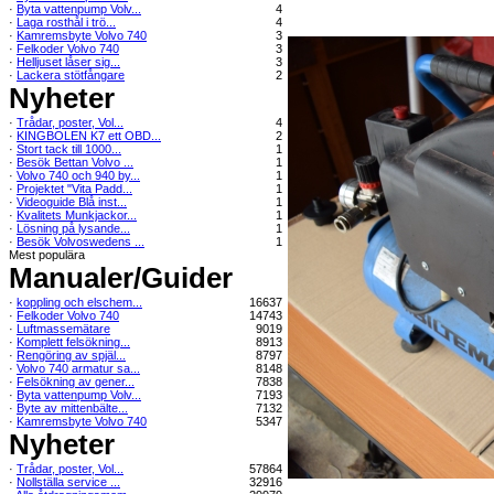
·
Byta vattenpump Volv...
4
·
Laga rosthål i trö...
4
·
Kamremsbyte Volvo 740
3
·
Felkoder Volvo 740
3
·
Helljuset låser sig...
3
·
Lackera stötfångare
2
Nyheter
·
Trådar, poster, Vol...
4
·
KINGBOLEN K7 ett OBD...
2
·
Stort tack till 1000...
1
·
Besök Bettan Volvo ...
1
·
Volvo 740 och 940 by...
1
·
Projektet "Vita Padd...
1
·
Videoguide Blå inst...
1
·
Kvalitets Munkjackor...
1
·
Lösning på lysande...
1
·
Besök Volvoswedens ...
1
Mest populära
Manualer/Guider
·
koppling och elschem...
16637
·
Felkoder Volvo 740
14743
·
Luftmassemätare
9019
·
Komplett felsökning...
8913
·
Rengöring av spjäl...
8797
·
Volvo 740 armatur sa...
8148
·
Felsökning av gener...
7838
·
Byta vattenpump Volv...
7193
·
Byte av mittenbälte...
7132
·
Kamremsbyte Volvo 740
5347
Nyheter
·
Trådar, poster, Vol...
57864
·
Nollställa service ...
32916