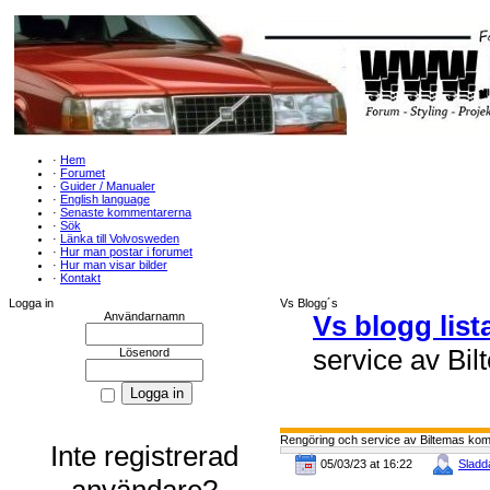
·
Hem
·
Forumet
·
Guider / Manualer
·
English language
·
Senaste kommentarerna
·
Sök
·
Länka till Volvosweden
·
Hur man postar i forumet
·
Hur man visar bilder
·
Kontakt
Logga in
Vs Blogg´s
Användarnamn
Vs blogg list
service av Bi
Lösenord
Rengöring och service av Biltemas ko
Inte registrerad
05/03/23 at 16:22
Sladd
användare?