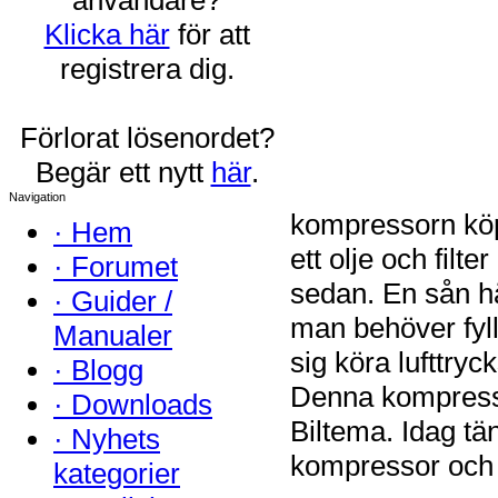
Klicka här
för att
registrera dig.
Förlorat lösenordet?
Begär ett nytt
här
.
Navigation
kompressorn köpt
·
Hem
ett olje och filt
·
Forumet
sedan. En sån hä
·
Guider /
man behöver fyll
Manualer
sig köra lufttry
·
Blogg
Denna kompresso
·
Downloads
Biltema. Idag tän
·
Nyhets
kompressor och n
kategorier