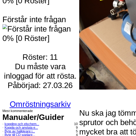
0% [0 Röster]
Förstår inte frågan
0% [0 Röster]
Röster: 11
Du måste vara
inloggad för att rösta.
Påbörjad: 27.03.26
Omröstningsarkiv
Nu ska jag tömm
Mest kommenterade
Manualer/Guider
sprutor och beh
·
koppling och elschem...
10
·
Koppla och ansluta e...
9
mycket bra att 
·
Byte av hallgivare i...
5
·
Byte till CD spelare...
4