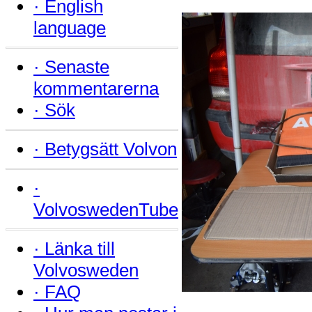
·
English
language
·
Senaste
kommentarerna
·
Sök
·
Betygsätt Volvon
·
VolvoswedenTube
·
Länka till
Volvosweden
·
FAQ