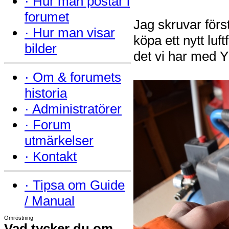
·
Hur man postar i
forumet
Jag skruvar först
·
Hur man visar
köpa ett nytt luft
bilder
det vi har med 
·
Om & forumets
historia
·
Administratörer
·
Forum
utmärkelser
·
Kontakt
·
Tipsa om Guide
/ Manual
Omröstning
Vad tycker du om