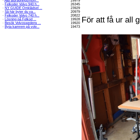
·
Alla åtdragningsmom...
29979
·
Felkoder Volvo 940 h...
26345
·
NY GUIDE Omklädsel ...
23929
·
Så här byter du va...
20979
·
Felkoder Volvo 740 h...
20822
För att få ur al
·
Lösning på Felkod ...
19928
·
Besök Volvoswedens ...
19920
·
Byta kamrem på volv...
19473