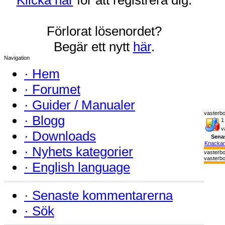
Förlorat lösenordet?
Begär ett nytt
här
.
Navigation
·
Hem
·
Forumet
·
Guider / Manualer
vasterbo
·
Blogg
1
v
·
Downloads
Sena
Knackan
·
Nyhets kategorier
vasterb
vasterbo
·
English language
·
Senaste kommentarerna
·
Sök