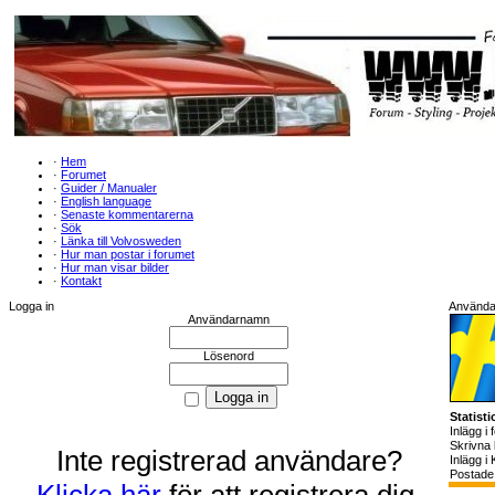
·
Hem
·
Forumet
·
Guider / Manualer
·
English language
·
Senaste kommentarerna
·
Sök
·
Länka till Volvosweden
·
Hur man postar i forumet
·
Hur man visar bilder
·
Kontakt
Logga in
Användar
Användarnamn
Lösenord
Statisti
Inlägg i
Skrivna
Inte registrerad användare?
Inlägg i 
Postade 
Klicka här
för att registrera dig.