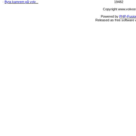
·
Byta kamrem på volv...
19482
Copyright www.volvos
Powered by
PHP-Fusio
Released as free software 