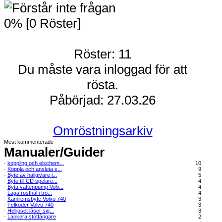
0% [0 Röster]
Röster: 11
Du måste vara inloggad för att
rösta.
Påbörjad: 27.03.26
Omröstningsarkiv
Mest kommenterade
Manualer/Guider
·
koppling och elschem...
10
·
Koppla och ansluta e...
9
·
Byte av hallgivare i...
5
·
Byte till CD spelare...
4
·
Byta vattenpump Volv...
4
·
Laga rosthål i trö...
4
·
Kamremsbyte Volvo 740
3
·
Felkoder Volvo 740
3
·
Helljuset låser sig...
3
·
Lackera stötfångare
2