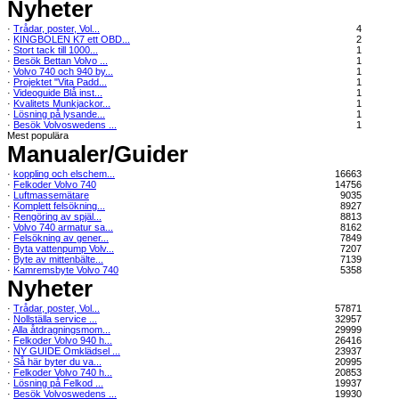
Nyheter
·
Trådar, poster, Vol...
4
·
KINGBOLEN K7 ett OBD...
2
·
Stort tack till 1000...
1
·
Besök Bettan Volvo ...
1
·
Volvo 740 och 940 by...
1
·
Projektet "Vita Padd...
1
·
Videoguide Blå inst...
1
·
Kvalitets Munkjackor...
1
·
Lösning på lysande...
1
·
Besök Volvoswedens ...
1
Mest populära
Manualer/Guider
·
koppling och elschem...
16663
·
Felkoder Volvo 740
14756
·
Luftmassemätare
9035
·
Komplett felsökning...
8927
·
Rengöring av spjäl...
8813
·
Volvo 740 armatur sa...
8162
·
Felsökning av gener...
7849
·
Byta vattenpump Volv...
7207
·
Byte av mittenbälte...
7139
·
Kamremsbyte Volvo 740
5358
Nyheter
·
Trådar, poster, Vol...
57871
·
Nollställa service ...
32957
·
Alla åtdragningsmom...
29999
·
Felkoder Volvo 940 h...
26416
·
NY GUIDE Omklädsel ...
23937
·
Så här byter du va...
20995
·
Felkoder Volvo 740 h...
20853
·
Lösning på Felkod ...
19937
·
Besök Volvoswedens ...
19930