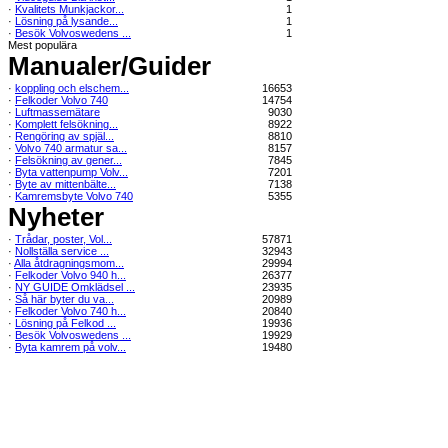
·
Kvalitets Munkjackor...
1
·
Lösning på lysande...
1
·
Besök Volvoswedens ...
1
Mest populära
Manualer/Guider
·
koppling och elschem...
16653
·
Felkoder Volvo 740
14754
·
Luftmassemätare
9030
·
Komplett felsökning...
8922
·
Rengöring av spjäl...
8810
·
Volvo 740 armatur sa...
8157
·
Felsökning av gener...
7845
·
Byta vattenpump Volv...
7201
·
Byte av mittenbälte...
7138
·
Kamremsbyte Volvo 740
5355
Nyheter
·
Trådar, poster, Vol...
57871
·
Nollställa service ...
32943
·
Alla åtdragningsmom...
29994
·
Felkoder Volvo 940 h...
26377
·
NY GUIDE Omklädsel ...
23935
·
Så här byter du va...
20989
·
Felkoder Volvo 740 h...
20840
·
Lösning på Felkod ...
19936
·
Besök Volvoswedens ...
19929
·
Byta kamrem på volv...
19480