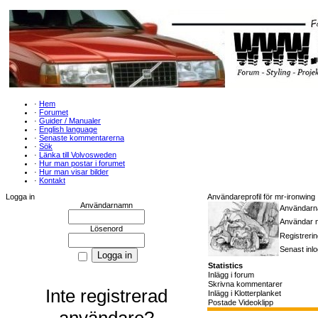
·
Hem
·
Forumet
·
Guider / Manualer
·
English language
·
Senaste kommentarerna
·
Sök
·
Länka till Volvosweden
·
Hur man postar i forumet
·
Hur man visar bilder
·
Kontakt
Logga in
Användareprofil för mr-ironwing
Användarnamn
Användar
Användar n
Lösenord
Registreri
Senast inl
Statistics
Inlägg i forum
Skrivna kommentarer
Inte registrerad
Inlägg i Klotterplanket
Postade Videoklipp
användare?