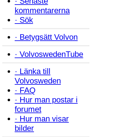
·
Senaste
kommentarerna
·
Sök
·
Betygsätt Volvon
·
VolvoswedenTube
·
Länka till
Volvosweden
·
FAQ
·
Hur man postar i
forumet
·
Hur man visar
bilder