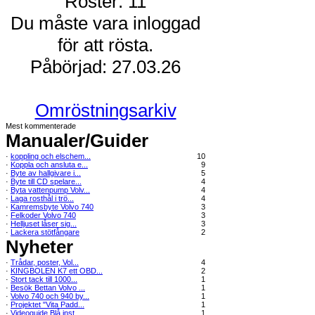
Röster: 11
Du måste vara inloggad
för att rösta.
Påbörjad: 27.03.26
Omröstningsarkiv
Mest kommenterade
Manualer/Guider
·
koppling och elschem...
10
·
Koppla och ansluta e...
9
·
Byte av hallgivare i...
5
·
Byte till CD spelare...
4
·
Byta vattenpump Volv...
4
·
Laga rosthål i trö...
4
·
Kamremsbyte Volvo 740
3
·
Felkoder Volvo 740
3
·
Helljuset låser sig...
3
·
Lackera stötfångare
2
Nyheter
·
Trådar, poster, Vol...
4
·
KINGBOLEN K7 ett OBD...
2
·
Stort tack till 1000...
1
·
Besök Bettan Volvo ...
1
·
Volvo 740 och 940 by...
1
·
Projektet "Vita Padd...
1
·
Videoguide Blå inst...
1