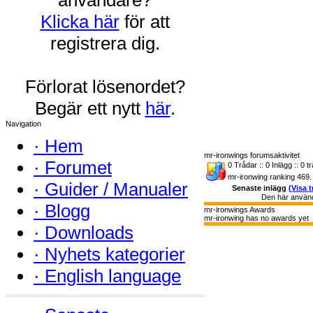
Klicka här
för att
registrera dig.
Förlorat lösenordet?
Begär ett nytt
här
.
Navigation
·
Hem
mr-ironwings forumsaktivitet
·
Forumet
0 Trådar :: 0 Inlägg :: 0 t
mr-ironwing ranking 469.
·
Guider / Manualer
Senaste inlägg
(Visa t
Den här använda
·
Blogg
mr-ironwings Awards
mr-ironwing has no awards yet
·
Downloads
·
Nyhets kategorier
·
English language