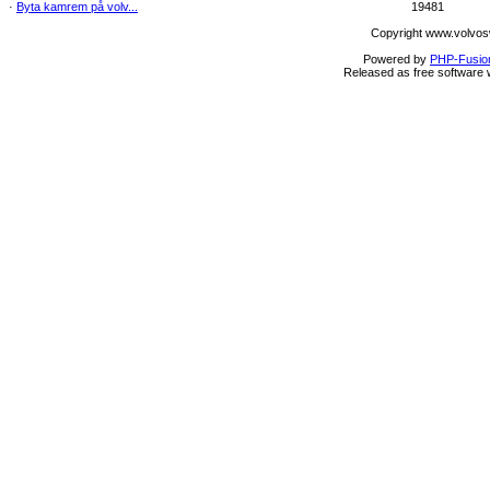
·
Byta kamrem på volv...
19481
Copyright www.volvos
Powered by
PHP-Fusio
Released as free software 