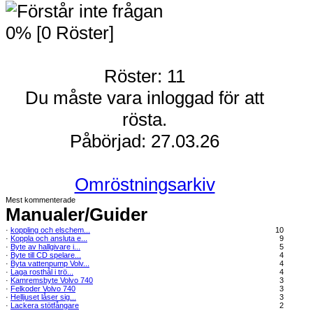
0% [0 Röster]
Röster: 11
Du måste vara inloggad för att
rösta.
Påbörjad: 27.03.26
Omröstningsarkiv
Mest kommenterade
Manualer/Guider
·
koppling och elschem...
10
·
Koppla och ansluta e...
9
·
Byte av hallgivare i...
5
·
Byte till CD spelare...
4
·
Byta vattenpump Volv...
4
·
Laga rosthål i trö...
4
·
Kamremsbyte Volvo 740
3
·
Felkoder Volvo 740
3
·
Helljuset låser sig...
3
·
Lackera stötfångare
2