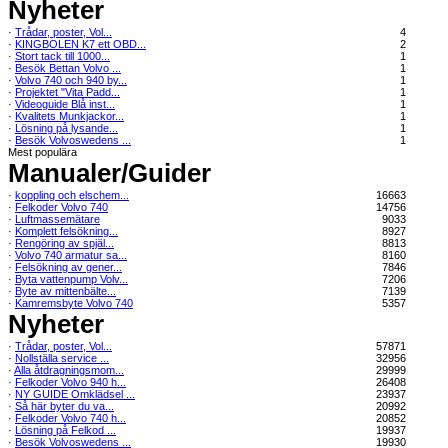
Nyheter
·
Trådar, poster, Vol...
4
·
KINGBOLEN K7 ett OBD...
2
·
Stort tack till 1000...
1
·
Besök Bettan Volvo ...
1
·
Volvo 740 och 940 by...
1
·
Projektet "Vita Padd...
1
·
Videoguide Blå inst...
1
·
Kvalitets Munkjackor...
1
·
Lösning på lysande...
1
·
Besök Volvoswedens ...
1
Mest populära
Manualer/Guider
·
koppling och elschem...
16663
·
Felkoder Volvo 740
14756
·
Luftmassemätare
9033
·
Komplett felsökning...
8927
·
Rengöring av spjäl...
8813
·
Volvo 740 armatur sa...
8160
·
Felsökning av gener...
7846
·
Byta vattenpump Volv...
7206
·
Byte av mittenbälte...
7139
·
Kamremsbyte Volvo 740
5357
Nyheter
·
Trådar, poster, Vol...
57871
·
Nollställa service ...
32956
·
Alla åtdragningsmom...
29999
·
Felkoder Volvo 940 h...
26408
·
NY GUIDE Omklädsel ...
23937
·
Så här byter du va...
20992
·
Felkoder Volvo 740 h...
20852
·
Lösning på Felkod ...
19937
·
Besök Volvoswedens ...
19930