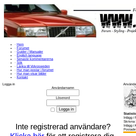
·
Hem
·
Forumet
·
Guider / Manualer
·
English language
·
Senaste kommentarerna
·
Sök
·
Länka till Volvosweden
·
Hur man postar i forumet
·
Hur man visar bilder
·
Kontakt
Logga in
Användar
Användarnamn
Lösenord
Statisti
Inlägg i
Skrivna
Inte registrerad användare?
Inlägg i 
Postade 
Klicka här
för att registrera dig.