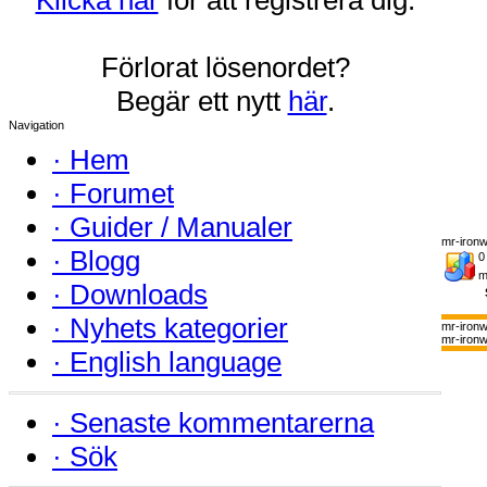
Förlorat lösenordet?
Begär ett nytt
här
.
Navigation
·
Hem
·
Forumet
·
Guider / Manualer
mr-ironw
·
Blogg
0
m
·
Downloads
·
Nyhets kategorier
mr-iron
mr-ironw
·
English language
·
Senaste kommentarerna
·
Sök