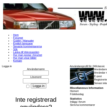
·
Hem
·
Forumet
·
Guider / Manualer
·
English language
·
Senaste kommentarerna
·
Sök
·
Länka till Volvosweden
·
Hur man postar i forumet
·
Hur man visar bilder
·
Kontakt
Logga in
Användareprofil för 240classic
Användarnamn
Användar
Användar n
E-post
Lösenord
Registreri
Senast inl
Miscellaneous Information
Hemort
Födelsedag
Inte registrerad
Statistics
Inlägg i forum
användare?
Skrivna kommentarer