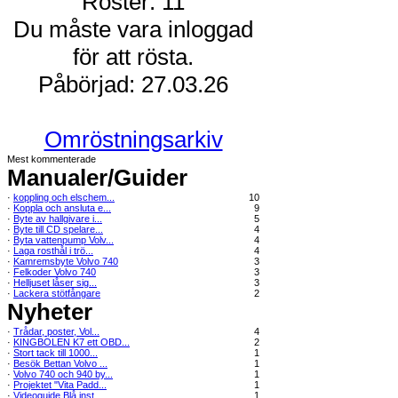
Röster: 11
Du måste vara inloggad
för att rösta.
Påbörjad: 27.03.26
Omröstningsarkiv
Mest kommenterade
Manualer/Guider
·
koppling och elschem...
10
·
Koppla och ansluta e...
9
·
Byte av hallgivare i...
5
·
Byte till CD spelare...
4
·
Byta vattenpump Volv...
4
·
Laga rosthål i trö...
4
·
Kamremsbyte Volvo 740
3
·
Felkoder Volvo 740
3
·
Helljuset låser sig...
3
·
Lackera stötfångare
2
Nyheter
·
Trådar, poster, Vol...
4
·
KINGBOLEN K7 ett OBD...
2
·
Stort tack till 1000...
1
·
Besök Bettan Volvo ...
1
·
Volvo 740 och 940 by...
1
·
Projektet "Vita Padd...
1
·
Videoguide Blå inst...
1