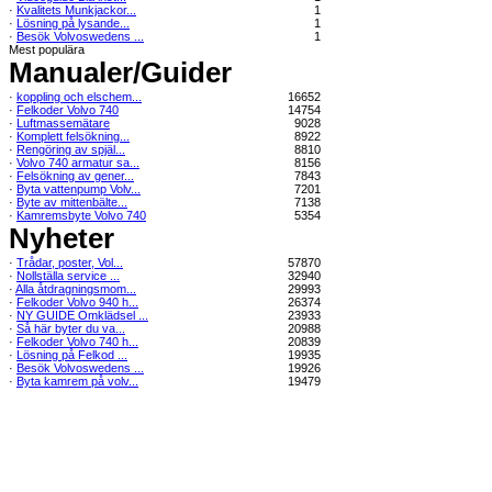
·
Kvalitets Munkjackor...
1
·
Lösning på lysande...
1
·
Besök Volvoswedens ...
1
Mest populära
Manualer/Guider
·
koppling och elschem...
16652
·
Felkoder Volvo 740
14754
·
Luftmassemätare
9028
·
Komplett felsökning...
8922
·
Rengöring av spjäl...
8810
·
Volvo 740 armatur sa...
8156
·
Felsökning av gener...
7843
·
Byta vattenpump Volv...
7201
·
Byte av mittenbälte...
7138
·
Kamremsbyte Volvo 740
5354
Nyheter
·
Trådar, poster, Vol...
57870
·
Nollställa service ...
32940
·
Alla åtdragningsmom...
29993
·
Felkoder Volvo 940 h...
26374
·
NY GUIDE Omklädsel ...
23933
·
Så här byter du va...
20988
·
Felkoder Volvo 740 h...
20839
·
Lösning på Felkod ...
19935
·
Besök Volvoswedens ...
19926
·
Byta kamrem på volv...
19479