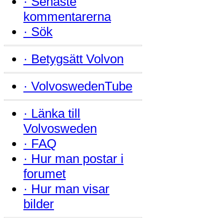
·
Senaste
kommentarerna
·
Sök
·
Betygsätt Volvon
·
VolvoswedenTube
·
Länka till
Volvosweden
·
FAQ
·
Hur man postar i
forumet
·
Hur man visar
bilder