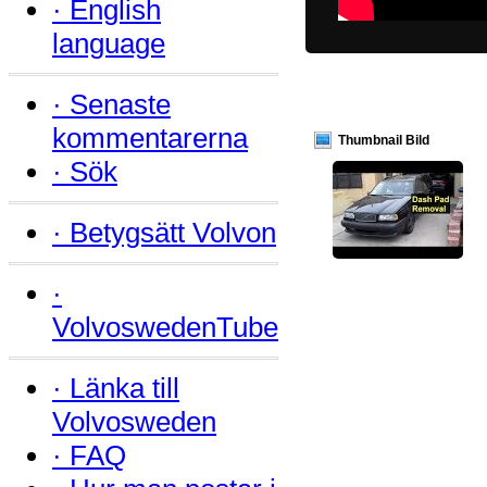
·
English
language
·
Senaste
kommentarerna
Thumbnail Bild
·
Sök
·
Betygsätt Volvon
·
VolvoswedenTube
·
Länka till
Volvosweden
·
FAQ