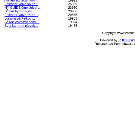
·
Alla åtdragningsmom...
29991
·
Felkoder Volvo 940 h...
26369
·
NY GUIDE Omklädsel ...
23930
·
Så här byter du va...
20986
·
Felkoder Volvo 740 h...
20835
·
Lösning på Felkod ...
19933
·
Besök Volvoswedens ...
19924
·
Byta kamrem på volv...
19476
Copyright www.volvos
Powered by
PHP-Fusio
Released as free software 