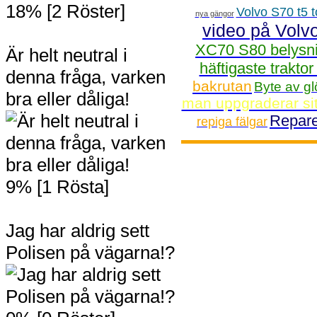
18% [2 Röster]
Volvo S70 t5 t
nya gängor
video på Volv
XC70 S80 belysni
Är helt neutral i
häftigaste trakto
denna fråga, varken
bakrutan
Byte av gl
bra eller dåliga!
man uppgraderar si
Repare
repiga fälgar
9% [1 Rösta]
Jag har aldrig sett
Polisen på vägarna!?