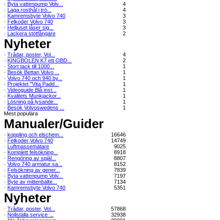
·
Byta vattenpump Volv...
4
·
Laga rosthål i trö...
4
·
Kamremsbyte Volvo 740
3
·
Felkoder Volvo 740
3
·
Helljuset låser sig...
3
·
Lackera stötfångare
2
Nyheter
·
Trådar, poster, Vol...
4
·
KINGBOLEN K7 ett OBD...
2
·
Stort tack till 1000...
1
·
Besök Bettan Volvo ...
1
·
Volvo 740 och 940 by...
1
·
Projektet "Vita Padd...
1
·
Videoguide Blå inst...
1
·
Kvalitets Munkjackor...
1
·
Lösning på lysande...
1
·
Besök Volvoswedens ...
1
Mest populära
Manualer/Guider
·
koppling och elschem...
16646
·
Felkoder Volvo 740
14749
·
Luftmassemätare
9025
·
Komplett felsökning...
8918
·
Rengöring av spjäl...
8807
·
Volvo 740 armatur sa...
8152
·
Felsökning av gener...
7839
·
Byta vattenpump Volv...
7197
·
Byte av mittenbälte...
7134
·
Kamremsbyte Volvo 740
5351
Nyheter
·
Trådar, poster, Vol...
57868
·
Nollställa service ...
32938