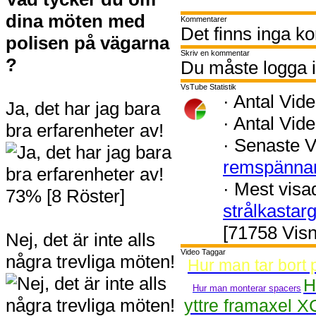
dina möten med
Kommentarer
Det finns inga k
polisen på vägarna
Skriv en kommentar
?
Du måste logga i
VsTube Statistik
·
Antal Vide
Ja, det har jag bara
·
Antal Vide
bra erfarenheter av!
·
Senaste V
remspänna
·
Mest visa
73% [8 Röster]
strålkastar
[71758 Visn
Nej, det är inte alls
Video Taggar
några trevliga möten!
Hur man tar bort 
H
Hur man monterar spacers
yttre framaxel X