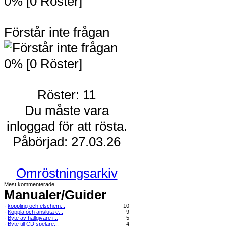
0% [0 Röster]
Förstår inte frågan
0% [0 Röster]
Röster: 11
Du måste vara
inloggad för att rösta.
Påbörjad: 27.03.26
Omröstningsarkiv
Mest kommenterade
Manualer/Guider
·
koppling och elschem...
10
·
Koppla och ansluta e...
9
·
Byte av hallgivare i...
5
·
Byte till CD spelare...
4