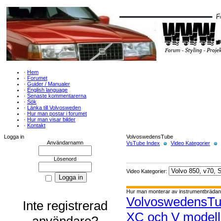
·
Hem
·
Forumet
·
Guider / Manualer
·
English language
·
Senaste kommentarerna
·
Sök
·
Länka till Volvosweden
·
Hur man postar i forumet
·
Hur man visar bilder
·
Kontakt
Logga in
VolvoswedensTube
Användarnamn
VsTube Index
Video Kategorier
Lösenord
Video Kategorier:
Hur man monterar av instrumentbrädan
VolvoswedensT
Inte registrerad
XC och V modell
användare?