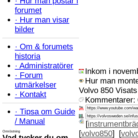
·
Hur man postar i
forumet
·
Hur man visar
bilder
·
Om & forumets
historia
·
Administratörer
Inkom i novem
·
Forum
Hur man monte
utmärkelser
Volvo 850 Visats
·
Kontakt
Kommentarer: 
·
Tipsa om Guide
/ Manual
[
instrumentbrä
[
volvo850
] [
volv
Omröstning
Vad tycker du om