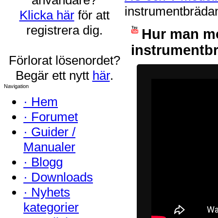
instrumentbräda
Klicka här
för att
registrera dig.
Hur man mo
instrumentbr
Förlorat lösenordet?
Begär ett nytt
här
.
Navigation
·
Hem
·
Forumet
·
Guider /
Manualer
·
Blogg
·
Downloads
·
Nyhets
kategorier