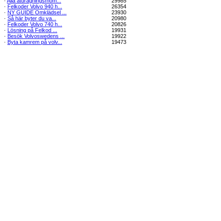
·
Alla åtdragningsmom...
29985
·
Felkoder Volvo 940 h...
26354
·
NY GUIDE Omklädsel ...
23930
·
Så här byter du va...
20980
·
Felkoder Volvo 740 h...
20826
·
Lösning på Felkod ...
19931
·
Besök Volvoswedens ...
19922
·
Byta kamrem på volv...
19473