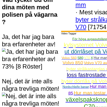
mm
dina möten med
·
Mest visa
polisen på vägarna
byter strål
?
V70
[71754 
Video Taggar
Ja, det har jag bara
För höga avgasutsläpp
bra erfarenheter av!
kylsystemet Vol
ut dörrlåset på 
Hur man 
Volvo S60
S80
V70
X
Volvo 850
Volvo V70 av
73% [8 Röster]
byter strålkastarglas
loss fastrostade
Nej, det är inte alls
byter dörrlås på Vo
Hur man 
några trevliga möten!
Nordschleife banan
Hur man testa
85
växelspakskno
C70