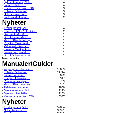
·
Byta vattenpump Volv...
4
·
Laga rosthål i trö...
4
·
Kamremsbyte Volvo 740
3
·
Felkoder Volvo 740
3
·
Helljuset låser sig...
3
·
Lackera stötfångare
2
Nyheter
·
Trådar, poster, Vol...
4
·
KINGBOLEN K7 ett OBD...
2
·
Stort tack till 1000...
1
·
Besök Bettan Volvo ...
1
·
Volvo 740 och 940 by...
1
·
Projektet "Vita Padd...
1
·
Videoguide Blå inst...
1
·
Kvalitets Munkjackor...
1
·
Lösning på lysande...
1
·
Besök Volvoswedens ...
1
Mest populära
Manualer/Guider
·
koppling och elschem...
16639
·
Felkoder Volvo 740
14744
·
Luftmassemätare
9022
·
Komplett felsökning...
8917
·
Rengöring av spjäl...
8799
·
Volvo 740 armatur sa...
8151
·
Felsökning av gener...
7839
·
Byta vattenpump Volv...
7193
·
Byte av mittenbälte...
7133
·
Kamremsbyte Volvo 740
5347
Nyheter
·
Trådar, poster, Vol...
57864
·
Nollställa service ...
32921