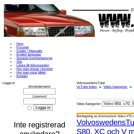
·
Hem
·
Forumet
·
Guider / Manualer
·
English language
·
Senaste kommentarerna
·
Sök
·
Länka till Volvosweden
·
Hur man postar i forumet
·
Hur man visar bilder
·
Kontakt
Logga in
VolvoswedensTube
Användarnamn
VsTube Index
Video Kategorier
Lösenord
Video Kategorier:
Borttagning av bromsskivor Volvo V70 
VolvoswedensT
Inte registrerad
S80, XC och V m
användare?