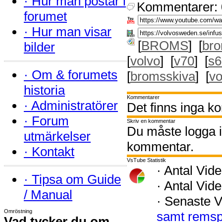
·
Hur man postar i
Kommentarer: 
forumet
·
Hur man visar
[
BROMS
] [
br
bilder
[
volvo
] [
v70
] [
s6
·
Om & forumets
[
bromsskiva
] [
vo
historia
Kommentarer
·
Administratörer
Det finns inga k
·
Forum
Skriv en kommentar
Du måste logga in
utmärkelser
kommentar.
·
Kontakt
VsTube Statistik
·
Antal Vide
·
Tipsa om Guide
·
Antal Vide
/ Manual
·
Senaste V
Omröstning
samt rems
Vad tycker du om