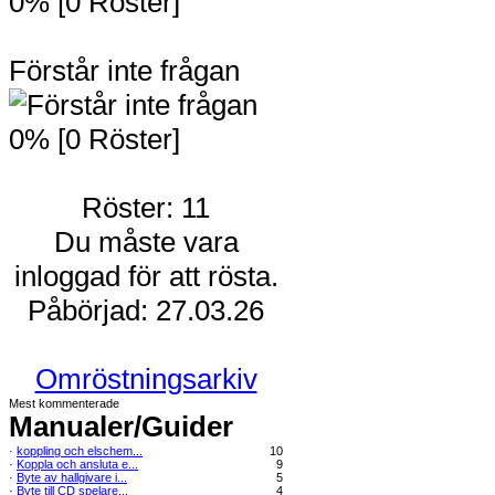
0% [0 Röster]
Förstår inte frågan
0% [0 Röster]
Röster: 11
Du måste vara
inloggad för att rösta.
Påbörjad: 27.03.26
Omröstningsarkiv
Mest kommenterade
Manualer/Guider
·
koppling och elschem...
10
·
Koppla och ansluta e...
9
·
Byte av hallgivare i...
5
·
Byte till CD spelare...
4