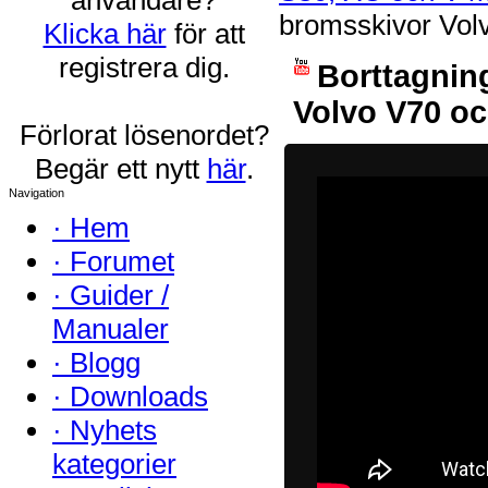
bromsskivor Vol
Klicka här
för att
registrera dig.
Borttagnin
Volvo V70 oc
Förlorat lösenordet?
Begär ett nytt
här
.
Navigation
·
Hem
·
Forumet
·
Guider /
Manualer
·
Blogg
·
Downloads
·
Nyhets
kategorier