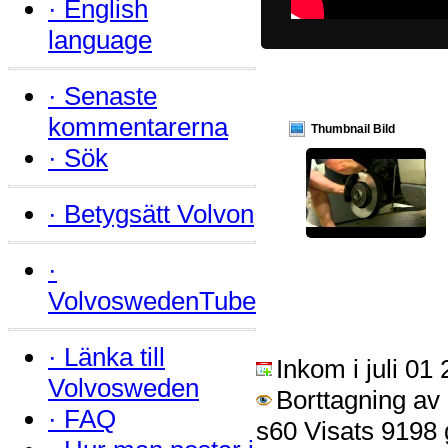
·
English
language
·
Senaste
kommentarerna
Thumbnail Bild
·
Sök
·
Betygsätt Volvon
·
VolvoswedenTube
·
Länka till
Inkom i juli 01
Volvosweden
Borttagning av
·
FAQ
s60 Visats 9198 