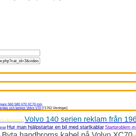
nnare S60 S80 V70 XC70 mm
arglas och lampor Volvo V70
[71762 Visningar]
Volvo 140 serien reklam från 196
lvo Amazon
Hur man hjälpstartar en bil med startkablar
Startproblem me
erar
Byta handbroms kabel på Volvo XC70