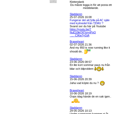
Klotterplank
Du måste logga in för att posta ett
meddelande.
Sladdaren
25-07-2026 16:08
Fungerar det att fylla på AC själv
med kylmedel från TEMU ?
Svaret ser du här på Youtube
https://youtu.be/7
NuE10ikQlI?si=nPoO
_..._CIKw7yGiA
Braweheart
02-07-2026 21:36
And my 850 is now running like it
should do..
Sladdaren
23-06-2026 08:57
En lite kort sommar paus nu från
bilar och bilproblem
.
Sladdaren
15-06-2026 20:39
Jaha vad köpte du nu ?
Braweheart
10-06-2026 18:19
Oops idag hände de en sak igen..
Sladdaren
29-05-2026 10:13
Under sommaren kommer ni åt