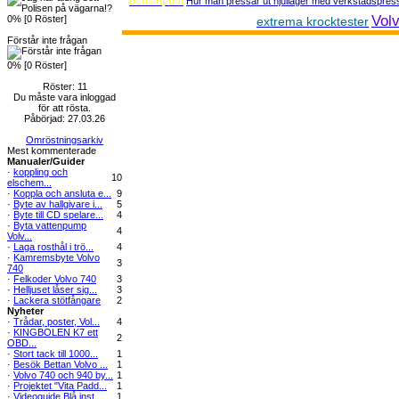
bensinpum
Hur man pressar ut hjullager med verkstadspres
Volv
0% [0 Röster]
extrema krocktester
Förstår inte frågan
0% [0 Röster]
Röster: 11
Du måste vara inloggad
för att rösta.
Påbörjad: 27.03.26
Omröstningsarkiv
Mest kommenterade
Manualer/Guider
·
koppling och
10
elschem...
·
Koppla och ansluta e...
9
·
Byte av hallgivare i...
5
·
Byte till CD spelare...
4
·
Byta vattenpump
4
Volv...
·
Laga rosthål i trö...
4
·
Kamremsbyte Volvo
3
740
·
Felkoder Volvo 740
3
·
Helljuset låser sig...
3
·
Lackera stötfångare
2
Nyheter
·
Trådar, poster, Vol...
4
·
KINGBOLEN K7 ett
2
OBD...
·
Stort tack till 1000...
1
·
Besök Bettan Volvo ...
1
·
Volvo 740 och 940 by...
1
·
Projektet "Vita Padd...
1
·
Videoguide Blå inst...
1