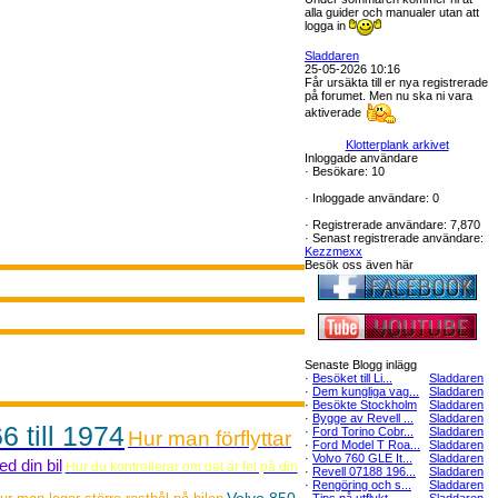
alla guider och manualer utan att
logga in
Sladdaren
25-05-2026 10:16
Får ursäkta till er nya registrerade
på forumet. Men nu ska ni vara
aktiverade
Klotterplank arkivet
Inloggade användare
·
Besökare: 10
·
Inloggade användare: 0
·
Registrerade användare: 7,870
·
Senast registrerade användare:
Kezzmexx
Besök oss även här
Senaste Blogg inlägg
·
Besöket till Li...
Sladdaren
·
Dem kungliga vag...
Sladdaren
·
Besökte Stockholm
Sladdaren
·
Bygge av Revell ...
Sladdaren
6 till 1974
·
Ford Torino Cobr...
Sladdaren
Hur man förflyttar
·
Ford Model T Roa...
Sladdaren
·
Volvo 760 GLE It...
Sladdaren
d din bil
Hur du kontrollerar om det är fel på din
·
Revell 07188 196...
Sladdaren
·
Rengöring och s...
Sladdaren