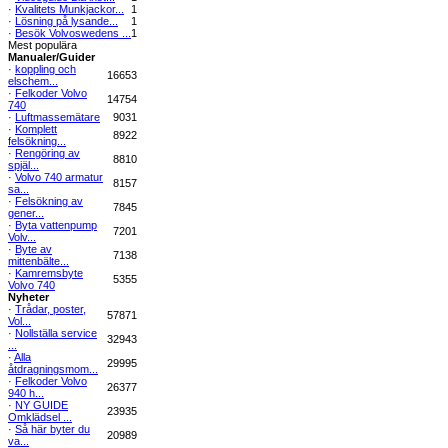
·
Kvalitets Munkjackor...
1
·
Lösning på lysande...
1
·
Besök Volvoswedens ...
1
Mest populära
Manualer/Guider
·
koppling och
16653
elschem...
·
Felkoder Volvo
14754
740
·
Luftmassemätare
9031
·
Komplett
8922
felsökning...
·
Rengöring av
8810
spjäl...
·
Volvo 740 armatur
8157
sa...
·
Felsökning av
7845
gener...
·
Byta vattenpump
7201
Volv...
·
Byte av
7138
mittenbälte...
·
Kamremsbyte
5355
Volvo 740
Nyheter
·
Trådar, poster,
57871
Vol...
·
Nollställa service
32943
...
·
Alla
29995
åtdragningsmom...
·
Felkoder Volvo
26377
940 h...
·
NY GUIDE
23935
Omklädsel ...
·
Så här byter du
20989
va...