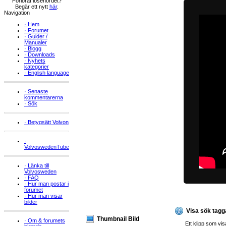
Förlorat lösenordet?
Begär ett nytt
här
.
Navigation
·
Hem
·
Forumet
·
Guider /
Manualer
·
Blogg
·
Downloads
·
Nyhets
kategorier
·
English language
·
Senaste
kommentarerna
·
Sök
·
Betygsätt Volvon
·
VolvoswedenTube
·
Länka till
Volvosweden
·
FAQ
·
Hur man postar i
forumet
·
Hur man visar
bilder
Visa sök tagg
Thumbnail Bild
·
Om & forumets
Ett klipp som vis