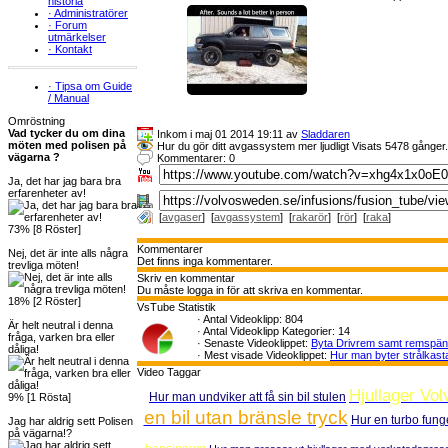
historia
·
Administratörer
·
Forum
utmärkelser
·
Kontakt
·
Tipsa om Guide
/ Manual
Omröstning
Vad tycker du om dina
Inkom i maj 01 2014 19:11 av
Sladdaren
möten med polisen på
Hur du gör ditt avgassystem mer ljudligt Visats 5478 gånger.
vägarna ?
Kommentarer: 0
Ja, det har jag bara bra
erfarenheter av!
[
avgaser
] [
avgassystem
] [
rakarör
] [
rör
] [
raka
]
73% [8 Röster]
Kommentarer
Nej, det är inte alls några
Det finns inga kommentarer.
trevliga möten!
Skriv en kommentar
Du måste logga in för att skriva en kommentar.
18% [2 Röster]
VsTube Statistik
·
Antal Videoklipp: 804
Är helt neutral i denna
·
Antal Videoklipp Kategorier: 14
fråga, varken bra eller
·
Senaste Videoklippet:
Byta Drivrem samt remspä
dåliga!
·
Mest visade Videoklippet:
Hur man byter strålkast
Video Taggar
Hjullager Vo
Hur man undviker att få sin bil stulen
9% [1 Rösta]
en bil utan bränsle tryck
Hur en turbo fung
Jag har aldrig sett Polisen
på vägarna!?