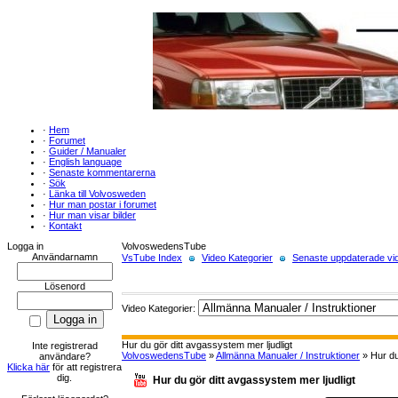
·
Hem
·
Forumet
·
Guider / Manualer
·
English language
·
Senaste kommentarerna
·
Sök
·
Länka till Volvosweden
·
Hur man postar i forumet
·
Hur man visar bilder
·
Kontakt
Logga in
VolvoswedensTube
Användarnamn
VsTube Index
Video Kategorier
Senaste uppdaterade vid
Lösenord
Video Kategorier:
Hur du gör ditt avgassystem mer ljudligt
Inte registrerad
VolvoswedensTube
»
Allmänna Manualer / Instruktioner
» Hur du
användare?
Klicka här
för att registrera
dig.
Hur du gör ditt avgassystem mer ljudligt