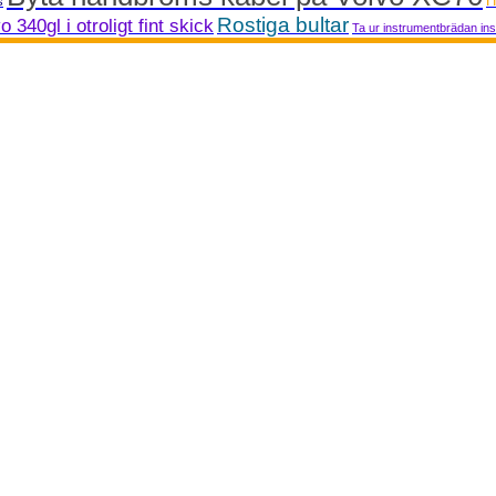
H
s
Rostiga bultar
o 340gl i otroligt fint skick
Ta ur instrumentbrädan in