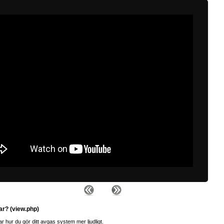
ar? (view.php)
ar hur du gör ditt avgas system mer ljudligt.