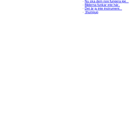
·
Nu ska dem nog fungera ige...
·
Bilderna funkar inte här..
·
Det är ju inte instrument...
·
:thumpup