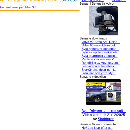
Volvo 850
ur man lagar större rosthål på bilen
·
Tips på utflykt...
Sladdaren
Senast i Betygsätt Volvon
strumentpanel på Volvo S7
Senaste downloads
·
Volvo V70 S60 S80 Reläe...
·
Volvo 66 instruktionsbok
·
Byte generator och spän...
·
Byte av spolarvätskebeh...
·
Byta geartronic växelsp...
·
Replace ignition coils V...
·
Rengöring av vevhusvent...
·
Lösning på automatväx...
·
Styrväxelns delar och f...
·
Byta inre och yttre styr...
Senaste videoklipp
Byta Drivrem samt remspä...
Video lades till
21/12/2025
av
Sladdaren
Senaste Video Kommentar
·
Hej! Jag letar efter e...