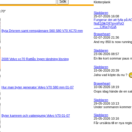
Klotterplank
c70"
Sladdaren
25-07-2026 16:08
Fungerar det att fylla på 
NuE10ikQlI?si=nPoO
_..._CIKw7yGiA
Byta Drivrem samt remspännare S60 S80 V70 XC70 mm
Braweheart
02-07-2026 21:36
And my 850 is now running 
Sladdaren
23-06-2026 08:57
En lite kort sommar paus n
2008 Volvo xc70 Rattlås Ingen tändning lösning
Sladdaren
15-06-2026 20:39
Jaha vad köpte du nu ?
Braweheart
10-06-2026 18:19
Hur man byter generator Volvo V70 S80 mm 01-07
Oops idag hände de en sak
Sladdaren
29-05-2026 10:13
Under sommaren kommer ni 
Sladdaren
Byter kamrem och vattenpump Volvo V70 01-07
25-05-2026 10:16
Får ursäkta till er nya re