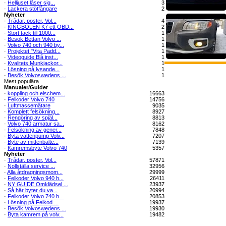
·
Helljuset låser sig...
3
·
Lackera stötfångare
2
Nyheter
·
Trådar, poster, Vol...
4
·
KINGBOLEN K7 ett OBD...
2
·
Stort tack till 1000...
1
·
Besök Bettan Volvo ...
1
·
Volvo 740 och 940 by...
1
·
Projektet "Vita Padd...
1
·
Videoguide Blå inst...
1
·
Kvalitets Munkjackor...
1
·
Lösning på lysande...
1
·
Besök Volvoswedens ...
1
Mest populära
Manualer/Guider
·
koppling och elschem...
16663
·
Felkoder Volvo 740
14756
·
Luftmassemätare
9035
·
Komplett felsökning...
8927
·
Rengöring av spjäl...
8813
·
Volvo 740 armatur sa...
8162
·
Felsökning av gener...
7848
·
Byta vattenpump Volv...
7207
·
Byte av mittenbälte...
7139
·
Kamremsbyte Volvo 740
5357
Nyheter
·
Trådar, poster, Vol...
57871
·
Nollställa service ...
32956
·
Alla åtdragningsmom...
29999
·
Felkoder Volvo 940 h...
26411
·
NY GUIDE Omklädsel ...
23937
·
Så här byter du va...
20994
·
Felkoder Volvo 740 h...
20853
·
Lösning på Felkod ...
19937
·
Besök Volvoswedens ...
19930
·
Byta kamrem på volv...
19482