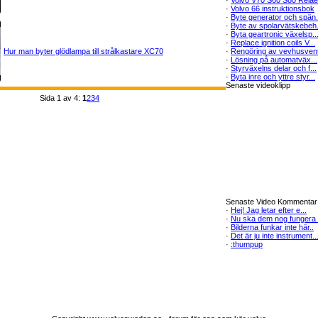
·
Volvo V70 S60 S80 Reläe.
·
Volvo 66 instruktionsbok
·
Byte generator och spän.
·
Byte av spolarvätskebeh.
·
Byta geartronic växelsp..
·
Replace ignition coils V...
Hur man byter glödlampa till strålkastare XC70
·
Rengöring av vevhusvent
·
Lösning på automatväx...
·
Styrväxelns delar och f...
·
Byta inre och yttre styr...
Senaste videoklipp
Sida 1 av 4:
1
2
3
4
Senaste Video Kommentar
·
Hej! Jag letar efter e...
·
Nu ska dem nog fungera i
·
Bilderna funkar inte här..
·
Det är ju inte instrument..
·
:thumpup