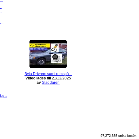
..
..
..
.
...
Byta Drivrem samt remspä...
Video lades till
21/12/2025
av
Sladdaren
ge...
.
97,272,635 unika besök