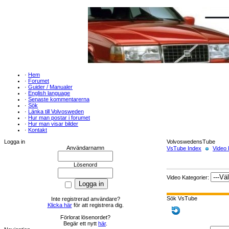
·
Hem
·
Forumet
·
Guider / Manualer
·
English language
·
Senaste kommentarerna
·
Sök
·
Länka till Volvosweden
·
Hur man postar i forumet
·
Hur man visar bilder
·
Kontakt
Logga in
VolvoswedensTube
Användarnamn
VsTube Index
Video 
Lösenord
Video Kategorier:
Sök VsTube
Inte registrerad användare?
Klicka här
för att registrera dig.
Förlorat lösenordet?
Begär ett nytt
här
.