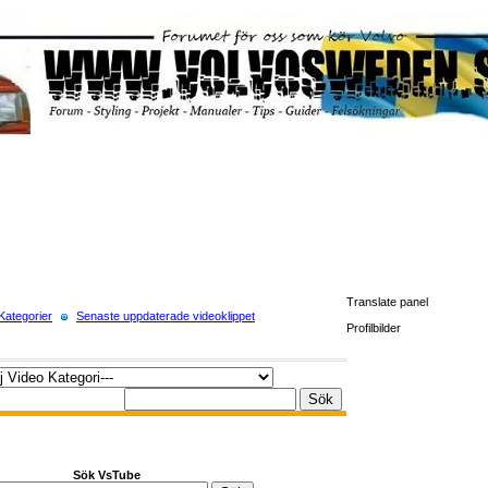
Translate panel
Kategorier
Senaste uppdaterade videoklippet
Profilbilder
Sök VsTube