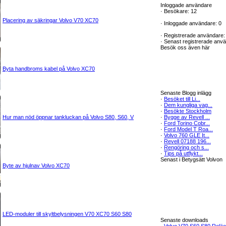
Inloggade användare
·
Besökare: 12
Placering av säkringar Volvo V70 XC70
·
Inloggade användare: 0
·
Registrerade användare:
·
Senast registrerade anv
Besök oss även här
Byta handbroms kabel på Volvo XC70
Senaste Blogg inlägg
·
Besöket till Li...
·
Dem kungliga vag...
·
Besökte Stockholm
Hur man nöd öppnar tankluckan på Volvo S80, S60, V
·
Bygge av Revell ...
·
Ford Torino Cobr...
·
Ford Model T Roa...
·
Volvo 760 GLE It...
·
Revell 07188 196...
·
Rengöring och s...
·
Tips på utflykt...
Senast i Betygsätt Volvon
Byte av hjulnav Volvo XC70
LED-moduler till skyltbelysningen V70 XC70 S60 S80
Senaste downloads