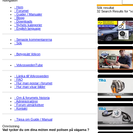
Navigation
·
Hem
Sök resultat
·
Forumet
32 Search Results for "x
·
Guider / Manualer
·
Blogg
·
Downloads
·
Nyhets kategorier
·
English language
·
Senaste kommentarerna
·
Sök
·
Betygsätt Volvon
·
VolvoswedenTube
·
Länka till Volvosweden
·
FAQ
·
Hur man postar i forumet
·
Hur man visar bilder
·
Om & forumets historia
·
Administratörer
·
Forum utmärkelser
·
Kontakt
·
Tipsa om Guide / Manual
Omröstning
Vad tycker du om dina möten med polisen på vägarna ?