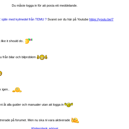
Du måste logga in för att posta ett meddelande.
AC själv med kylmedel från TEMU ?
Svaret ser du här på Youtube
https://youtu.be/7
like it should do..
u från bilar och bilproblem
.
 igen..
åt alla guider och manualer utan att logga in
gistrerade på forumet. Men nu ska ni vara aktiverade
Klotterplank arkivet