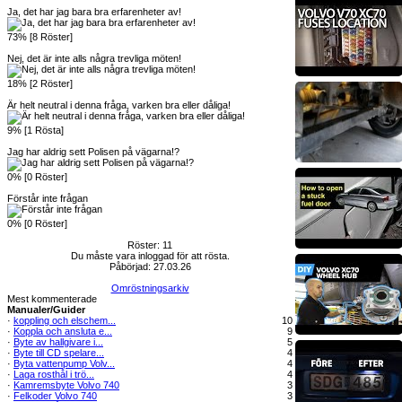
Ja, det har jag bara bra erfarenheter av!
73% [8 Röster]
Nej, det är inte alls några trevliga möten!
18% [2 Röster]
Är helt neutral i denna fråga, varken bra eller dåliga!
9% [1 Rösta]
Jag har aldrig sett Polisen på vägarna!?
0% [0 Röster]
Förstår inte frågan
0% [0 Röster]
Röster: 11
Du måste vara inloggad för att rösta.
Påbörjad: 27.03.26
Omröstningsarkiv
Mest kommenterade
Manualer/Guider
·
koppling och elschem...
10
·
Koppla och ansluta e...
9
·
Byte av hallgivare i...
5
·
Byte till CD spelare...
4
·
Byta vattenpump Volv...
4
·
Laga rosthål i trö...
4
·
Kamremsbyte Volvo 740
3
·
Felkoder Volvo 740
3