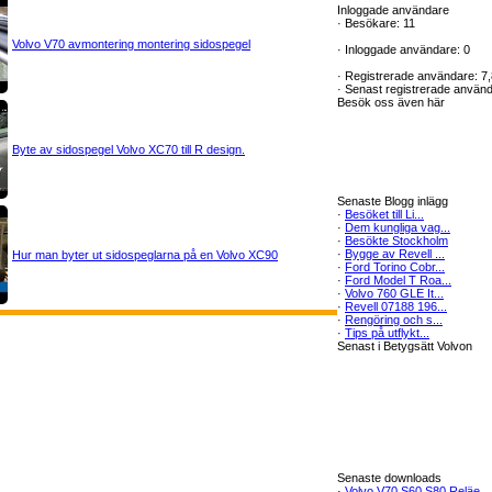
Inloggade användare
·
Besökare: 11
Volvo V70 avmontering montering sidospegel
·
Inloggade användare: 0
·
Registrerade användare: 7
·
Senast registrerade använ
Besök oss även här
Byte av sidospegel Volvo XC70 till R design.
Senaste Blogg inlägg
·
Besöket till Li...
·
Dem kungliga vag...
·
Besökte Stockholm
·
Bygge av Revell ...
Hur man byter ut sidospeglarna på en Volvo XC90
·
Ford Torino Cobr...
·
Ford Model T Roa...
·
Volvo 760 GLE It...
·
Revell 07188 196...
·
Rengöring och s...
·
Tips på utflykt...
Senast i Betygsätt Volvon
Senaste downloads
·
Volvo V70 S60 S80 Reläe...