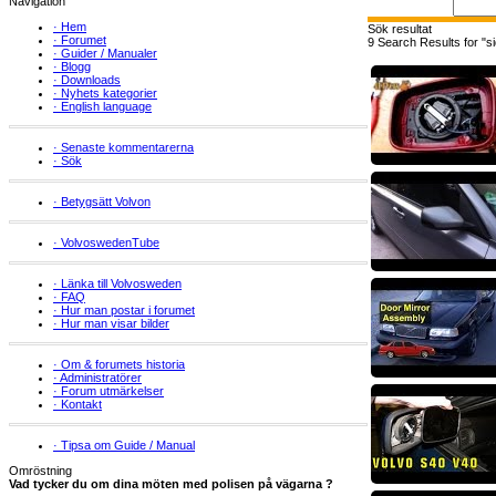
Navigation
·
Hem
Sök resultat
·
Forumet
9 Search Results for "s
·
Guider / Manualer
·
Blogg
·
Downloads
·
Nyhets kategorier
·
English language
·
Senaste kommentarerna
·
Sök
·
Betygsätt Volvon
·
VolvoswedenTube
·
Länka till Volvosweden
·
FAQ
·
Hur man postar i forumet
·
Hur man visar bilder
·
Om & forumets historia
·
Administratörer
·
Forum utmärkelser
·
Kontakt
·
Tipsa om Guide / Manual
Omröstning
Vad tycker du om dina möten med polisen på vägarna ?