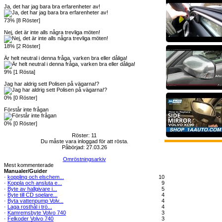
Ja, det har jag bara bra erfarenheter av!
73% [8 Röster]
Nej, det är inte alls några trevliga möten!
18% [2 Röster]
Är helt neutral i denna fråga, varken bra eller dåliga!
9% [1 Rösta]
Jag har aldrig sett Polisen på vägarna!?
0% [0 Röster]
Förstår inte frågan
0% [0 Röster]
Röster: 11
Du måste vara inloggad för att rösta.
Påbörjad: 27.03.26
Omröstningsarkiv
Mest kommenterade
Manualer/Guider
·
koppling och elschem...
10
·
Koppla och ansluta e...
9
·
Byte av hallgivare i...
5
·
Byte till CD spelare...
4
·
Byta vattenpump Volv...
4
·
Laga rosthål i trö...
4
·
Kamremsbyte Volvo 740
3
·
Felkoder Volvo 740
3