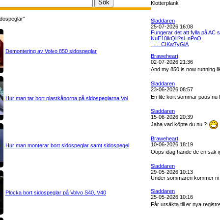
Klotterplank
idospeglar"
Sladdaren
25-07-2026 16:08
Fungerar det att fylla på AC
NuE10ikQlI?si=nPoO
_..._CIKw7yGiA
Demontering av Volvo 850 sidospeglar
Braweheart
02-07-2026 21:36
And my 850 is now running lik
Sladdaren
23-06-2026 08:57
En lite kort sommar paus nu f
Hur man tar bort plastkåporna på sidospeglarna Vol
Sladdaren
15-06-2026 20:39
Jaha vad köpte du nu ?
Braweheart
10-06-2026 18:19
Hur man monterar bort sidospeglar samt sidospegel
Oops idag hände de en sak i
Sladdaren
29-05-2026 10:13
Under sommaren kommer ni åt
Sladdaren
Plocka bort sidospeglar på Volvo S40, V40
25-05-2026 10:16
Får ursäkta till er nya regis