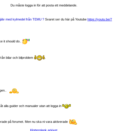
Du måste logga in för att posta ett meddelande.
 själv med kylmedel från TEMU ?
Svaret ser du här på Youtube
https://youtu.be/7
e it should do..
rån bilar och bilproblem
.
gen..
 alla guider och manualer utan att logga in
trerade på forumet. Men nu ska ni vara aktiverade
Klotterplank arkivet