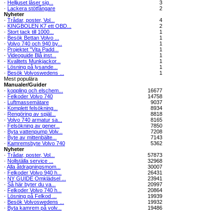
·
Helljuset låser sig...
3
·
Lackera stötfångare
2
Nyheter
·
Trådar, poster, Vol...
4
·
KINGBOLEN K7 ett OBD...
2
·
Stort tack till 1000...
1
·
Besök Bettan Volvo ...
1
·
Volvo 740 och 940 by...
1
·
Projektet "Vita Padd...
1
·
Videoguide Blå inst...
1
·
Kvalitets Munkjackor...
1
·
Lösning på lysande...
1
·
Besök Volvoswedens ...
1
Mest populära
Manualer/Guider
·
koppling och elschem...
16677
·
Felkoder Volvo 740
14758
·
Luftmassemätare
9037
·
Komplett felsökning...
8934
·
Rengöring av spjäl...
8818
·
Volvo 740 armatur sa...
8165
·
Felsökning av gener...
7850
·
Byta vattenpump Volv...
7208
·
Byte av mittenbälte...
7143
·
Kamremsbyte Volvo 740
5362
Nyheter
·
Trådar, poster, Vol...
57873
·
Nollställa service ...
32968
·
Alla åtdragningsmom...
30007
·
Felkoder Volvo 940 h...
26431
·
NY GUIDE Omklädsel ...
23941
·
Så här byter du va...
20997
·
Felkoder Volvo 740 h...
20864
·
Lösning på Felkod ...
19939
·
Besök Volvoswedens ...
19932
·
Byta kamrem på volv...
19486