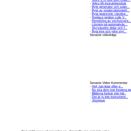
·
Volvo 66 instruktionsbok
·
Byte generator och spän...
·
Byte av spolarvätskebeh...
·
Byta geartronic växelsp...
·
Replace ignition coils V...
·
Rengöring av vevhusvent...
·
Lösning på automatväx...
·
Styrväxelns delar och f...
·
Byta inre och yttre styr...
Senaste videoklipp
Senaste Video Kommentar
·
Hej! Jag letar efter e...
·
Nu ska dem nog fungera ige
·
Bilderna funkar inte här..
·
Det är ju inte instrument...
·
:thumpup