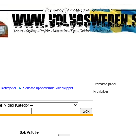
Translate panel
 Kategorier
Senaste uppdaterade videoklippet
Profilbilder
Sök VsTube