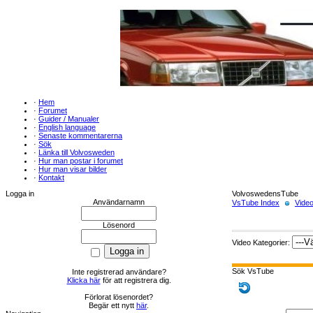
·
Hem
·
Forumet
·
Guider / Manualer
·
English language
·
Senaste kommentarerna
·
Sök
·
Länka till Volvosweden
·
Hur man postar i forumet
·
Hur man visar bilder
·
Kontakt
Logga in
VolvoswedensTube
Användarnamn
VsTube Index
Video
Lösenord
Video Kategorier:
Sök VsTube
Inte registrerad användare?
Klicka här
för att registrera dig.
Förlorat lösenordet?
Begär ett nytt
här
.