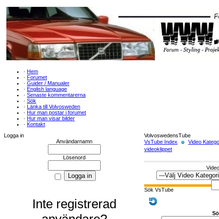
·
Hem
·
Forumet
·
Guider / Manualer
·
English language
·
Senaste kommentarerna
·
Sök
·
Länka till Volvosweden
·
Hur man postar i forumet
·
Hur man visar bilder
·
Kontakt
Logga in
VolvoswedensTube
Användarnamn
VsTube Index
Video Katego
videoklippet
Lösenord
Video
Sök VsTube
Inte registrerad
Sö
användare?