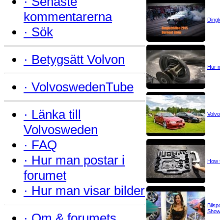
·
Senaste
kommentarerna
Dingl
·
Sök
·
Betygsätt Volvon
Hur m
·
VolvoswedenTube
·
Länka till
Volvo
Volvosweden
·
FAQ
·
Hur man postar i
How t
forumet
·
Hur man visar bilder
Bils
Show
·
Om & forumets