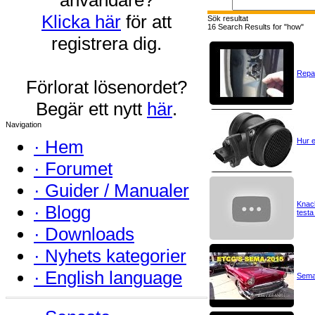
Klicka här
för att
Sök resultat
16 Search Results for "how"
registrera dig.
Repar
Förlorat lösenordet?
Begär ett nytt
här
.
Navigation
·
Hem
Hur e
·
Forumet
·
Guider / Manualer
Knack
·
Blogg
testa
·
Downloads
·
Nyhets kategorier
·
English language
Sema