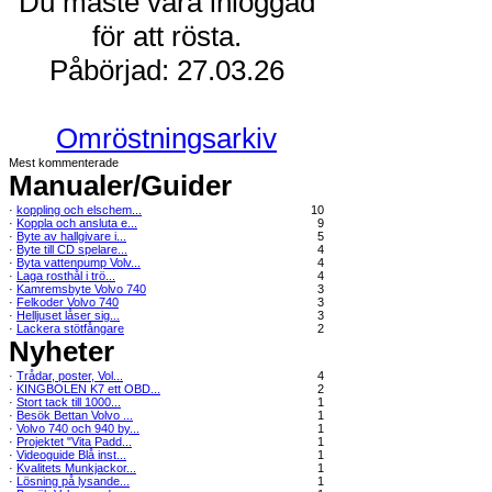
Du måste vara inloggad
för att rösta.
Påbörjad: 27.03.26
Omröstningsarkiv
Mest kommenterade
Manualer/Guider
·
koppling och elschem...
10
·
Koppla och ansluta e...
9
·
Byte av hallgivare i...
5
·
Byte till CD spelare...
4
·
Byta vattenpump Volv...
4
·
Laga rosthål i trö...
4
·
Kamremsbyte Volvo 740
3
·
Felkoder Volvo 740
3
·
Helljuset låser sig...
3
·
Lackera stötfångare
2
Nyheter
·
Trådar, poster, Vol...
4
·
KINGBOLEN K7 ett OBD...
2
·
Stort tack till 1000...
1
·
Besök Bettan Volvo ...
1
·
Volvo 740 och 940 by...
1
·
Projektet "Vita Padd...
1
·
Videoguide Blå inst...
1
·
Kvalitets Munkjackor...
1
·
Lösning på lysande...
1