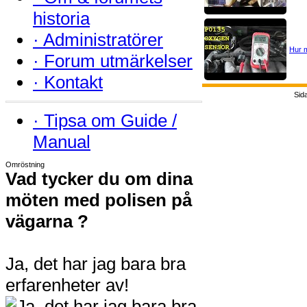
historia
·
Administratörer
Hur m
·
Forum utmärkelser
·
Kontakt
Sid
·
Tipsa om Guide /
Manual
Omröstning
Vad tycker du om dina
möten med polisen på
vägarna ?
Ja, det har jag bara bra
erfarenheter av!