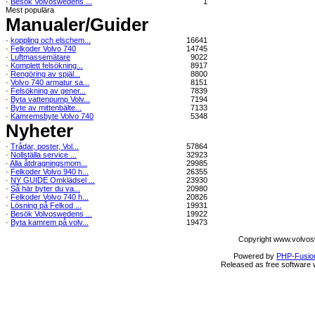
·
Besök Volvoswedens ...
1
Mest populära
Manualer/Guider
·
koppling och elschem...
16641
·
Felkoder Volvo 740
14745
·
Luftmassemätare
9022
·
Komplett felsökning...
8917
·
Rengöring av spjäl...
8800
·
Volvo 740 armatur sa...
8151
·
Felsökning av gener...
7839
·
Byta vattenpump Volv...
7194
·
Byte av mittenbälte...
7133
·
Kamremsbyte Volvo 740
5348
Nyheter
·
Trådar, poster, Vol...
57864
·
Nollställa service ...
32923
·
Alla åtdragningsmom...
29985
·
Felkoder Volvo 940 h...
26355
·
NY GUIDE Omklädsel ...
23930
·
Så här byter du va...
20980
·
Felkoder Volvo 740 h...
20826
·
Lösning på Felkod ...
19931
·
Besök Volvoswedens ...
19922
·
Byta kamrem på volv...
19473
Copyright www.volvos
Powered by
PHP-Fusio
Released as free software 