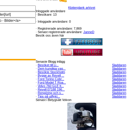
Klotterplank arkivet
Inloggade användare
·
Besökare: 13
·
Inloggade användare: 0
·
Registrerade användare: 7,869
·
Senast registrerade användare:
JanneD
Besök oss även här
Senaste Blogg inlägg
·
Besöket till Li...
Sladdaren
·
Dem kungliga vag...
Sladdaren
·
Besökte Stockholm
Sladdaren
·
Bygge av Revell ...
Sladdaren
·
Ford Torino Cobr...
Sladdaren
·
Ford Model T Roa...
Sladdaren
·
Volvo 760 GLE It...
Sladdaren
·
Revell 07188 196...
Sladdaren
·
Rengöring och s...
Sladdaren
·
Tips på utflykt...
Sladdaren
Senast i Betygsätt Volvon