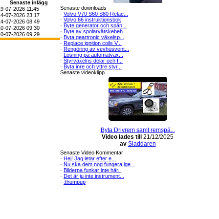
Senaste inlägg
Senaste downloads
19-07-2026 11:45
·
Volvo V70 S60 S80 Reläe...
14-07-2026 23:17
·
Volvo 66 instruktionsbok
14-07-2026 08:49
·
Byte generator och spän...
10-07-2026 09:30
·
Byte av spolarvätskebeh...
10-07-2026 09:29
·
Byta geartronic växelsp...
·
Replace ignition coils V...
·
Rengöring av vevhusvent...
·
Lösning på automatväx...
·
Styrväxelns delar och f...
·
Byta inre och yttre styr...
Senaste videoklipp
Byta Drivrem samt remspä...
Video lades till
21/12/2025
av
Sladdaren
Senaste Video Kommentar
·
Hej! Jag letar efter e...
·
Nu ska dem nog fungera ige...
·
Bilderna funkar inte här..
·
Det är ju inte instrument...
·
:thumpup