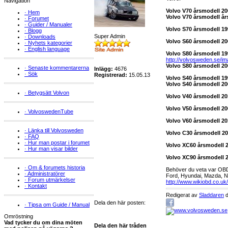
Navigation
Volvo V70 årsmodell 200
·
Hem
Volvo V70 årsmodell års
·
Forumet
·
Guider / Manualer
Volvo S70 årsmodell 199
·
Blogg
Super Admin
·
Downloads
Volvo S60 årsmodell 200
·
Nyhets kategorier
·
English language
Volvo S80 årsmodell 199
http://volvosweden.se/im
Volvo S80 årsmodell 200
·
Senaste kommentarerna
Inlägg:
4676
·
Sök
Registrerad:
15.05.13
Volvo S40 årsmodell 199
Volvo S40 årsmodell 200
·
Betygsätt Volvon
Volvo V40 årsmodell 201
Volvo V50 årsmodell 200
·
VolvoswedenTube
Volvo V60 årsmodell 201
·
Länka till Volvosweden
Volvo C30 årsmodell 200
·
FAQ
·
Hur man postar i forumet
Volvo XC60 årsmodell 20
·
Hur man visar bilder
Volvo XC90 årsmodell 20
·
Om & forumets historia
Behöver du veta var OBD2
·
Administratörer
Ford, Hyundai, Mazda, Ni
·
Forum utmärkelser
http://www.wikiobd.co.uk
·
Kontakt
Redigerat av
Sladdaren
d
Dela den här posten:
·
Tipsa om Guide / Manual
Omröstning
Vad tycker du om dina möten
Dela den här tråden