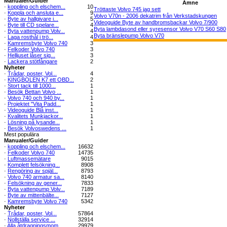
Manualer/Guider
Ämne
·
koppling och elschem...
10
Tröttaste Volvo 745 jag sett
·
Koppla och ansluta e...
9
Volvo V70n - 2006 dekatrim från Verkstadskungen
·
Byte av hallgivare i...
5
Videoguide Byte av handbromsbackar Volvo 7/900
·
Byte till CD spelare...
4
Byta lambdasond eller syresensor Volvo V70 S60 S80
·
Byta vattenpump Volv...
4
Byta bränslepump Volvo V70
·
Laga rosthål i trö...
4
·
Kamremsbyte Volvo 740
3
·
Felkoder Volvo 740
3
·
Helljuset låser sig...
3
·
Lackera stötfångare
2
Nyheter
·
Trådar, poster, Vol...
4
·
KINGBOLEN K7 ett OBD...
2
·
Stort tack till 1000...
1
·
Besök Bettan Volvo ...
1
·
Volvo 740 och 940 by...
1
·
Projektet "Vita Padd...
1
·
Videoguide Blå inst...
1
·
Kvalitets Munkjackor...
1
·
Lösning på lysande...
1
·
Besök Volvoswedens ...
1
Mest populära
Manualer/Guider
·
koppling och elschem...
16632
·
Felkoder Volvo 740
14735
·
Luftmassemätare
9015
·
Komplett felsökning...
8908
·
Rengöring av spjäl...
8793
·
Volvo 740 armatur sa...
8140
·
Felsökning av gener...
7833
·
Byta vattenpump Volv...
7189
·
Byte av mittenbälte...
7127
·
Kamremsbyte Volvo 740
5342
Nyheter
·
Trådar, poster, Vol...
57864
·
Nollställa service ...
32914
·
Alla åtdragningsmom...
29979