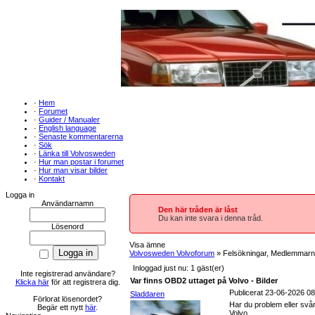
·
Hem
·
Forumet
·
Guider / Manualer
·
English language
·
Senaste kommentarerna
·
Sök
·
Länka till Volvosweden
·
Hur man postar i forumet
·
Hur man visar bilder
·
Kontakt
Logga in
Användarnamn
Den här tråden är låst
Du kan inte svara i denna tråd.
Lösenord
Visa ämne
Volvosweden Volvoforum
» Felsökningar, Medlemmarna
Inloggad just nu: 1 gäst(er)
Inte registrerad användare?
Var finns OBD2 uttaget på Volvo - Bilder
Klicka här
för att registrera dig.
Publicerat 23-06-2026 08
Sladdaren
Förlorat lösenordet?
Har du problem eller svår
Begär ett nytt
här
.
Volvo.