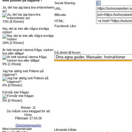
med polisen på vägarna ?
Social Sharing:
Ja, det har jag bara bra erfarenheter
URL:
av!
BBcode:
HTML:
73% [8 Röster]
Facebook Like:
Nej, det är inte alls några trevliga
möten!
18% [2 Röster]
Är helt neutral i denna fråga, varken
Gå direkt till forum:
bra eller dåliga!
9% [1 Rösta]
Jag har aldrig sett Polisen på
vägarna!?
0% [0 Röster]
Förstår inte frågan
0% [0 Röster]
Röster: 11
Du måste vara inloggad för att
rösta.
Påbörjad: 27.03.26
Omröstningsarkiv
Mest kommenterade
Liknande trådar