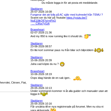
Du måste logga in för att posta ett meddelande.
Sladdaren
25-07-2026 16:08
Fungerar det att fylla på AC själv med kylmedel från TEMU ?
Svaret ser du här på Youtube
https://youtu.be/7
NuE10ikQlI?si=nPoO
_..._CIKw7yGiA
Braweheart
02-07-2026 21:36
And my 850 is now running like it should do..
Sladdaren
23-06-2026 08:57
En lite kort sommar paus nu från bilar och bilproblem
.
Sladdaren
15-06-2026 20:39
Jaha vad köpte du nu ?
Braweheart
10-06-2026 18:19
Oops idag hände de en sak igen..
vrolet, Citroen, Fiat,
Sladdaren
29-05-2026 10:13
Under sommaren kommer ni åt alla guider och manualer utan att
logga in
Sladdaren
25-05-2026 10:16
Får ursäkta till er nya registrerade på forumet. Men nu ska ni
vara aktiverade