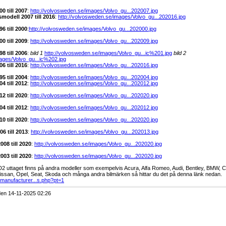
0 till 2007
:
http://volvosweden.se/images/Volvo_gu...202007.jpg
modell 2007 till 2016
:
http://volvosweden.se/images/Volvo_gu...202016.jpg
6 till 2000
:
http://volvosweden.se/images/Volvo_gu...202000.jpg
0 till 2009
:
http://volvosweden.se/images/Volvo_gu...202009.jpg
8 till 2006
:
bild 1
http://volvosweden.se/images/Volvo_gu...ic%201.jpg
bild 2
ages/Volvo_gu...ic%202.jpg
6 till 2016
:
http://volvosweden.se/images/Volvo_gu...202016.jpg
5 till 2004
:
http://volvosweden.se/images/Volvo_gu...202004.jpg
4 till 2012
:
http://volvosweden.se/images/Volvo_gu...202012.jpg
2 till 2020
:
http://volvosweden.se/images/Volvo_gu...202020.jpg
4 till 2012
:
http://volvosweden.se/images/Volvo_gu...202012.jpg
0 till 2020
:
http://volvosweden.se/images/Volvo_gu...202020.jpg
6 till 2013
:
http://volvosweden.se/images/Volvo_gu...202013.jpg
08 till 2020
:
http://volvosweden.se/images/Volvo_gu...202020.jpg
03 till 2020
:
http://volvosweden.se/images/Volvo_gu...202020.jpg
 uttaget finns på andra modeller som exempelvis Acura, Alfa Romeo, Audi, Bentley, BMW, Che
ssan, Opel, Seat, Skoda och många andra bilmärken så hittar du det på denna länk nedan.
/manufacturer...s.php?pt=1
en 14-11-2025 02:26