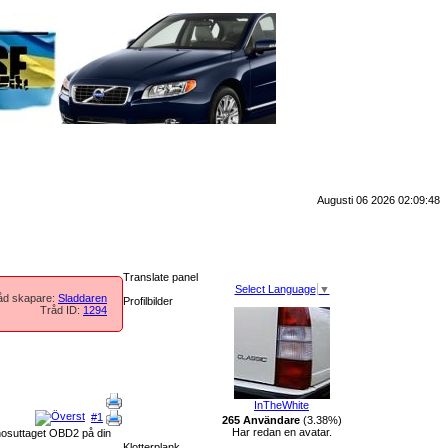
Augusti 06 2026 02:09:48
Translate panel
Select Language
▼
åd skapare:
Sladdaren
Profilbilder
Tråd ID:
1294
InTheWhite
#1
265 Användare
(3.38%)
Har redan en avatar.
agnosuttaget OBD2 på din
Klotterplank