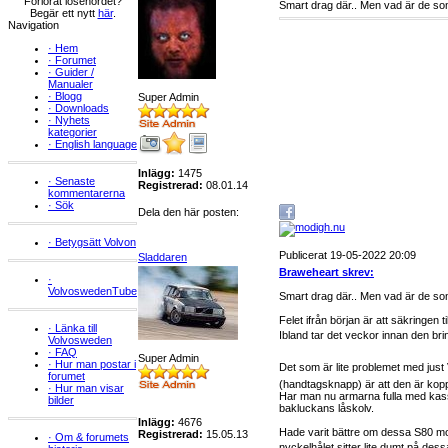
Förlorat lösenordet?
Smart drag där.. Men vad är de som 
Begär ett nytt
här
.
Navigation
·
Hem
·
Forumet
·
Guider /
Manualer
·
Blogg
Super Admin
·
Downloads
·
Nyhets
kategorier
·
English language
Inlägg:
1475
·
Senaste
Registrerad:
08.01.14
kommentarerna
·
Sök
Dela den här posten:
·
Betygsätt Volvon
Publicerat 19-05-2022 20:09
Sladdaren
Braweheart skrev:
·
VolvoswedenTube
Smart drag där.. Men vad är de som 
Felet ifrån början är att säkringen
·
Länka till
Ibland tar det veckor innan den bri
Volvosweden
·
FAQ
Super Admin
·
Hur man postar i
Det som är lite problemet med just
forumet
(handtagsknapp) är att den är kopp
·
Hur man visar
Har man nu armarna fulla med kassar 
bilder
bakluckans låskolv.
Inlägg:
4676
Hade varit bättre om dessa S80 mo
Registrerad:
15.05.13
·
Om & forumets
nyckelhålet sitter lite dumt på des