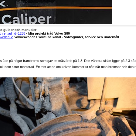
vo guider och manualer
thre...ad_id=1258
-
Min projekt tråd Volvo S80
swedenSe
Volvoswedens Youtube kanal - Volvoguider, service och underhåll
ings 2an på höger frambroms som gav ett mätvärde på 1.3. Den vänstra sidan ligger på 2.3 så n
sok som sitter monterad. Ett test att se om kolven kommer ut nått när man bromsar och den rör