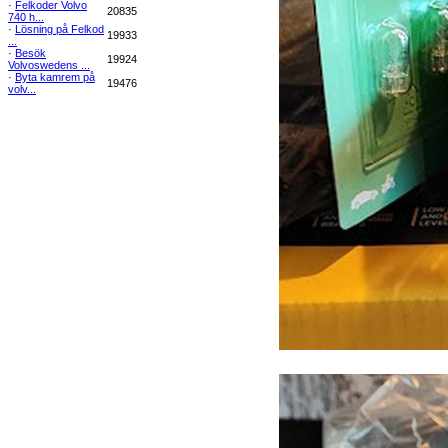
·
Felkoder Volvo
20835
740 h...
·
Lösning på Felkod
19933
...
·
Besök
19924
Volvoswedens ...
·
Byta kamrem på
19476
volv...