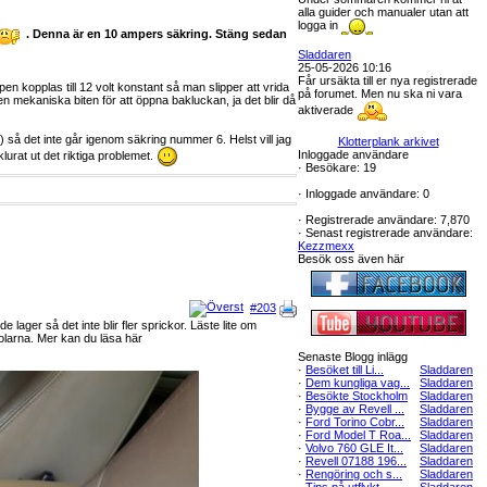
alla guider och manualer utan att
logga in
. Denna är en 10 ampers säkring. Stäng sedan
Sladdaren
25-05-2026 10:16
Får ursäkta till er nya registrerade
kopplas till 12 volt konstant så man slipper att vrida
på forumet. Men nu ska ni vara
n mekaniska biten för att öppna bakluckan, ja det blir då
aktiverade
) så det inte går igenom säkring nummer 6. Helst vill jag
Klotterplank arkivet
Inloggade användare
klurat ut det riktiga problemet.
·
Besökare: 19
·
Inloggade användare: 0
·
Registrerade användare: 7,870
·
Senast registrerade användare:
Kezzmexx
Besök oss även här
#203
lager så det inte blir fler sprickor. Läste lite om
tolarna. Mer kan du läsa här
Senaste Blogg inlägg
·
Besöket till Li...
Sladdaren
·
Dem kungliga vag...
Sladdaren
·
Besökte Stockholm
Sladdaren
·
Bygge av Revell ...
Sladdaren
·
Ford Torino Cobr...
Sladdaren
·
Ford Model T Roa...
Sladdaren
·
Volvo 760 GLE It...
Sladdaren
·
Revell 07188 196...
Sladdaren
·
Rengöring och s...
Sladdaren