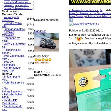
·
Kvalitets Munkjackor...
1
·
Lösning på lysande...
1
·
Besök Volvoswedens ...
1
volvosweden.se/articles.php
-
Vol
Mest populära
https://volvosweden.se/forum/view
Manualer/Guider
https://www.youtube.com/@Volvo
·
koppling och
16646
Dela den här posten:
elschem...
·
Felkoder Volvo
14749
740
·
Luftmassemätare
9025
Publicerat 21-11-2022 09:41
Sladdaren
·
Komplett
8918
Lyxkryssaren har stått still ett ta
felsökning...
·
Rengöring av
2 st 2
r. Ena bromsen på höger 
8807
spjäl...
och nya lampor till positionslyktorn
·
Volvo 740 armatur
8152
sa...
·
Felsökning av
7839
gener...
·
Byta vattenpump
Super Admin
7197
Volv...
·
Byte av
7134
mittenbälte...
·
Kamremsbyte
5351
Volvo 740
Inlägg:
4676
Nyheter
Registrerad:
15.05.13
·
Trådar, poster,
57868
Vol...
·
Nollställa service
32938
...
·
Alla
29991
åtdragningsmom...
·
Felkoder Volvo
26369
940 h...
·
NY GUIDE
23930
Omklädsel ...
·
Så här byter du
20986
va...