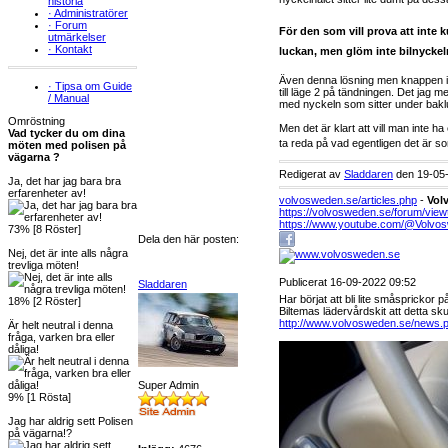
historia
·
Administratörer
·
Forum
För den som vill prova att inte
utmärkelser
·
Kontakt
luckan, men glöm inte bilnyckel
Även denna lösning men knappen i 
·
Tipsa om Guide
till läge 2 på tändningen. Det jag 
/ Manual
med nyckeln som sitter under baklu
Omröstning
Men det är klart att vill man inte 
Vad tycker du om dina
ta reda på vad egentligen det är so
möten med polisen på
vägarna ?
Redigerat av
Sladdaren
den 19-05-
Ja, det har jag bara bra
erfarenheter av!
volvosweden.se/articles.php
-
Vol
https://volvosweden.se/forum/view
https://www.youtube.com/@Volvo
73% [8 Röster]
Dela den här posten:
Nej, det är inte alls några
trevliga möten!
Publicerat 16-09-2022 09:52
Sladdaren
Har börjat att bli lite småsprickor 
18% [2 Röster]
Biltemas lädervårdskit att detta sk
http://www.volvosweden.se/news.
Är helt neutral i denna
fråga, varken bra eller
dåliga!
Super Admin
9% [1 Rösta]
Jag har aldrig sett Polisen
på vägarna!?