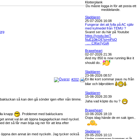
Klotterplank
Du måste logga in för att posta ett
meddelande.
Sladdaren
25-07-2026 16:08
Fungerar det att fylla på AC själv
med kylmedel från TEMU ?
org
Svaret ser du här på Youtube
https://youtu.be/7
NuE10ikQlI?si=nPoO
_..._CIKw7yGiA
Braweheart
02-07-2026 21:36
And my 850 is now running like it
should do..
Sladdaren
23-06-2026 08:57
En lite kort sommar paus nu från
#202
bilar och bilproblem
.
Sladdaren
15-06-2026 20:39
ll bakluckan så kan den gå sönder igen efter nån timme.
Jaha vad köpte du nu ?
Braweheart
alla knapp
. Problemet med bakluckans
10-06-2026 18:19
Oops idag hände de en sak igen..
nget annat val än att öppna bagageluckan med nyckel.
ed det så får man böja sig ner för att leta efter
Sladdaren
te öppna den annat än med nyckeln. Jag tycker också
29-05-2026 10:13
Under sommaren kommer ni åt