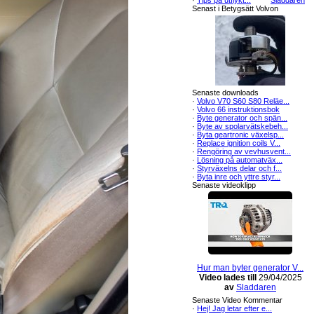
·
Tips på utflykt...
Sladdaren
Senast i Betygsätt Volvon
Senaste downloads
·
Volvo V70 S60 S80 Reläe...
·
Volvo 66 instruktionsbok
·
Byte generator och spän...
·
Byte av spolarvätskebeh...
·
Byta geartronic växelsp...
·
Replace ignition coils V...
·
Rengöring av vevhusvent...
·
Lösning på automatväx...
·
Styrväxelns delar och f...
·
Byta inre och yttre styr...
Senaste videoklipp
Byter kamrem och vattenpu...
Video lades till
29/04/2025
av
Sladdaren
Senaste Video Kommentar
·
Hej! Jag letar efter e...