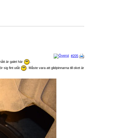
#205
ått är galet här
.
 sig fint utåt
. Måste vara att glidpinnarna till oket är