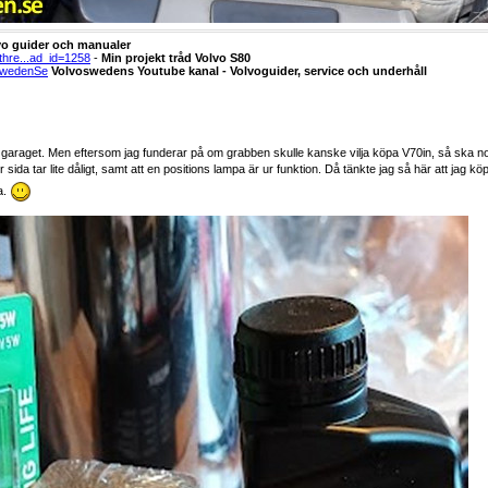
vo guider och manualer
thre...ad_id=1258
-
Min projekt tråd Volvo S80
swedenSe
Volvoswedens Youtube kanal - Volvoguider, service och underhåll
g i garaget. Men eftersom jag funderar på om grabben skulle kanske vilja köpa V70in, så ska nog
sida tar lite dåligt, samt att en positions lampa är ur funktion. Då tänkte jag så här att jag k
a.