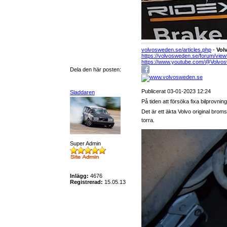
volvosweden.se/articles.php
-
Vol
https://volvosweden.se/forum/view
https://www.youtube.com/@Volvo
Dela den här posten:
Publicerat 03-01-2023 12:24
Sladdaren
På tiden att försöka fixa bilprovn
Det är ett äkta Volvo original brom
torra.
Super Admin
Inlägg:
4676
Registrerad:
15.05.13