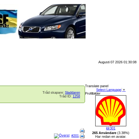
Augusti 07 2026 01:30:08
Translate panel
Select Language
▼
Tråd skapare:
Sladdaren
Profilbilder
Tråd ID:
1258
ldr301
265 Användare
(3.38%)
#201
Har redan en avatar.