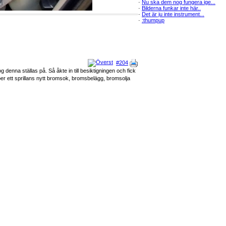
·
Nu ska dem nog fungera ige...
·
Bilderna funkar inte här..
·
Det är ju inte instrument...
·
:thumpup
#204
 denna ställas på. Så åkte in till besiktigningen och fick
öper ett sprillans nytt bromsok, bromsbelägg, bromsolja