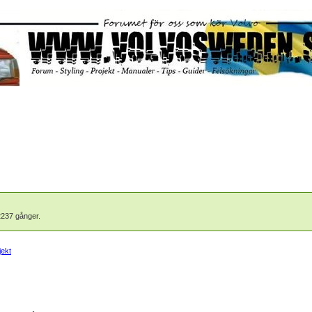
2237 gånger.
jekt