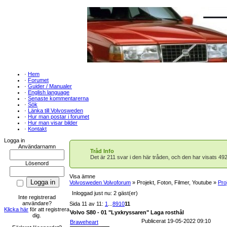
·
Hem
·
Forumet
·
Guider / Manualer
·
English language
·
Senaste kommentarerna
·
Sök
·
Länka till Volvosweden
·
Hur man postar i forumet
·
Hur man visar bilder
·
Kontakt
Logga in
Användarnamn
Tråd Info
Det är 211 svar i den här tråden, och den har visats 49
Lösenord
Visa ämne
Volvosweden Volvoforum
» Projekt, Foton, Filmer, Youtube »
Pro
Inloggad just nu: 2 gäst(er)
Inte registrerad
användare?
Sida 11 av 11:
1
...
8
9
10
11
Klicka här
för att registrera
Volvo S80 - 01 "Lyxkryssaren" Laga rosthål
dig.
Publicerat 19-05-2022 09:10
Braweheart