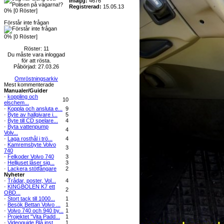
Inlägg:
4676
Registrerad:
15.05.13
0% [0 Röster]
Förstår inte frågan
0% [0 Röster]
Röster: 11
Du måste vara inloggad
för att rösta.
Påbörjad: 27.03.26
Omröstningsarkiv
Mest kommenterade
Manualer/Guider
·
koppling och
10
elschem...
·
Koppla och ansluta e...
9
·
Byte av hallgivare i...
5
·
Byte till CD spelare...
4
·
Byta vattenpump
4
Volv...
·
Laga rosthål i trö...
4
·
Kamremsbyte Volvo
3
740
·
Felkoder Volvo 740
3
·
Helljuset låser sig...
3
·
Lackera stötfångare
2
Nyheter
·
Trådar, poster, Vol...
4
·
KINGBOLEN K7 ett
2
OBD...
·
Stort tack till 1000...
1
·
Besök Bettan Volvo ...
1
·
Volvo 740 och 940 by...
1
·
Projektet "Vita Padd...
1
·
Videoguide Blå inst...
1