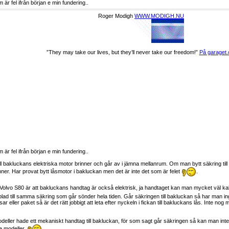
är fel ifrån början e min fundering..
Roger Modigh
WWW.MODIGH.NU
”They may take our lives, but they’ll never take our freedom!”
På garaget.
är fel ifrån början e min fundering..
 till bakluckans elektriska motor brinner och går av i jämna mellanrum. Om man bytt säkring ti
nner. Har provat bytt låsmotor i bakluckan men det är inte det som är felet
.
 Volvo S80 är att bakluckans handtag är också elektrisk, ja handtaget kan man mycket väl k
lad till samma säkring som går sönder hela tiden. Går säkringen till bakluckan så har man i
eller paket så är det rätt jobbigt att leta efter nyckeln i fickan till bakluckans lås. Inte nog m
deller hade ett mekaniskt handtag till bakluckan, för som sagt går säkringen så kan man in
sa modeller.
.