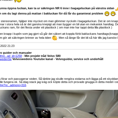
 kunna öppna luckan, kan ta ur säkringen NR 6 inne i bagageluckan på vänstra sidan
n om du lagt denna på mattan i bakluckan för då får du garanterat problem
.
stereoramen, hjälper inte mycket om man glömmer nyckeln i bagageluckan. Det är om knappen 
menar i stora hela så är det ganska knepigt att man bygger en bil utan en mekanisk handtag. De
ckans ram, för det flesta under ett plastlock (
om man inte har tappt detta lilla plastlock
)
ha en knapp i kupén som jag gjort så går det säkert att koppla förbi bakluckans handtags(knapp
m gör att säkringen brinner av hela tiden
. Men så länge får det bli så här tills jag kanske 
2022 21:23
vo guider och manualer
thre...ad_id=1258
-
Min projekt tråd Volvo S80
swedenSe
Volvoswedens Youtube kanal - Volvoguider, service och underhåll
på förar och passagerar stolen. Så tänkte jag skulle rengöra stolarna och lägga på ett skyddande 
ulle fungera ok. Så idag stack jag iväg ock köpte detta och provade gnugga in detta medel i s
php?re...admore=316
.