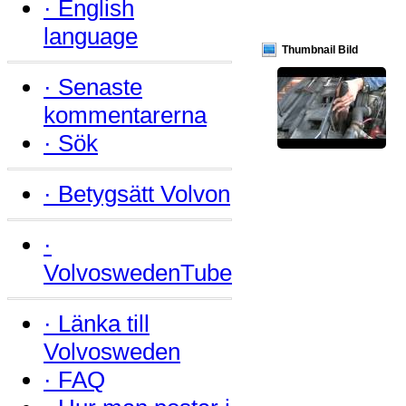
·
English
language
Thumbnail Bild
·
Senaste
kommentarerna
·
Sök
·
Betygsätt Volvon
·
VolvoswedenTube
·
Länka till
Volvosweden
·
FAQ