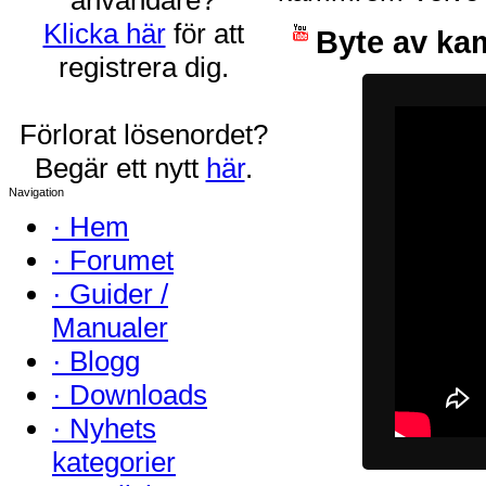
Klicka här
för att
Byte av ka
registrera dig.
Förlorat lösenordet?
Begär ett nytt
här
.
Navigation
·
Hem
·
Forumet
·
Guider /
Manualer
·
Blogg
·
Downloads
·
Nyhets
kategorier