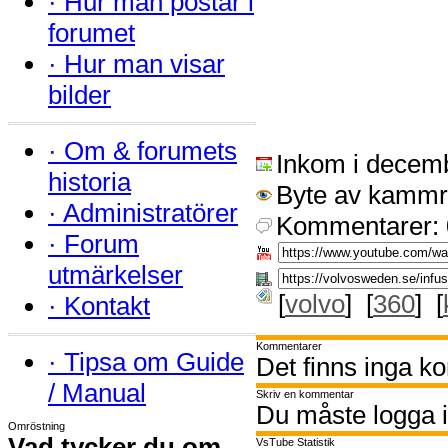
·
Hur man postar i
forumet
·
Hur man visar
bilder
·
Om & forumets
Inkom i decem
historia
Byte av kammre
·
Administratörer
Kommentarer: 
·
Forum
utmärkelser
[
volvo
] [
360
] [
·
Kontakt
Kommentarer
·
Tipsa om Guide
Det finns inga k
/ Manual
Skriv en kommentar
Du måste logga i
Omröstning
Vad tycker du om
VsTube Statistik