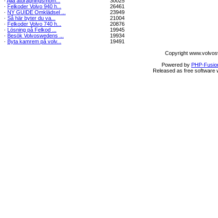
·
Alla åtdragningsmom...
30025
·
Felkoder Volvo 940 h...
26461
·
NY GUIDE Omklädsel ...
23949
·
Så här byter du va...
21004
·
Felkoder Volvo 740 h...
20876
·
Lösning på Felkod ...
19945
·
Besök Volvoswedens ...
19934
·
Byta kamrem på volv...
19491
Copyright www.volvos
Powered by
PHP-Fusio
Released as free software 