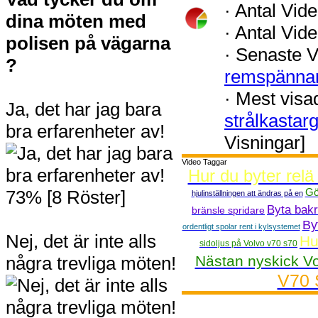
·
Antal Vide
dina möten med
·
Antal Vide
polisen på vägarna
·
Senaste V
?
remspänna
·
Mest visa
Ja, det har jag bara
strålkastar
bra erfarenheter av!
Visningar]
Video Taggar
Hur du byter relä 
Gö
73% [8 Röster]
hjulinställningen att ändras på en
Byta bakr
bränsle spridare
By
ordentligt spolar rent i kylsystemet
Nej, det är inte alls
Hu
sidoljus på Volvo v70 s70
några trevliga möten!
Nästan nyskick V
V70 