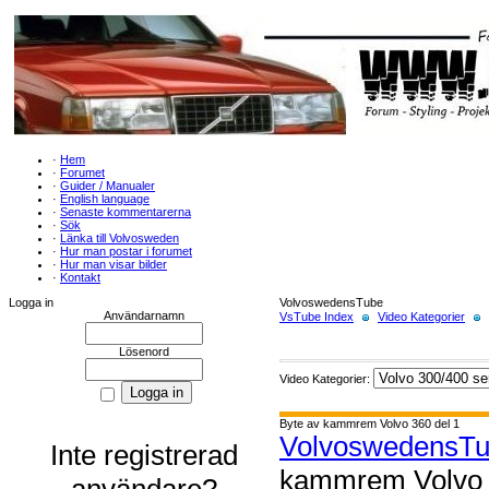
·
Hem
·
Forumet
·
Guider / Manualer
·
English language
·
Senaste kommentarerna
·
Sök
·
Länka till Volvosweden
·
Hur man postar i forumet
·
Hur man visar bilder
·
Kontakt
Logga in
VolvoswedensTube
Användarnamn
VsTube Index
Video Kategorier
Lösenord
Video Kategorier:
Byte av kammrem Volvo 360 del 1
VolvoswedensT
Inte registrerad
kammrem Volvo 
användare?