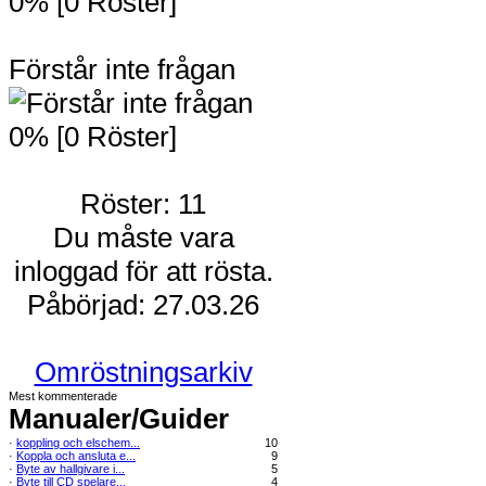
0% [0 Röster]
Förstår inte frågan
0% [0 Röster]
Röster: 11
Du måste vara
inloggad för att rösta.
Påbörjad: 27.03.26
Omröstningsarkiv
Mest kommenterade
Manualer/Guider
·
koppling och elschem...
10
·
Koppla och ansluta e...
9
·
Byte av hallgivare i...
5
·
Byte till CD spelare...
4