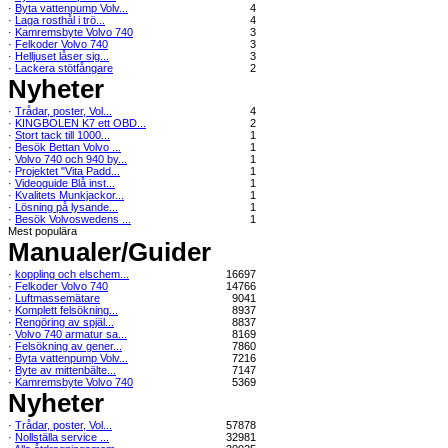
·
Byta vattenpump Volv...
4
·
Laga rosthål i trö...
4
·
Kamremsbyte Volvo 740
3
·
Felkoder Volvo 740
3
·
Helljuset låser sig...
3
·
Lackera stötfångare
2
Nyheter
·
Trådar, poster, Vol...
4
·
KINGBOLEN K7 ett OBD...
2
·
Stort tack till 1000...
1
·
Besök Bettan Volvo ...
1
·
Volvo 740 och 940 by...
1
·
Projektet "Vita Padd...
1
·
Videoguide Blå inst...
1
·
Kvalitets Munkjackor...
1
·
Lösning på lysande...
1
·
Besök Volvoswedens ...
1
Mest populära
Manualer/Guider
·
koppling och elschem...
16697
·
Felkoder Volvo 740
14766
·
Luftmassemätare
9041
·
Komplett felsökning...
8937
·
Rengöring av spjäl...
8837
·
Volvo 740 armatur sa...
8169
·
Felsökning av gener...
7860
·
Byta vattenpump Volv...
7216
·
Byte av mittenbälte...
7147
·
Kamremsbyte Volvo 740
5369
Nyheter
·
Trådar, poster, Vol...
57878
·
Nollställa service ...
32981