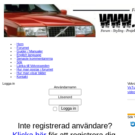
·
Hem
·
Forumet
·
Guider / Manualer
·
English language
·
Senaste kommentarerna
·
Sök
·
Länka till Volvosweden
·
Hur man postar i forumet
·
Hur man visar bilder
·
Kontakt
Logga in
Volv
Användarnamn
VsTu
video
Lösenord
Sök 
Inte registrerad användare?
Klicka här
för att registrera dig.