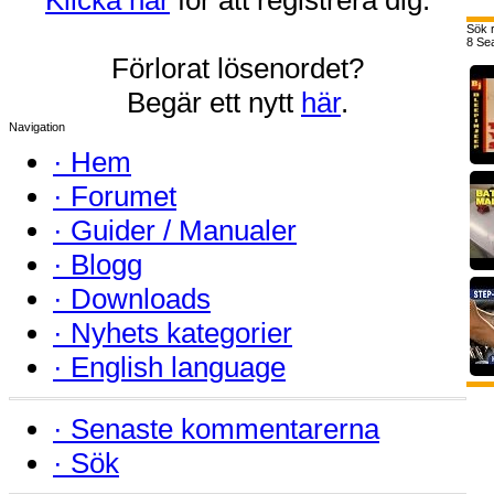
Sök r
8 Sea
Förlorat lösenordet?
Begär ett nytt
här
.
Navigation
·
Hem
·
Forumet
·
Guider / Manualer
·
Blogg
·
Downloads
·
Nyhets kategorier
·
English language
·
Senaste kommentarerna
·
Sök