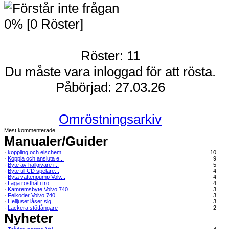
0% [0 Röster]
Röster: 11
Du måste vara inloggad för att rösta.
Påbörjad: 27.03.26
Omröstningsarkiv
Mest kommenterade
Manualer/Guider
·
koppling och elschem...
10
·
Koppla och ansluta e...
9
·
Byte av hallgivare i...
5
·
Byte till CD spelare...
4
·
Byta vattenpump Volv...
4
·
Laga rosthål i trö...
4
·
Kamremsbyte Volvo 740
3
·
Felkoder Volvo 740
3
·
Helljuset låser sig...
3
·
Lackera stötfångare
2
Nyheter