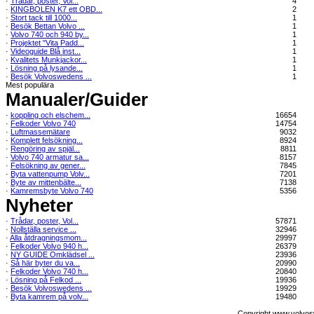
·
Trådar, poster, Vol...
4
·
KINGBOLEN K7 ett OBD...
2
·
Stort tack till 1000...
1
·
Besök Bettan Volvo ...
1
·
Volvo 740 och 940 by...
1
·
Projektet "Vita Padd...
1
·
Videoguide Blå inst...
1
·
Kvalitets Munkjackor...
1
·
Lösning på lysande...
1
·
Besök Volvoswedens ...
1
Mest populära
Manualer/Guider
·
koppling och elschem...
16654
·
Felkoder Volvo 740
14754
·
Luftmassemätare
9032
·
Komplett felsökning...
8924
·
Rengöring av spjäl...
8811
·
Volvo 740 armatur sa...
8157
·
Felsökning av gener...
7845
·
Byta vattenpump Volv...
7201
·
Byte av mittenbälte...
7138
·
Kamremsbyte Volvo 740
5356
Nyheter
·
Trådar, poster, Vol...
57871
·
Nollställa service ...
32946
·
Alla åtdragningsmom...
29997
·
Felkoder Volvo 940 h...
26379
·
NY GUIDE Omklädsel ...
23936
·
Så här byter du va...
20990
·
Felkoder Volvo 740 h...
20840
·
Lösning på Felkod ...
19936
·
Besök Volvoswedens ...
19929
·
Byta kamrem på volv...
19480
Copyright www.volvos