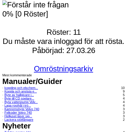
0% [0 Röster]
Röster: 11
Du måste vara inloggad för att rösta.
Påbörjad: 27.03.26
Omröstningsarkiv
Mest kommenterade
Manualer/Guider
·
koppling och elschem...
10
·
Koppla och ansluta e...
9
·
Byte av hallgivare i...
5
·
Byte till CD spelare...
4
·
Byta vattenpump Volv...
4
·
Laga rosthål i trö...
4
·
Kamremsbyte Volvo 740
3
·
Felkoder Volvo 740
3
·
Helljuset låser sig...
3
·
Lackera stötfångare
2
Nyheter