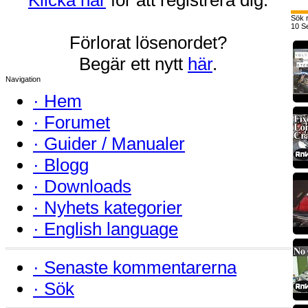
Sök r
10 Se
Förlorat lösenordet?
Begär ett nytt
här
.
Navigation
·
Hem
·
Forumet
·
Guider / Manualer
·
Blogg
·
Downloads
·
Nyhets kategorier
·
English language
·
Senaste kommentarerna
·
Sök