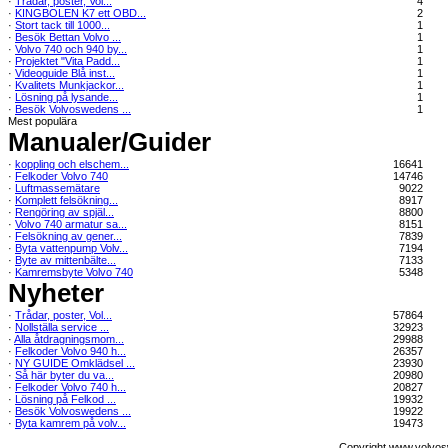
·
Trådar, poster, Vol...
4
·
KINGBOLEN K7 ett OBD...
2
·
Stort tack till 1000...
1
·
Besök Bettan Volvo ...
1
·
Volvo 740 och 940 by...
1
·
Projektet "Vita Padd...
1
·
Videoguide Blå inst...
1
·
Kvalitets Munkjackor...
1
·
Lösning på lysande...
1
·
Besök Volvoswedens ...
1
Mest populära
Manualer/Guider
·
koppling och elschem...
16641
·
Felkoder Volvo 740
14746
·
Luftmassemätare
9022
·
Komplett felsökning...
8917
·
Rengöring av spjäl...
8800
·
Volvo 740 armatur sa...
8151
·
Felsökning av gener...
7839
·
Byta vattenpump Volv...
7194
·
Byte av mittenbälte...
7133
·
Kamremsbyte Volvo 740
5348
Nyheter
·
Trådar, poster, Vol...
57864
·
Nollställa service ...
32923
·
Alla åtdragningsmom...
29988
·
Felkoder Volvo 940 h...
26357
·
NY GUIDE Omklädsel ...
23930
·
Så här byter du va...
20980
·
Felkoder Volvo 740 h...
20827
·
Lösning på Felkod ...
19932
·
Besök Volvoswedens ...
19922
·
Byta kamrem på volv...
19473
Copyright www.volvos