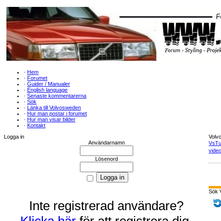
·
Hem
·
Forumet
·
Guider / Manualer
·
English language
·
Senaste kommentarerna
·
Sök
·
Länka till Volvosweden
·
Hur man postar i forumet
·
Hur man visar bilder
·
Kontakt
Logga in
Volv
Användarnamn
VsTu
video
Lösenord
Sök 
Inte registrerad användare?
Klicka här
för att registrera dig.