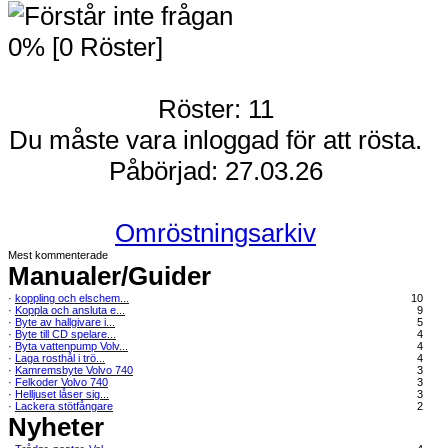
0% [0 Röster]
Röster: 11
Du måste vara inloggad för att rösta.
Påbörjad: 27.03.26
Omröstningsarkiv
Mest kommenterade
Manualer/Guider
·
koppling och elschem...
10
·
Koppla och ansluta e...
9
·
Byte av hallgivare i...
5
·
Byte till CD spelare...
4
·
Byta vattenpump Volv...
4
·
Laga rosthål i trö...
4
·
Kamremsbyte Volvo 740
3
·
Felkoder Volvo 740
3
·
Helljuset låser sig...
3
·
Lackera stötfångare
2
Nyheter