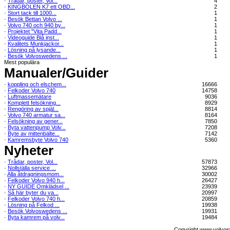
·
Trådar, poster, Vol...
4
·
KINGBOLEN K7 ett OBD...
2
·
Stort tack till 1000...
1
·
Besök Bettan Volvo ...
1
·
Volvo 740 och 940 by...
1
·
Projektet "Vita Padd...
1
·
Videoguide Blå inst...
1
·
Kvalitets Munkjackor...
1
·
Lösning på lysande...
1
·
Besök Volvoswedens ...
1
Mest populära
Manualer/Guider
·
koppling och elschem...
16666
·
Felkoder Volvo 740
14758
·
Luftmassemätare
9036
·
Komplett felsökning...
8929
·
Rengöring av spjäl...
8814
·
Volvo 740 armatur sa...
8164
·
Felsökning av gener...
7850
·
Byta vattenpump Volv...
7208
·
Byte av mittenbälte...
7142
·
Kamremsbyte Volvo 740
5360
Nyheter
·
Trådar, poster, Vol...
57873
·
Nollställa service ...
32966
·
Alla åtdragningsmom...
30002
·
Felkoder Volvo 940 h...
26427
·
NY GUIDE Omklädsel ...
23939
·
Så här byter du va...
20997
·
Felkoder Volvo 740 h...
20859
·
Lösning på Felkod ...
19938
·
Besök Volvoswedens ...
19931
·
Byta kamrem på volv...
19484
Copyright www.volvos