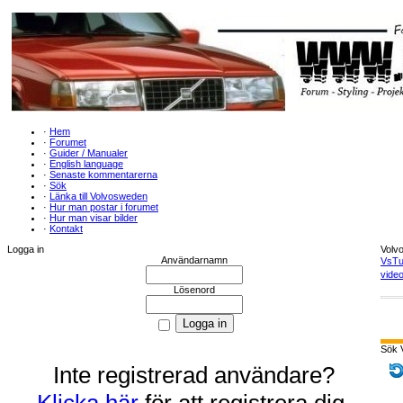
·
Hem
·
Forumet
·
Guider / Manualer
·
English language
·
Senaste kommentarerna
·
Sök
·
Länka till Volvosweden
·
Hur man postar i forumet
·
Hur man visar bilder
·
Kontakt
Logga in
Volv
Användarnamn
VsTu
video
Lösenord
Sök 
Inte registrerad användare?
Klicka här
för att registrera dig.