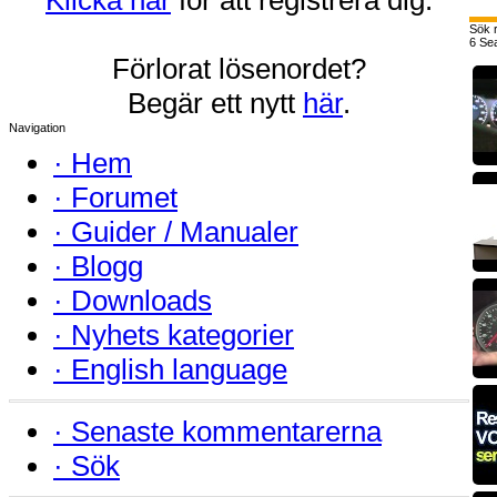
Sök r
6 Se
Förlorat lösenordet?
Begär ett nytt
här
.
Navigation
·
Hem
·
Forumet
·
Guider / Manualer
·
Blogg
·
Downloads
·
Nyhets kategorier
·
English language
·
Senaste kommentarerna
·
Sök