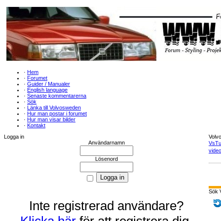
·
Hem
·
Forumet
·
Guider / Manualer
·
English language
·
Senaste kommentarerna
·
Sök
·
Länka till Volvosweden
·
Hur man postar i forumet
·
Hur man visar bilder
·
Kontakt
Logga in
Volv
Användarnamn
VsTu
video
Lösenord
Sök 
Inte registrerad användare?
Klicka här
för att registrera dig.