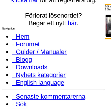
Sök r
1 Se
Förlorat lösenordet?
Begär ett nytt
här
.
Navigation
·
Hem
·
Forumet
·
Guider / Manualer
·
Blogg
·
Downloads
·
Nyhets kategorier
·
English language
·
Senaste kommentarerna
·
Sök