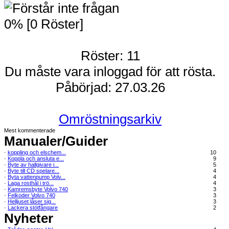
0% [0 Röster]
Röster: 11
Du måste vara inloggad för att rösta.
Påbörjad: 27.03.26
Omröstningsarkiv
Mest kommenterade
Manualer/Guider
·
koppling och elschem...
10
·
Koppla och ansluta e...
9
·
Byte av hallgivare i...
5
·
Byte till CD spelare...
4
·
Byta vattenpump Volv...
4
·
Laga rosthål i trö...
4
·
Kamremsbyte Volvo 740
3
·
Felkoder Volvo 740
3
·
Helljuset låser sig...
3
·
Lackera stötfångare
2
Nyheter