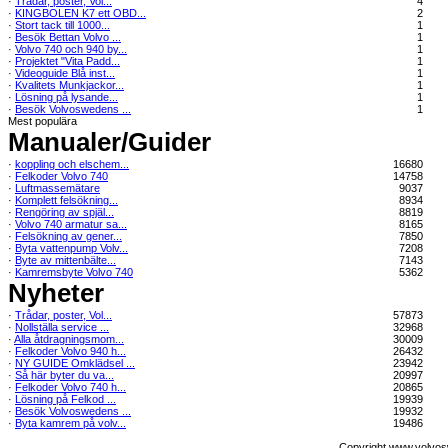
·
Trådar, poster, Vol...
4
·
KINGBOLEN K7 ett OBD...
2
·
Stort tack till 1000...
1
·
Besök Bettan Volvo ...
1
·
Volvo 740 och 940 by...
1
·
Projektet "Vita Padd...
1
·
Videoguide Blå inst...
1
·
Kvalitets Munkjackor...
1
·
Lösning på lysande...
1
·
Besök Volvoswedens ...
1
Mest populära
Manualer/Guider
·
koppling och elschem...
16680
·
Felkoder Volvo 740
14758
·
Luftmassemätare
9037
·
Komplett felsökning...
8934
·
Rengöring av spjäl...
8819
·
Volvo 740 armatur sa...
8165
·
Felsökning av gener...
7850
·
Byta vattenpump Volv...
7208
·
Byte av mittenbälte...
7143
·
Kamremsbyte Volvo 740
5362
Nyheter
·
Trådar, poster, Vol...
57873
·
Nollställa service ...
32968
·
Alla åtdragningsmom...
30009
·
Felkoder Volvo 940 h...
26432
·
NY GUIDE Omklädsel ...
23942
·
Så här byter du va...
20997
·
Felkoder Volvo 740 h...
20865
·
Lösning på Felkod ...
19939
·
Besök Volvoswedens ...
19932
·
Byta kamrem på volv...
19486
Copyright www.volvos