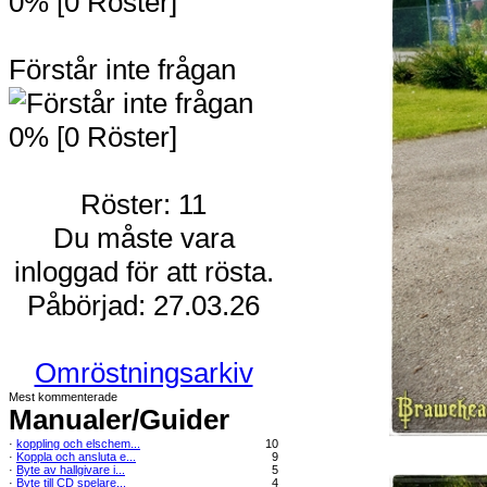
0% [0 Röster]
Förstår inte frågan
0% [0 Röster]
Röster: 11
Du måste vara
inloggad för att rösta.
Påbörjad: 27.03.26
Omröstningsarkiv
Mest kommenterade
Manualer/Guider
·
koppling och elschem...
10
·
Koppla och ansluta e...
9
·
Byte av hallgivare i...
5
·
Byte till CD spelare...
4