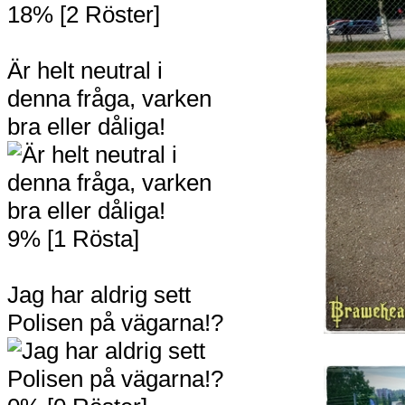
18% [2 Röster]
Är helt neutral i
denna fråga, varken
bra eller dåliga!
9% [1 Rösta]
Jag har aldrig sett
Polisen på vägarna!?