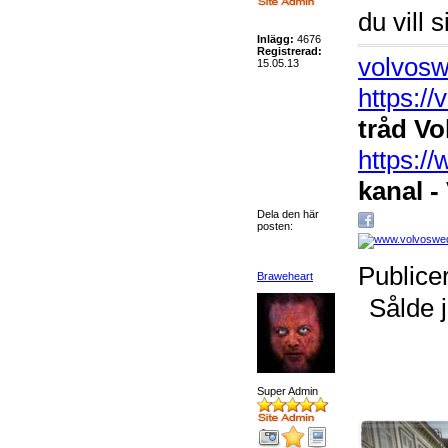
du vill s
Inlägg:
4676
Registrerad:
volvosw
15.05.13
https:/
tråd Vo
https:
kanal -
Dela den här
posten:
Publice
Braweheart
Sålde j
Super Admin