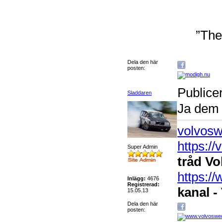
”The
Dela den här
posten:
Publice
Sladdaren
Ja dem 
volvosw
https:/
Super Admin
tråd Vo
https:
Inlägg:
4676
Registrerad:
kanal -
15.05.13
Dela den här
posten: