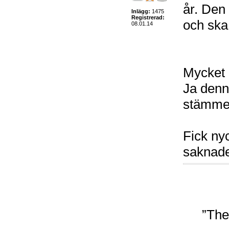
år. Den
Inlägg:
1475
Registrerad:
och ska b
08.01.14
Mycket m
Ja denn
stämmer
Fick nyc
saknade
”The