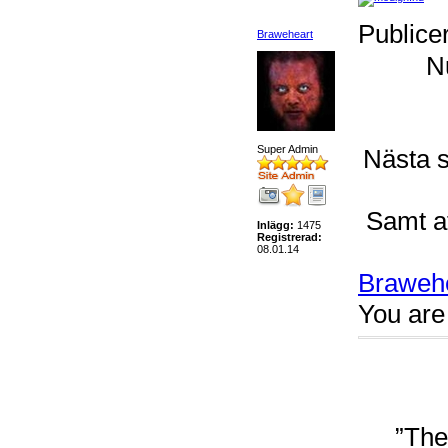
Publice
Braweheart
Nu
Super Admin
Nästa s
Samt at
Inlägg:
1475
Registrerad:
08.01.14
Braweh
You are 
”The