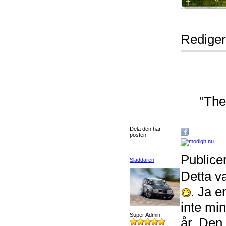
Rediger
”The
Dela den här
posten:
Publice
Sladdaren
Detta va
. Ja e
inte mi
Super Admin
år. Den