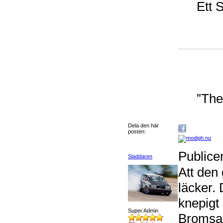
Ett 
”The
Dela den här
posten:
Publice
Sladdaren
Att den 
läcker.
knepigt
Super Admin
Bromsarn