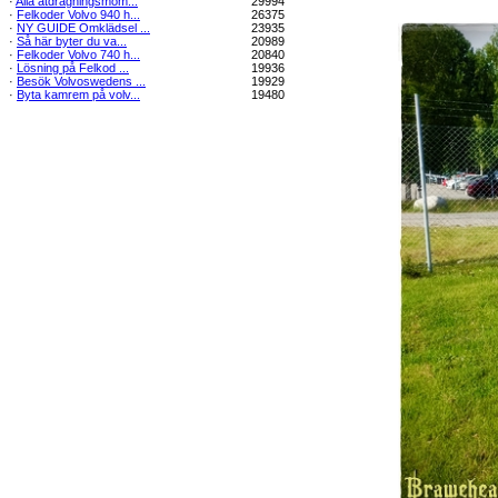
·
Alla åtdragningsmom...
29994
·
Felkoder Volvo 940 h...
26375
·
NY GUIDE Omklädsel ...
23935
·
Så här byter du va...
20989
·
Felkoder Volvo 740 h...
20840
·
Lösning på Felkod ...
19936
·
Besök Volvoswedens ...
19929
·
Byta kamrem på volv...
19480