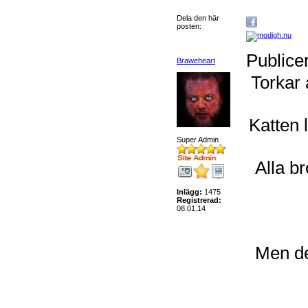
Dela den här
posten:
Publice
Braweheart
Torkar 
Katten 
Super Admin
Alla b
Inlägg:
1475
Registrerad:
08.01.14
Men de