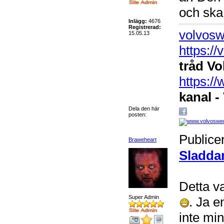
och ska b
Inlägg:
4676
Registrerad:
volvosw
15.05.13
https:/
tråd Vo
https:
kanal -
Dela den här
posten:
Publice
Braweheart
Sladda
Detta va
Super Admin
. Ja e
inte mi