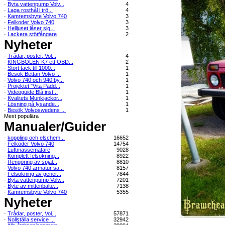
·
Byta vattenpump Volv...
4
·
Laga rosthål i trö...
4
·
Kamremsbyte Volvo 740
3
·
Felkoder Volvo 740
3
·
Helljuset låser sig...
3
·
Lackera stötfångare
2
Nyheter
·
Trådar, poster, Vol...
4
·
KINGBOLEN K7 ett OBD...
2
·
Stort tack till 1000...
1
·
Besök Bettan Volvo ...
1
·
Volvo 740 och 940 by...
1
·
Projektet "Vita Padd...
1
·
Videoguide Blå inst...
1
·
Kvalitets Munkjackor...
1
·
Lösning på lysande...
1
·
Besök Volvoswedens ...
1
Mest populära
Manualer/Guider
·
koppling och elschem...
16652
·
Felkoder Volvo 740
14754
·
Luftmassemätare
9028
·
Komplett felsökning...
8922
·
Rengöring av spjäl...
8810
·
Volvo 740 armatur sa...
8157
·
Felsökning av gener...
7844
·
Byta vattenpump Volv...
7201
·
Byte av mittenbälte...
7138
·
Kamremsbyte Volvo 740
5355
Nyheter
·
Trådar, poster, Vol...
57871
·
Nollställa service ...
32942