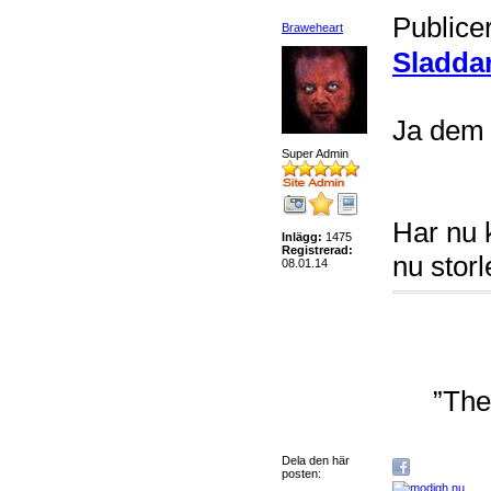
Publice
Braweheart
Sladda
Ja dem 
Super Admin
Har nu 
Inlägg:
1475
Registrerad:
nu stor
08.01.14
”The
Dela den här
posten: