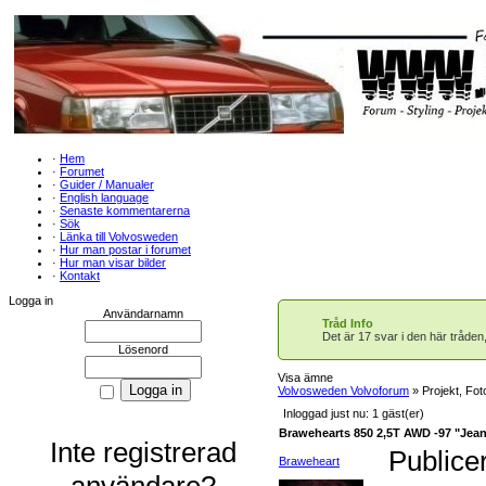
·
Hem
·
Forumet
·
Guider / Manualer
·
English language
·
Senaste kommentarerna
·
Sök
·
Länka till Volvosweden
·
Hur man postar i forumet
·
Hur man visar bilder
·
Kontakt
Logga in
Användarnamn
Tråd Info
Det är 17 svar i den här tråden
Lösenord
Visa ämne
Volvosweden Volvoforum
» Projekt, Fot
Inloggad just nu: 1 gäst(er)
Brawehearts 850 2,5T AWD -97 "Jean
Inte registrerad
Publice
Braweheart
användare?