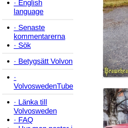
·
English
language
·
Senaste
kommentarerna
·
Sök
·
Betygsätt Volvon
·
VolvoswedenTube
·
Länka till
Volvosweden
·
FAQ