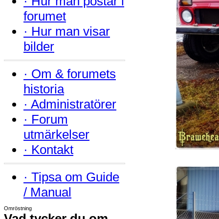
·
Hur man postar i
forumet
·
Hur man visar
bilder
·
Om & forumets
historia
·
Administratörer
·
Forum
utmärkelser
·
Kontakt
·
Tipsa om Guide
/ Manual
Omröstning
Vad tycker du om