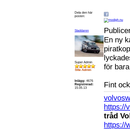
Dela den här
posten:
Publice
Sladdaren
En ny ka
piratko
lyckades
Super Admin
för bar
Inlägg:
4676
Fint oc
Registrerad:
15.05.13
volvosw
https:/
tråd Vo
https: