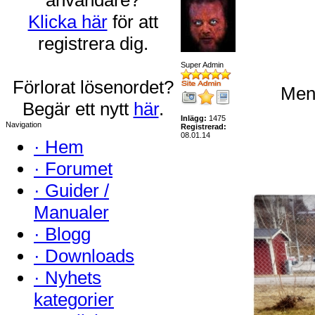
Klicka här
för att
registrera dig.
Super Admin
Förlorat lösenordet?
Men 
Begär ett nytt
här
.
Inlägg:
1475
Navigation
Registrerad:
08.01.14
·
Hem
·
Forumet
·
Guider /
Manualer
·
Blogg
·
Downloads
·
Nyhets
kategorier